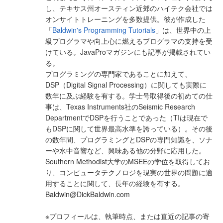
し、テキサス州オースティン近郊のハイテク会社では
オンサイトトレーニングを多数提供。彼が作成した
「
Baldwin's Programming Tutorials
」は、世界中の上
級プログラマや向上心に燃えるプログラマの支持を受
けている。JavaProマガジンにも記事が掲載されてい
る。
プログラミングの専門家であることに加えて、
DSP（Digital Signal Processing）に関しても実際に
数年に及ぶ経験を有する。学士号取得後の初めての仕
事は、Texas Instruments社のSeismic Research
DepartmentでDSPを行うことであった（TIは現在で
もDSPに関して世界最高水準を誇っている）。その後
の数年間、プログラミングとDSPの専門知識を、ソナ
ーや水中音響など、興味ある他の分野に応用した。
Southern Methodist大学のMSEEの学位を取得してお
り、コンピュータテクノロジを現実の世界の問題に適
用することに関して、長年の経験を有する。
Baldwin@DickBaldwin.com
※プロフィールは、執筆時点、または直近の記事の寄