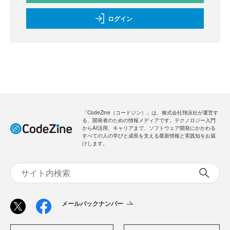
ログイン
「CodeZine（コードジン）」は、株式会社翔泳社が運営す
る、開発者のための情報メディアです。テクノロジー入門
からAI活用、キャリアまで、ソフトウェア開発にかかわる
すべての人の学びと成長を支える最新情報と実践知をお届
けします。
メールバックナンバー