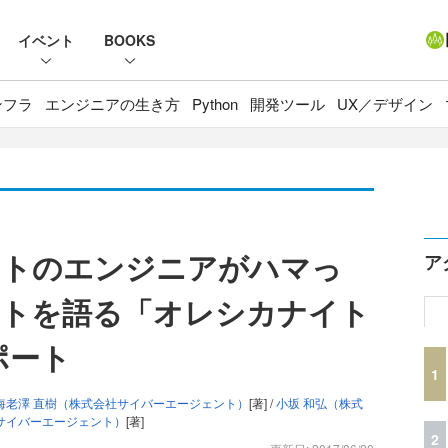
イベント
BOOKS
ンフラ
エンジニアの生き方
Python
開発ツール
UX／デザイン
ントのエンジニアがハマっ
ア
ントを語る「オレシカナイト
ポート
1
海老澤 直樹（株式会社サイバーエージェント）
[著] /
小坂 和弘（株式
サイバーエージェント）
[著]
2