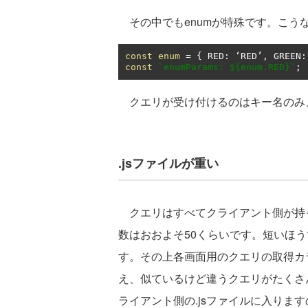
その中でもenumが特殊です。こう
const
enum
=
{
 RED
:
‘
RED
’,
 GREEN
:
const
`enumParams: ${enum.RED}`
;
クエリが受け付けるのはキー名のみ
.jsファイルが重い
クエリはすべてクライアント側が持
数はおおよそ50くらいです。短いほう
す。その上各画面用のクエリの取得カ
え、似ているけど違うクエリがたくさん
ライアント側の.jsファイルに入りま