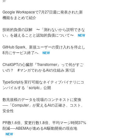
Google Workspaceで7月27日週に発表された新
機能をまとめて紹介
技術的負債の誤解 〜「測れないから説明できな
い」を越えることと認知的負債について〜
NEW
GitHub Spark、新規ユーザーの受け入れを停止し
8月にサービス終了へ
NEW
ChatGPTの心臓部『Transformer』って何がすご
いの？ #マンガでわかるAIの仕組み 第1話
TypeScriptを実行可能なネイティブバイナリにコ
ンパイルする「scriptc」公開
数兆規模のデータを現場のコンテキストに変換
──「Computer」が変えるAIの正確さ、コスト、
安全性
PR数1.6倍、変更行数1.8倍、平均マージ時間37%
削減──ABEMAが進めるAI駆動開発の現在地
NEW