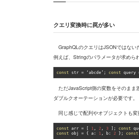
クエリ変換時に罠が多い
GraphQLのクエリはJSONでは
例えば、Stringのパラメータが求め
const
 str 
=
‘
abcde
’;
const
 query 
ただJavaScript側の変数をその
ダブルクオーテーションが必要です。
同じ感じで配列やオブジェクトも変
const
 arr 
=
[
1
,
2
,
3
];
const
 qu
const
 obj 
=
{
 a
:
1
,
 b
:
2
};
const