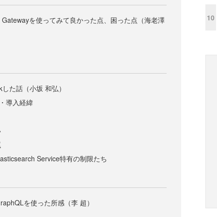
10
a＋API Gatewayを使ってみて良かった点、困った点（海老澤
にstuckした話（小坂 和弘）
の用途・導入経緯
い
罠
sticsearch Service特有の制限たち
raphQLを使った所感（李 超）