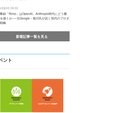
/08/05 09:00
議事録「Rimo」はOpenAI、Anthropic時代にどう勝
を描くか──元Google・相川氏が説く現代のプロダ
戦略
新着記事一覧を見る
ベント