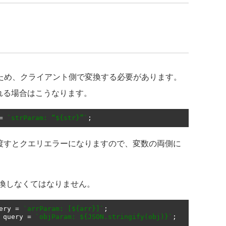
ないため、クライアント側で変換する必要があります。
られる場合はこうなります。
=
`strParam: “${str}”`
;
まま渡すとクエリエラーになりますので、変数の両側に
換しなくてはなりません。
ery 
=
`arrParam: [${arr}]`
;
 query 
=
`objParam: ${JSON.stringify(obj)}`
;