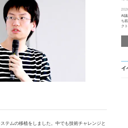
2026
AI
ち筋
クト
イ
理システムの移植をしました。中でも技術チャレンジと