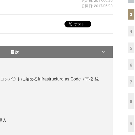
更新日: 2017/06/20
公開日: 2017/06/20
3
ポスト
4
5
目次
6
e でコンパクトに始めるInfrastructure as Code（平松 紘
7
8
の導入
9