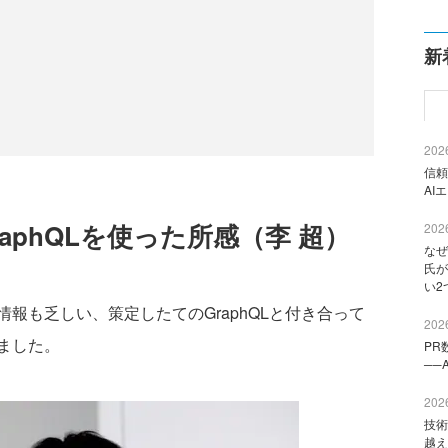
新
2026
信頼
AI
raphQLを使った所感（李 超）
2026
なぜ
氏が
い2
も乏しい、策定したてのGraphQLと付き合って
2026
ました。
PR
──
2026
技術
越え