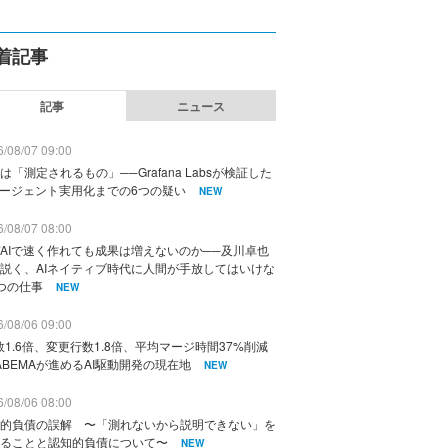
着記事
記事
ニュース
/08/07 09:00
は「測定されるもの」──Grafana Labsが検証した
エージェント実用化までの6つの疑い
NEW
/08/07 08:00
AIで速く作れても成果は増えないのか──及川卓也
説く、AIネイティブ時代に人間が手放してはいけな
つの仕事
NEW
/08/06 09:00
数1.6倍、変更行数1.8倍、平均マージ時間37%削減
ABEMAが進めるAI駆動開発の現在地
NEW
/08/06 08:00
的負債の誤解 〜「測れないから説明できない」を
ることと認知的負債について〜
NEW