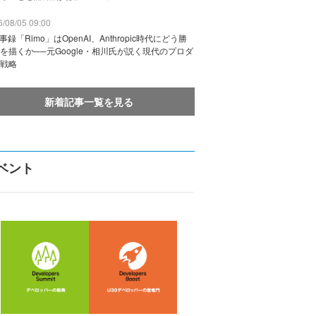
/08/05 09:00
議事録「Rimo」はOpenAI、Anthropic時代にどう勝
を描くか──元Google・相川氏が説く現代のプロダ
戦略
新着記事一覧を見る
ベント