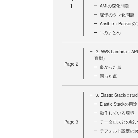
1
AMIの森化問題
秘伝のタレ化問題
Ansible＋Packer
1.のまとめ
2. AWS Lambd
直樹）
Page
2
良かった点
困った点
3. Elastic Stack
Elastic Stack
動作している環境
Page
3
データロスとの戦
デフォルト設定の