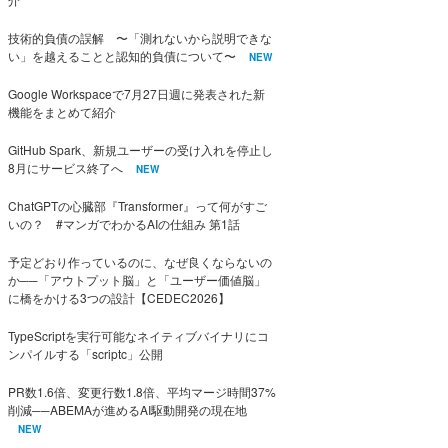
技術的負債の誤解 〜「測れないから説明できな
い」を越えることと認知的負債について〜
NEW
Google Workspaceで7月27日週に発表された新
機能をまとめて紹介
GitHub Spark、新規ユーザーの受け入れを停止し
8月にサービス終了へ
NEW
ChatGPTの心臓部『Transformer』って何がすご
いの？ #マンガでわかるAIの仕組み 第1話
予定どおり作っているのに、なぜ良くならないの
か──「アウトプット脳」と「ユーザー価値脳」
に橋をかける3つの設計【CEDEC2026】
TypeScriptを実行可能なネイティブバイナリにコ
ンパイルする「scriptc」公開
PR数1.6倍、変更行数1.8倍、平均マージ時間37%
削減──ABEMAが進めるAI駆動開発の現在地
NEW