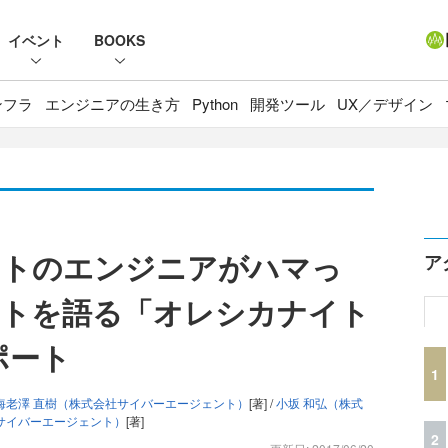
イベント
BOOKS
ンフラ
エンジニアの生き方
Python
開発ツール
UX／デザイン
ントのエンジニアがハマっ
ア
ントを語る「オレシカナイト
ポート
1
海老澤 直樹（株式会社サイバーエージェント）
[著] /
小坂 和弘（株式
サイバーエージェント）
[著]
2