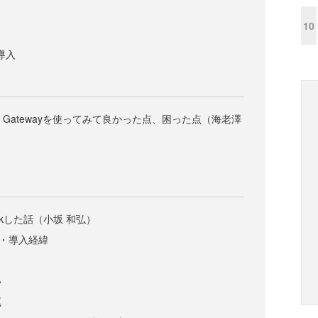
10
の導入
a＋API Gatewayを使ってみて良かった点、困った点（海老澤
にstuckした話（小坂 和弘）
の用途・導入経緯
い
罠