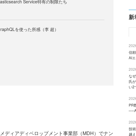
sticsearch Service特有の制限たち
新
raphQLを使った所感（李 超）
2026
信頼
AI
2026
なぜ
氏が
い2
2026
PR
──
2026
技術
メディアディベロップメント事業部（MDH）でナン
越え