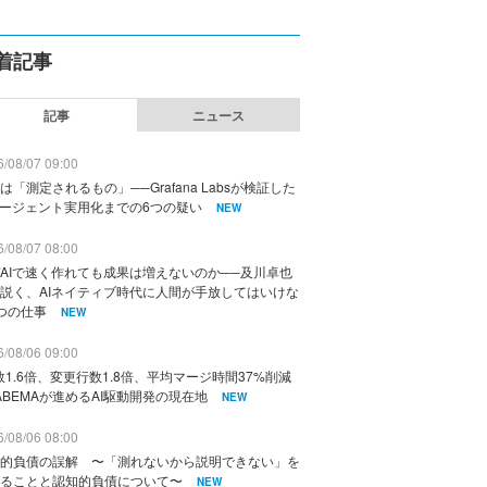
着記事
記事
ニュース
/08/07 09:00
は「測定されるもの」──Grafana Labsが検証した
エージェント実用化までの6つの疑い
NEW
/08/07 08:00
AIで速く作れても成果は増えないのか──及川卓也
説く、AIネイティブ時代に人間が手放してはいけな
つの仕事
NEW
/08/06 09:00
数1.6倍、変更行数1.8倍、平均マージ時間37%削減
ABEMAが進めるAI駆動開発の現在地
NEW
/08/06 08:00
的負債の誤解 〜「測れないから説明できない」を
ることと認知的負債について〜
NEW