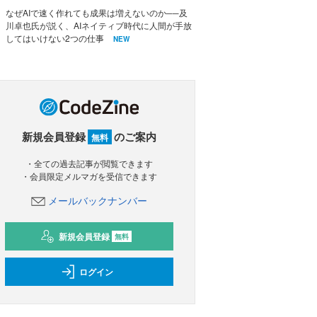
なぜAIで速く作れても成果は増えないのか──及
川卓也氏が説く、AIネイティブ時代に人間が手放
してはいけない2つの仕事
NEW
新規会員登録
のご案内
無料
・全ての過去記事が閲覧できます
・会員限定メルマガを受信できます
メールバックナンバー
新規会員登録
無料
ログイン