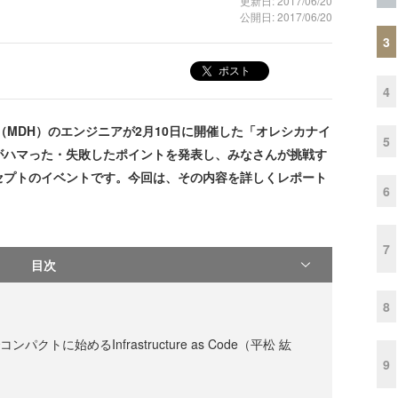
更新日: 2017/06/20
公開日: 2017/06/20
3
ポスト
4
MDH）のエンジニアが2月10日に開催した「オレシカナイ
5
がハマった・失敗したポイントを発表し、みなさんが挑戦す
セプトのイベントです。今回は、その内容を詳しくレポート
6
7
目次
8
e でコンパクトに始めるInfrastructure as Code（平松 紘
9