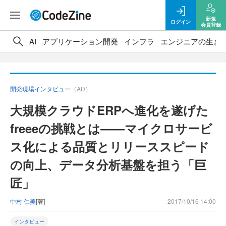
新規
ログイン
会員登録
AI
アプリケーション開発
インフラ
エンジニアの生き
開発現場インタビュー
（AD）
大規模クラウドERPへ進化を遂げた
freeeの挑戦とは――マイクロサービ
ス化による品質とリリーススピード
の向上、データ分析基盤を担う「巨
匠」
中村 仁美
[著]
2017/10/16 14:00
インタビュー