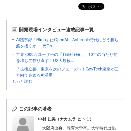
ポスト
開発現場インタビュー連載記事一覧
AI議事録「Rimo」はOpenAI、Anthropic時代にどう勝ち
筋を描くか──元Go...
世界7000万ユーザーの「TimeTree」、10年の当たり前
を壊して作り直す！UX大規模...
「技術立都」東京を次のフェーズへ！GovTech東京が三
方向で進めるAI活用
もっと読む
この記事の著者
中村 仁美（ナカムラ ヒトミ）
大阪府出身。教育大学卒。大学時代は臨