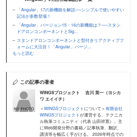
「Angular」17の新機能を解説──シンプルで使いやすい
記法が多数登場！
「Angular」バージョン15・16の新機能は？──スタン
ドアロンコンポーネントとSig...
スタンドアロンコンポーネントと型付きリアクティブフ
ォームに大注目！「Angular」バージ...
もっと読む
この記事の著者
WINGSプロジェクト 吉川 英一（ヨシカ
ワ エイイチ）
＜
WINGSプロジェクト
について＞
有限会社
WINGSプロジェクト
が運営する、テクニカ
ル執筆コミュニティ（代表 山田祥寛）。主
にWeb開発分野の書籍／記事執筆、翻訳、
講演等を幅広く手がける。 2026年時点での