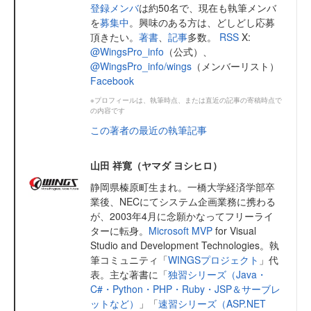
登録メンバ
は約50名で、現在も執筆メンバ
を
募集中
。興味のある方は、どしどし応募
頂きたい。
著書
、
記事
多数。
RSS
X:
@WingsPro_info
（公式）、
@WingsPro_info/wings
（メンバーリスト）
Facebook
※プロフィールは、執筆時点、または直近の記事の寄稿時点で
の内容です
この著者の最近の執筆記事
山田 祥寛（ヤマダ ヨシヒロ）
静岡県榛原町生まれ。一橋大学経済学部卒
業後、NECにてシステム企画業務に携わる
が、2003年4月に念願かなってフリーライ
ターに転身。
Microsoft MVP
for Visual
Studio and Development Technologies。執
筆コミュニティ「
WINGSプロジェクト
」代
表。主な著書に「
独習シリーズ（Java・
C#・Python・PHP・Ruby・JSP＆サーブレ
ットなど）
」「
速習シリーズ（ASP.NET