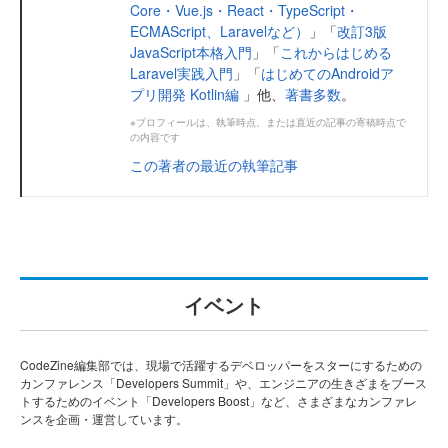
Core・Vue.js・React・TypeScript・
ECMAScript、Laravelなど）
」「
改訂3版
JavaScript本格入門
」「
これからはじめる
Laravel実践入門
」「
はじめてのAndroidア
プリ開発 Kotlin編
」他、
著書多数
。
※プロフィールは、執筆時点、または直近の記事の寄稿時点で
の内容です
この著者の最近の執筆記事
イベント
CodeZine編集部では、現場で活躍するデベロッパーをスターにするための
カンファレンス「Developers Summit」や、エンジニアの生きざまをブース
トするためのイベント「Developers Boost」など、さまざまなカンファレ
ンスを企画・運営しています。