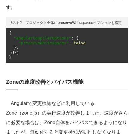
す。
リスト2 プロジェクト全体にpreserveWhitespacesオプションを指定
{
"angularCompilerOptions"
:
{
"preserveWhitespaces"
:
false
},
（略）
}
Zoneの速度改善とバイパス機能
Angularで変更検知などに利用している
Zone（zone.js）の実行速度が改善しました。速度がさら
に必要な場合は、Zone自体をバイパスできるようになり
ましたが、無効化すると変更検知が動作しなくなりま