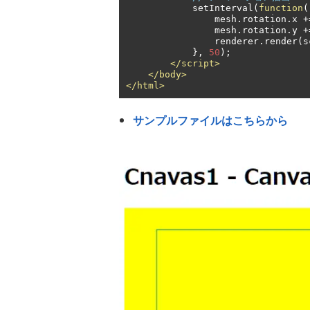
            setInterval
(
function
(
                mesh
.
rotation
.
x 
+
                mesh
.
rotation
.
y 
+
                renderer
.
render
(
s
},
50
);
</script>
</body>
</html>
サンプルファイルはこちらから