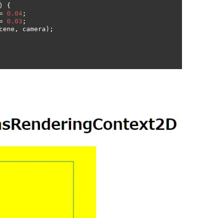
)
{
=
0.04
;
=
0.03
;
cene
,
 camera
);