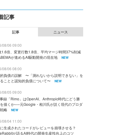
着記事
記事
ニュース
/08/06 09:00
数1.6倍、変更行数1.8倍、平均マージ時間37%削減
ABEMAが進めるAI駆動開発の現在地
NEW
/08/06 08:00
的負債の誤解 〜「測れないから説明できない」を
ることと認知的負債について〜
NEW
/08/05 09:00
議事録「Rimo」はOpenAI、Anthropic時代にどう勝
を描くか──元Google・相川氏が説く現代のプロダ
戦略
NEW
/08/04 11:00
に生成されたコードがレビューを崩壊させる？
deRabbitが語るAI時代の開発生産性向上のコツ