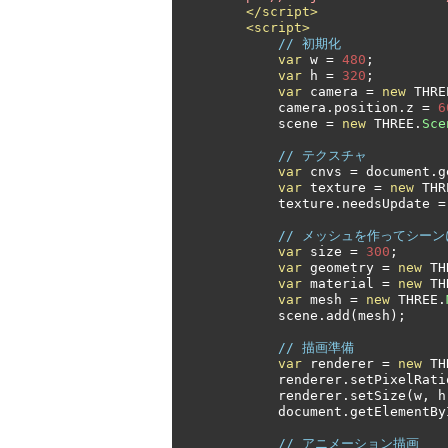
</script>
<script>
// 初期化
var
 w 
=
480
;
var
 h 
=
320
;
var
 camera 
=
new
 THRE
            camera
.
position
.
z 
=
6
            scene 
=
new
 THREE
.
Sce
// テクスチャ
var
 cnvs 
=
 document
.
g
var
 texture 
=
new
 THR
            texture
.
needsUpdate 
=
// メッシュを作ってシーン
var
 size 
=
300
;
var
 geometry 
=
new
 TH
var
 material 
=
new
 TH
var
 mesh 
=
new
 THREE
.
            scene
.
add
(
mesh
);
// 描画準備
var
 renderer 
=
new
 TH
            renderer
.
setPixelRati
            renderer
.
setSize
(
w
,
 h
            document
.
getElementBy
// アニメーション描画