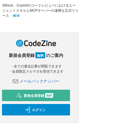
GitHub、Copilotのコードレビューにおけるエー
ジェントスキルとMCPサーバーの連携を正式リリ
ース
NEW
新規会員登録
のご案内
無料
・全ての過去記事が閲覧できます
・会員限定メルマガを受信できます
メールバックナンバー
新規会員登録
無料
ログイン