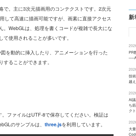
braryの略で。主に3次元描画用のコンテクストです。2次元
新
利用して高速に描画可能ですが、画素に直接アクセス
ん。WebGLは、処理を書くコードが複雑で長大にな
して使用されることが多いです。
2026
フや図を動的に挿入したり、アニメーションを行った
PR
──
りすることができます。
2026
技術
越え
2026
AI
ち筋
クト
ます。ファイルはUTF-8で保存してください。検証は
2026
WebGLのサンプルは、
three.js
を利用しています。
大量
Co