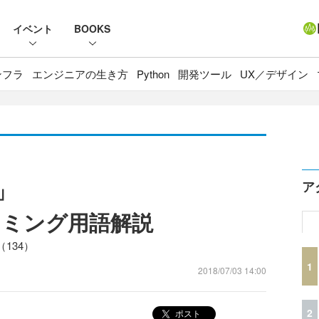
イベント
BOOKS
ンフラ
エンジニアの生き方
Python
開発ツール
UX／デザイン
s」
ア
ラミング用語解説
134）
1
2018/07/03 14:00
2
ポスト