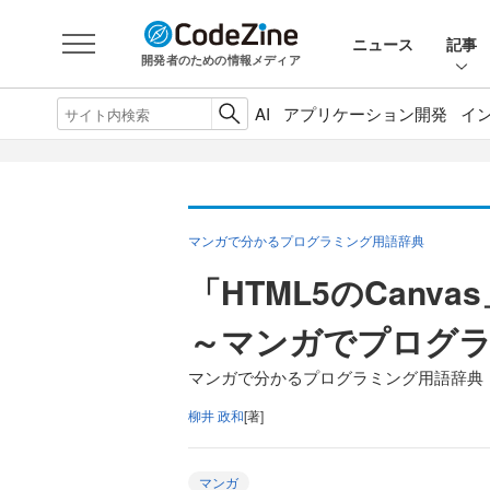
ニュース
記事
開発者のための情報メディア
AI
アプリケーション開発
イ
マンガで分かるプログラミング用語辞典
「HTML5のCanva
～マンガでプログ
マンガで分かるプログラミング用語辞典（
柳井 政和
[著]
マンガ