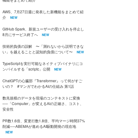
AWS、7月27日週に発表した新機能をまとめて紹
介
NEW
GitHub Spark、新規ユーザーの受け入れを停止し
8月にサービス終了へ
NEW
技術的負債の誤解 〜「測れないから説明できな
い」を越えることと認知的負債について〜
NEW
TypeScriptを実行可能なネイティブバイナリにコ
ンパイルする「scriptc」公開
NEW
ChatGPTの心臓部『Transformer』って何がすご
いの？ #マンガでわかるAIの仕組み 第1話
数兆規模のデータを現場のコンテキストに変換
──「Computer」が変えるAIの正確さ、コスト、
安全性
PR数1.6倍、変更行数1.8倍、平均マージ時間37%
削減──ABEMAが進めるAI駆動開発の現在地
NEW