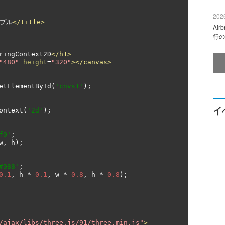
2026
ンプル
</title>
Ai
行の
ringContext2D
</h1>
"480"
height
=
"320"
></canvas>
etElementById
(
'cnvs1'
);
イ
ontext
(
'2d'
);
f0'
;
w
,
 h
);
#088'
;
0.1
,
 h 
*
0.1
,
 w 
*
0.8
,
 h 
*
0.8
);
/ajax/libs/three.js/91/three.min.js"
>