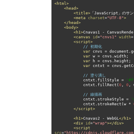
<html>
<head>
<title>
「JavaScript」のサ
<meta
charset
=
"UTF-8"
>
</head>
<body>
<h1>
Cnavas1 - CanvasRende
<canvas
id
=
"cnvs1"
width
=
<script>
// 初期化
var
 cnvs 
=
 document
.
g
var
 w 
=
 cnvs
.
width
;
var
 h 
=
 cnvs
.
height
;
var
 cntxt 
=
 cnvs
.
getC
// 塗り潰し
            cntxt
.
fillStyle 
=
'#f
            cntxt
.
fillRect
(
0
,
0
,
 
// 線描画
            cntxt
.
strokeStyle 
=
'
            cntxt
.
strokeRect
(
w 
*
</script>
<h1>
Cnavas2 - WebGL
</h1>
<div
id
=
"wrap"
></div>
<script
src
=
"https://cdnjs.cloudflare.com