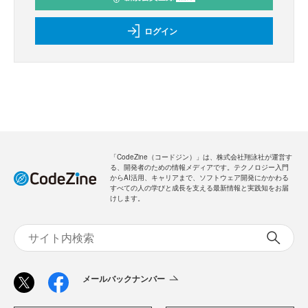
ログイン
「CodeZine（コードジン）」は、株式会社翔泳社が運営す
る、開発者のための情報メディアです。テクノロジー入門
からAI活用、キャリアまで、ソフトウェア開発にかかわる
すべての人の学びと成長を支える最新情報と実践知をお届
けします。
メールバックナンバー