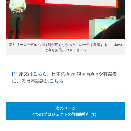
新リリースモデルへの誤解が絶えなかったこの一年を象徴する、「Java
は今も無償」のメッセージ
[1]
原文は
こちら
。日本のJava Championや有識者
による日本語訳は
こちら
。
次のページ
4つのプロジェクトの詳細解説（1）