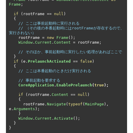
Frame
;
if
(
rootFrame 
==
null
)
{
// ここは事前起動時に実行される
// （その後の本番起動時にはrootFrameが存在するので、
実行されない）
    rootFrame 
=
new
Frame
();
Window
.
Current
.
Content
=
 rootFrame
;
// そのほか、事前起動時に実行したい処理があればここで
}
if
(
e
.
PrelaunchActivated
==
false
)
{
// ここは本番起動のときだけ実行される
// 事前起動を要求する
CoreApplication
.
EnablePrelaunch
(
true
);
if
(
rootFrame
.
Content
==
null
)
{
      rootFrame
.
Navigate
(
typeof
(
MainPage
),
e
.
Arguments
);
}
Window
.
Current
.
Activate
();
}
}