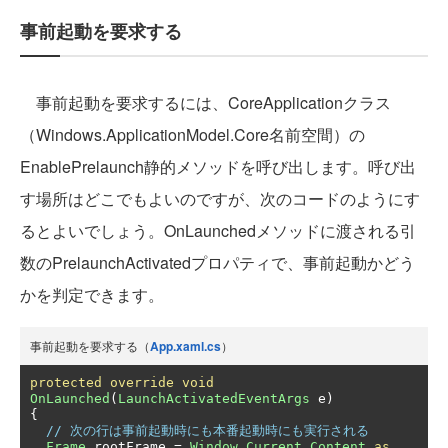
事前起動を要求する
事前起動を要求するには、CoreApplicationクラス
（Windows.ApplicationModel.Core名前空間）の
EnablePrelaunch静的メソッドを呼び出します。呼び出
す場所はどこでもよいのですが、次のコードのようにす
るとよいでしょう。OnLaunchedメソッドに渡される引
数のPrelaunchActivatedプロパティで、事前起動かどう
かを判定できます。
事前起動を要求する（
App.xaml.cs
）
protected
override
void
OnLaunched
(
LaunchActivatedEventArgs
 e
)
{
// 次の行は事前起動時にも本番起動時にも実行される
Frame
 rootFrame 
=
Window
.
Current
.
Content
as