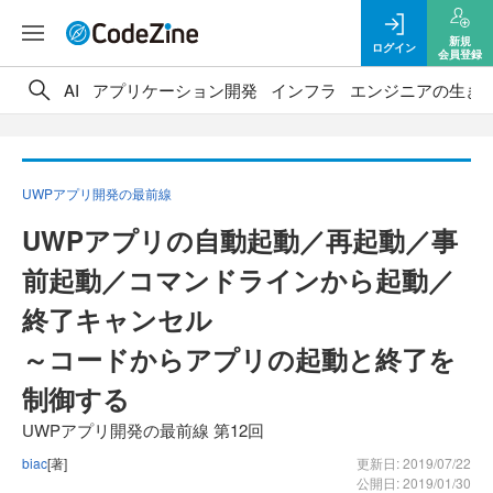
新規
ログイン
会員登録
AI
アプリケーション開発
インフラ
エンジニアの生き
UWPアプリ開発の最前線
UWPアプリの自動起動／再起動／事
前起動／コマンドラインから起動／
終了キャンセル
～コードからアプリの起動と終了を
制御する
UWPアプリ開発の最前線 第12回
biac
[著]
更新日: 2019/07/22
公開日: 2019/01/30