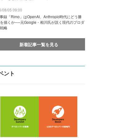
/08/05 09:00
議事録「Rimo」はOpenAI、Anthropic時代にどう勝
を描くか──元Google・相川氏が説く現代のプロダ
戦略
新着記事一覧を見る
ベント