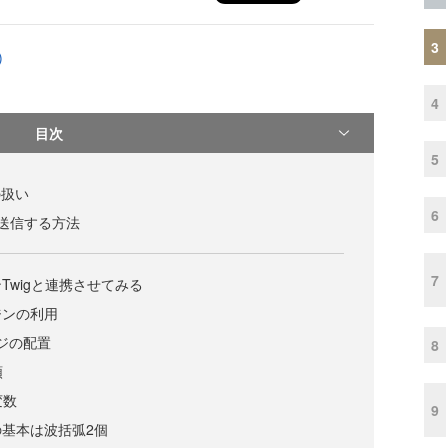
3
)
4
目次
5
の扱い
6
を送信する方法
7
Twigと連携させてみる
ジンの利用
ージの配置
8
順
変数
9
基本は波括弧2個