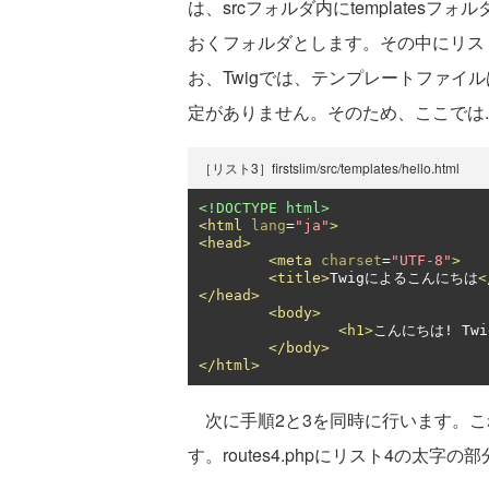
は、srcフォルダ内にtemplate
おくフォルダとします。その中にリスト3
お、Twigでは、テンプレートファイ
定がありません。そのため、ここでは.h
［リスト3］firstslim/src/templates/hello.html
<!DOCTYPE html>
<html
lang
=
"ja"
>
<head>
<meta
charset
=
"UTF-8"
>
<title>
Twigによるこんにちは
<
</head>
<body>
<h1>
こんにちは! Twi
</body>
</html>
次に手順2と3を同時に行います。こ
す。routes4.phpにリスト4の太字