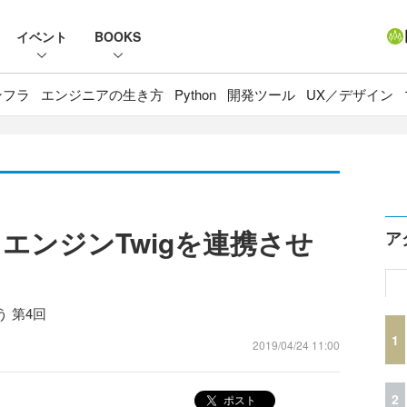
イベント
BOOKS
ンフラ
エンジニアの生き方
Python
開発ツール
UX／デザイン
トエンジンTwigを連携させ
ア
う 第4回
1
2019/04/24 11:00
2
ポスト