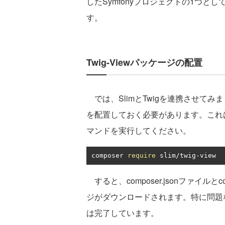
したSymfonyプロジェクトの1つ
す。
Twig-Viewパッケージの配置
では、SlimとTwigを連携させてみま
を配置しておく必要があります。これは、
マンドを実行してください。
composer 
require
 slim
/
twig
-
view
すると、composer.jsonファイルと
ジがダウンロードされます。特に問題なく
は完了しています。