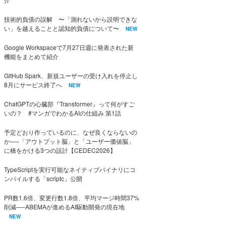
技術的負債の誤解 〜「測れないから説明できな
い」を越えることと認知的負債について〜
NEW
Google Workspaceで7月27日週に発表された新
機能をまとめて紹介
GitHub Spark、新規ユーザーの受け入れを停止し
8月にサービス終了へ
NEW
ChatGPTの心臓部『Transformer』って何がすご
いの？ #マンガでわかるAIの仕組み 第1話
予定どおり作っているのに、なぜ良くならないの
か──「アウトプット脳」と「ユーザー価値脳」
に橋をかける3つの設計【CEDEC2026】
TypeScriptを実行可能なネイティブバイナリにコ
ンパイルする「scriptc」公開
PR数1.6倍、変更行数1.8倍、平均マージ時間37%
削減──ABEMAが進めるAI駆動開発の現在地
NEW