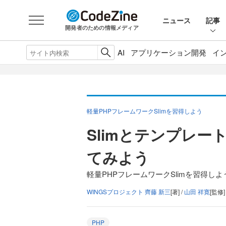
ニュース
記事
開発者のための情報メディア
AI
アプリケーション開発
イ
軽量PHPフレームワークSlimを習得しよう
Slimとテンプレー
てみよう
軽量PHPフレームワークSlimを習得しよ
WINGSプロジェクト 齊藤 新三
[著] /
山田 祥寛
[監修]
PHP