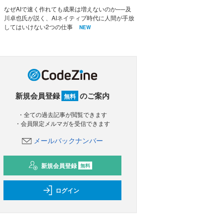
なぜAIで速く作れても成果は増えないのか──及
川卓也氏が説く、AIネイティブ時代に人間が手放
してはいけない2つの仕事
NEW
新規会員登録
のご案内
無料
・全ての過去記事が閲覧できます
・会員限定メルマガを受信できます
メールバックナンバー
新規会員登録
無料
ログイン