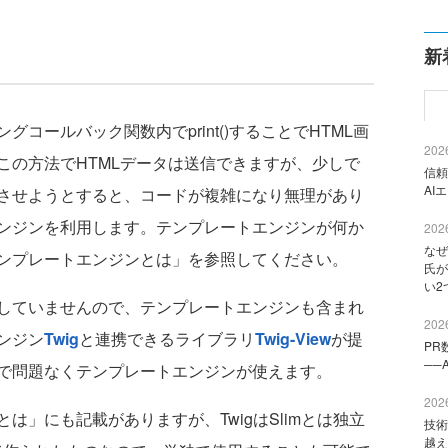
新
ールバック関数内でprint()することでHTML画
2026
この方法でHTMLデータは送信できますが、少しで
信頼
AI
させようとすると、コードが複雑になり無理があり
ンジンを利用します。テンプレートエンジンが何か
2026
なぜ
ンプレートエンジンとは」を参照してください。
氏が
い2
包していませんので、テンプレートエンジンも含まれ
2026
ンジン
Twig
と連携できるライブラリ
Twig-View
が提
PR
──
で問題なくテンプレートエンジンが使えます。
2026
」にも記載がありますが、TwigはSlimとは独立
技術
越え