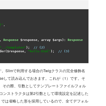
}"
,
,
Response
 $response
,
 array $args
):
Response
"../templates"
);
// (2)
der
(
$response
,
"hello.html"
);
// (3)
Slimで利用する場合のTwigクラスの完全修飾名
れをまずuseして読み込んでおきます。これが（1）です。そ
ます。その際、引数としてテンプレートファイルフォル
のコンストラクタは第2引数として環境設定を記述した
）では省略した形を採用しているので、全てデフォル