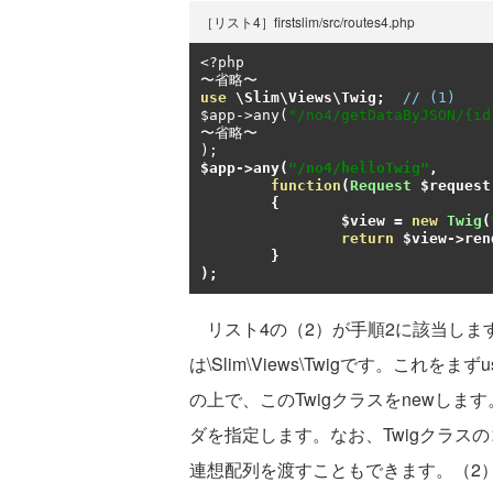
［リスト4］firstslim/src/routes4.php
<?
〜省略〜
use
 \Slim\Views\Twig
;
// (1)
$app
->
any
(
"/no4/getDataByJSON/{id
〜省略〜
);
$app
->
any
(
"/no4/helloTwig"
,
function
(
Request
 $request
{
		$view 
=
new
Twig
(
return
 $view
->
ren
}
);
リスト4の（2）が手順2に該当します。
は\Slim\Views\Twigです。こ
の上で、このTwigクラスをnewし
ダを指定します。なお、Twigクラス
連想配列を渡すこともできます。（2