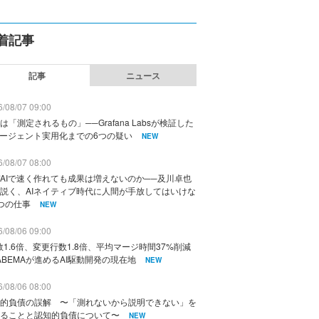
着記事
記事
ニュース
/08/07 09:00
は「測定されるもの」──Grafana Labsが検証した
エージェント実用化までの6つの疑い
NEW
/08/07 08:00
AIで速く作れても成果は増えないのか──及川卓也
説く、AIネイティブ時代に人間が手放してはいけな
つの仕事
NEW
/08/06 09:00
数1.6倍、変更行数1.8倍、平均マージ時間37%削減
ABEMAが進めるAI駆動開発の現在地
NEW
/08/06 08:00
的負債の誤解 〜「測れないから説明できない」を
ることと認知的負債について〜
NEW