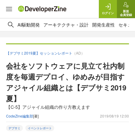
新規
ログイン
会員登録
AI駆動開発
アーキテクチャ・設計
開発生産性
セキュ
【デブサミ2019夏】セッションレポート
（AD）
会社をソフトウェアに見立て社内制
度を毎週デプロイ、ゆめみが目指す
アジャイル組織とは【デブサミ2019
夏】
【C-5】アジャイル組織の作り方教えます
CodeZine編集部
[著]
2019/08/19 12:00
デブサミ
イベントレポート