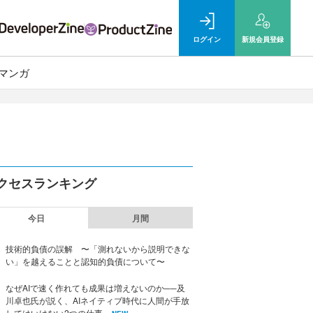
ログイン
新規
会員登録
マンガ
クセスランキング
今日
月間
技術的負債の誤解 〜「測れないから説明できな
い」を越えることと認知的負債について〜
なぜAIで速く作れても成果は増えないのか──及
川卓也氏が説く、AIネイティブ時代に人間が手放
してはいけない2つの仕事