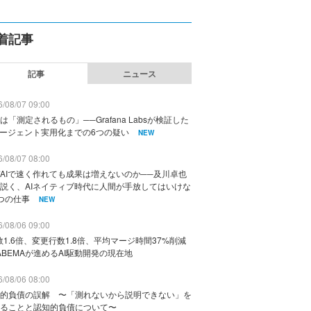
着記事
記事
ニュース
/08/07 09:00
は「測定されるもの」──Grafana Labsが検証した
エージェント実用化までの6つの疑い
NEW
/08/07 08:00
AIで速く作れても成果は増えないのか──及川卓也
説く、AIネイティブ時代に人間が手放してはいけな
つの仕事
NEW
/08/06 09:00
数1.6倍、変更行数1.8倍、平均マージ時間37%削減
ABEMAが進めるAI駆動開発の現在地
/08/06 08:00
的負債の誤解 〜「測れないから説明できない」を
ることと認知的負債について〜