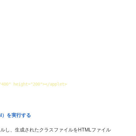
"400" 
height
="200">
</
applet
>
tml）を実行する
コンパイルし、生成されたクラスファイルをHTMLファイル