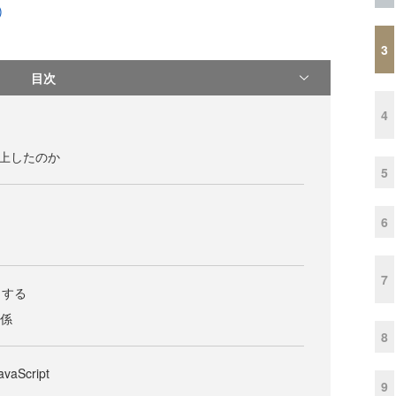
)
3
目次
4
再浮上したのか
5
6
7
トする
関係
8
aScript
9