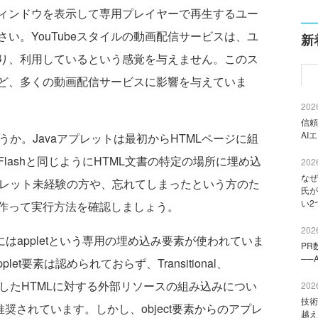
ィンドウを表示して専用プレイヤーで再生するユー
い。YouTubeスタイルの動画配信サービスは、ユ
新
り、利用しているという感覚を与えません。このス
画など、多くの動画配信サービスに影響を与えていま
2026
信頼
AI
うか。Javaアプレットは最初からHTMLページに組
lashと同じようにHTML文書の特定の場所に埋め込
2026
なぜ
プレット未経験の方や、忘れてしまったという方のた
氏が
い2
作って実行方法を確認しましょう。
2026
はappletという専用の埋め込み要素が使われていま
PR
──
applet要素は認められておらず、Transitional、
こうしたHTMLに対する外部リソースの組み込みについ
2026
技術
推奨されています。しかし、object要素からのアプレ
越え