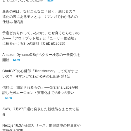
NEW
最近のAIは、なぜこんなに「賢く」感じるの？
進化の裏にあるモノとは #マンガでわかるAIの
仕組み 第2話
予定どおり作っているのに、なぜ良くならないの
か──「アウトプット脳」と「ユーザー価値脳」
に橋をかける3つの設計【CEDEC2026】
Amazon DynamoDBがベクター検索の一般提供を
開始
NEW
ChatGPTの心臓部『Transformer』って何がすご
いの？ #マンガでわかるAIの仕組み 第1話
信頼は「測定されるもの」──Grafana Labsが検
証したAIエージェント実用化までの6つの疑い
NEW
AWS、7月27日週に発表した新機能をまとめて紹
介
Next.js 16.3が正式リリース、開発環境の軽量化や
高速化を実現