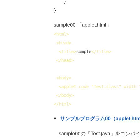
    }

sample00 「applet.html」
<
html
>
<
head
>
<
title
>
sample
</
title
>
</
head
>
<
body
>
<
applet
code
="Test.class" 
width
=
</
body
>
</
html
>
サンプルプログラム00（applet.h
sample00の「Test.java」を