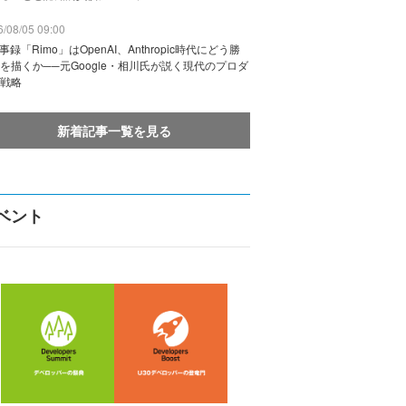
/08/05 09:00
議事録「Rimo」はOpenAI、Anthropic時代にどう勝
を描くか──元Google・相川氏が説く現代のプロダ
戦略
新着記事一覧を見る
ベント