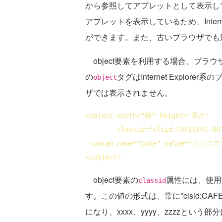
から参照してアプレットとして表示してくだ
アプレットを表示しているため、Internet
ができます。また、古いブラウザでも
object要素を利用する場合、ブラ
の
タグはInternet Explore
object
ザでは表示されません。
<
object
width
="幅" 
height
="高さ"

classid
="clsid:CAFEEFAC-00
<
param
name
="code" 
value
="クラスファ
</
object
>
object要素の
属性には、使用す
classid
す。この値の形式は、常に"clsid:CAFEEF
になり、xxxx、yyyy、zzzzという部