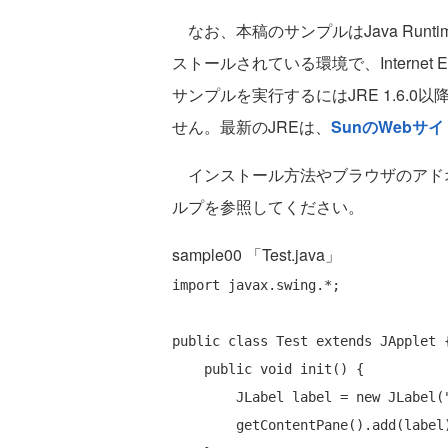
なお、本稿のサンプルはJava Runtime En
ストールされている環境で、Internet Exp
サンプルを実行するにはJRE 1.6.
せん。最新のJREは、
SunのWebサイ
インストール方法やブラウザのアド
ルプを参照してください。
sample00 「Test.java」
import
 javax.swing.*;

public
class
 Test 
extends
 JApplet {
public
void
 init() {

        JLabel label = 
new
 JLabel(
        getContentPane().add(label);
