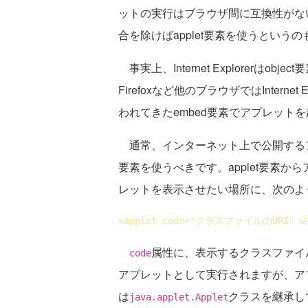
ットの実行はブラウザ間に互換性がな
合を除けばapplet要素を使うという
事実上、Internet Explorerは
Firefoxなど他のブラウザではInterne
われてきたembed要素でアプレット
通常、インターネット上で公開するアプ
要素を使うべきです。applet要素か
レットを表示させたい場所に、次のよ
<
applet
code
="クラスファイルのURI" 
w
属性に、表示するクラスファイ
code
アプレットとして実行されますが、ア
は
クラスを継承し
java.applet.Applet