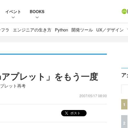
イベント
BOOKS
ンフラ
エンジニアの生き方
Python
開発ツール
UX／デザイン
vaアプレット」をもう一度
ア
アプレット再考
2007/05/17 08:00
1
ポスト
2