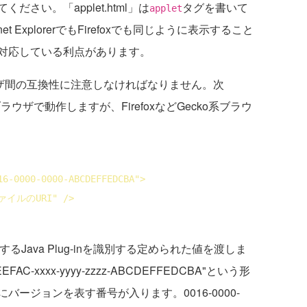
さい。「applet.html」は
タグを書いて
applet
 ExplorerでもFirefoxでも同じように表示すること
対応している利点があります。
ウザ間の互換性に注意しなければなりません。次
r系のブラウザで動作しますが、FirefoxなどGecko系ブラウ
16-0000-0000-ABCDEFFEDCBA">
イルのURI" />
るJava Plug-inを識別する定められた値を渡しま
AC-xxxx-yyyy-zzzz-ABCDEFFEDCBA"という形
分にバージョンを表す番号が入ります。0016-0000-