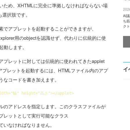
いため、XHTMLに完全に準拠しなければならない場
2026
のも選択肢です。
AI
ち筋
クト
object要素でアプレットを起動することができますが、
t Explorer用のobjectを認識せず、代わりに伝統的に使
を起動します。
レットに対しては伝統的に使われてきたapplet
イ
らアプレットを起動するには、HTMLファイル内のアプ
うなコードを書き加えます。
idth
="幅" 
height
="高さ">
</
applet
>
ルのアドレスを指定します。このクラスファイルが
プレットとして実行可能なクラス
ていなければなりません。