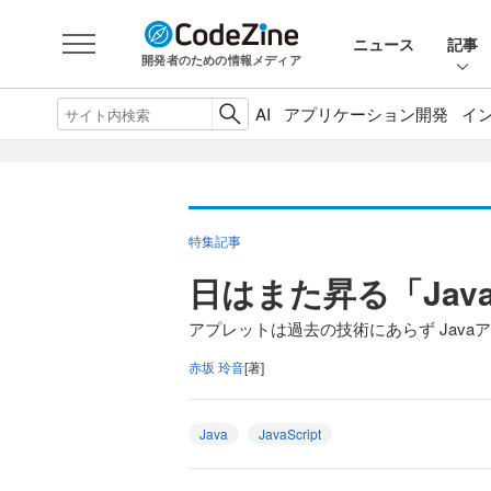
ニュース
記事
開発者のための情報メディア
AI
アプリケーション開発
イ
特集記事
日はまた昇る「Ja
アプレットは過去の技術にあらず Java
赤坂 玲音
[著]
Java
JavaScript