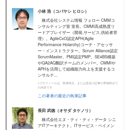
小林 浩（コバヤシ ヒロシ）
株式会社システム情報 フェロー CMMコ
ンサルティング室 室長。CMMI高成熟度リ
ードアプレイザー（開発,サービス,供給者管
理）。AgileCxO認定APH(Agile
Performance Holarchy)コーチ・アセッサ
ー・インストラクター。Scrum Alliance認定
ScrumMaster。PMI認定PMP。SE4BS構築
やQA2AQ翻訳チームのメンバー。CMMIや
APHを活用して組織能力向上を支援するコ
ンサルテ...
※プロフィールは、執筆時点、または直近の記事の寄稿時点で
の内容です
この著者の最近の執筆記事
長田 武徳（オサダ タケノリ）
株式会社エヌ・ティ・ティ・データ シニ
アITアーキテクト。ITサービス・ペイメン