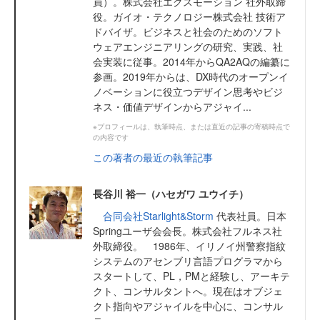
員）。株式会社エクスモーション 社外取締
役。ガイオ・テクノロジー株式会社 技術ア
ドバイザ。ビジネスと社会のためのソフト
ウェアエンジニアリングの研究、実践、社
会実装に従事。2014年からQA2AQの編纂に
参画。2019年からは、DX時代のオープンイ
ノベーションに役立つデザイン思考やビジ
ネス・価値デザインからアジャイ...
※プロフィールは、執筆時点、または直近の記事の寄稿時点で
の内容です
この著者の最近の執筆記事
長谷川 裕一（ハセガワ ユウイチ）
合同会社Starlight&Storm
代表社員。日本
Springユーザ会会長。株式会社フルネス社
外取締役。 1986年、イリノイ州警察指紋
システムのアセンブリ言語プログラマから
スタートして、PL，PMと経験し、アーキテ
クト、コンサルタントへ。現在はオブジェ
クト指向やアジャイルを中心に、コンサル