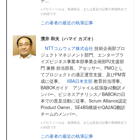
テ...
※プロフィールは、執筆時点、または直近の記事の寄稿時点で
の内容です
この著者の最近の執筆記事
濱井 和夫（ハマイ カズオ）
NTTコムウェア株式会社
技術企画部プロ
ジェクトマネジメント部門、エンタープラ
イズビジネス事業本部事業企画部PJ支援部
門 兼務 担当部長、アセッサー。PMOとし
てプロジェクトの適正運営支援、及びPM育
成に従事。
IIBA日本支部
教育担当理事。
BABOKガイド アジャイル拡張版v2翻訳メ
ンバー。ビジネスアナリシス／BABOKの日
本での普及活動に従事。Scrum Alliance認定
Product Owner。SE4BS構築やQA2AQ翻訳
チームのメンバー。
※プロフィールは、執筆時点、または直近の記事の寄稿時点で
の内容です
この著者の最近の執筆記事