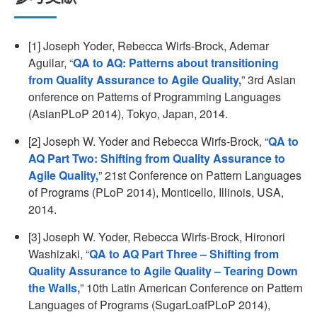
[1] Joseph Yoder, Rebecca Wirfs-Brock, Ademar
Aguilar, “
QA to AQ: Patterns about transitioning
from Quality Assurance to Agile Quality,
” 3rd Asian
onference on Patterns of Programming Languages
(AsianPLoP 2014), Tokyo, Japan, 2014.
[2] Joseph W. Yoder and Rebecca Wirfs-Brock, “
QA to
AQ Part Two: Shifting from Quality Assurance to
Agile Quality,
” 21st Conference on Pattern Languages
of Programs (PLoP 2014), Monticello, Illinois, USA,
2014.
[3] Joseph W. Yoder, Rebecca Wirfs-Brock, Hironori
Washizaki, “
QA to AQ Part Three – Shifting from
Quality Assurance to Agile Quality – Tearing Down
the Walls,
” 10th Latin American Conference on Pattern
Languages of Programs (SugarLoafPLoP 2014),