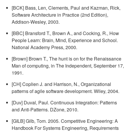
[BCK] Bass, Len, Clements, Paul and Kazman, Rick,
Software Architecture in Practice (2nd Edition),
Addison-Wesley, 2003.
[BBC] Bransford T., Brown A., and Cocking, R., How
People Learn: Brain, Mind, Experience and School.
National Academy Press, 2000.
[Brown] Brown T., The hunt is on for the Renaissance
Man of computing, in The Independent, September 17,
1991.
[CH] Coplien J. and Harrison, N., Organizational
patterns of agile software development. Wiley, 2004.
[Duv] Duval, Paul. Continuous Integration: Patterns
and Anti-Patterns. DZone, 2010.
[GILB] Gilb, Tom. 2005. Competitive Engineering: A
Handbook For Systems Engineering, Requirements