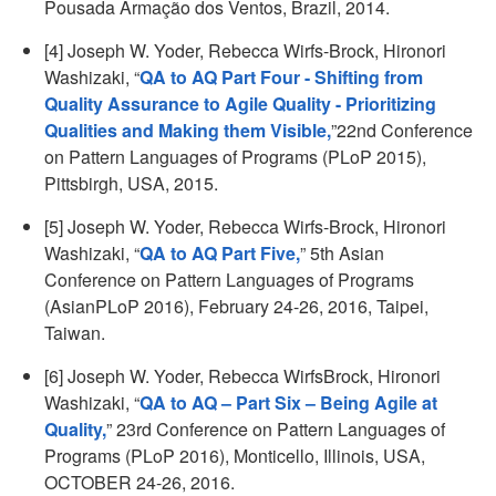
Pousada Armação dos Ventos, Brazil, 2014.
[4] Joseph W. Yoder, Rebecca Wirfs-Brock, Hironori
Washizaki, “
QA to AQ Part Four - Shifting from
Quality Assurance to Agile Quality - Prioritizing
Qualities and Making them Visible,
”22nd Conference
on Pattern Languages of Programs (PLoP 2015),
Pittsbirgh, USA, 2015.
[5] Joseph W. Yoder, Rebecca Wirfs-Brock, Hironori
Washizaki, “
QA to AQ Part Five,
” 5th Asian
Conference on Pattern Languages of Programs
(AsianPLoP 2016), February 24-26, 2016, Taipei,
Taiwan.
[6] Joseph W. Yoder, Rebecca WirfsBrock, Hironori
Washizaki, “
QA to AQ – Part Six – Being Agile at
Quality,
” 23rd Conference on Pattern Languages of
Programs (PLoP 2016), Monticello, Illinois, USA,
OCTOBER 24-26, 2016.