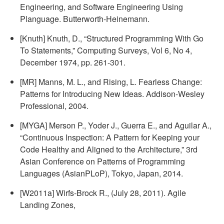
Engineering, and Software Engineering Using
Planguage. Butterworth-Heinemann.
[Knuth] Knuth, D., “Structured Programming With Go
To Statements,” Computing Surveys, Vol 6, No 4,
December 1974, pp. 261-301.
[MR] Manns, M. L., and Rising, L. Fearless Change:
Patterns for Introducing New Ideas. Addison-Wesley
Professional, 2004.
[MYGA] Merson P., Yoder J., Guerra E., and Aguilar A.,
“Continuous Inspection: A Pattern for Keeping your
Code Healthy and Aligned to the Architecture,” 3rd
Asian Conference on Patterns of Programming
Languages (AsianPLoP), Tokyo, Japan, 2014.
[W2011a] Wirfs-Brock R., (July 28, 2011). Agile
Landing Zones,