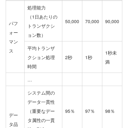
処理能力
（1日あたりの
50,000
70,000
90,000
パフ
トランザクシ
ォー
ョン数）
マン
平均トランザ
ス
1秒未
クション処理
2秒
1秒
満
時間
…
システム間の
データ一貫性
（重要なデー
95％
97％
98％
デー
タ属性の一貫
タ品