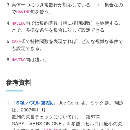
実体一つにつき複数行が対応している → 集合なの
で
句を使う。
HAVING
句では集約関数（特に極値関数）を駆使するこ
HAVING
とで、多様な条件を集合に対して設定できる。
式で特性関数を表現すれば、どんな複雑な条件で
CASE
も設定できる。
句は凄い。
HAVING
参考資料
『
SQLパズル 第2版
』 Joe Celko 著、ミック 訳、翔泳
社、2007年11月
数列の欠番チェックについては、「第57問
GAPS―VERSION ONE」を参照。セルコは最小の欠