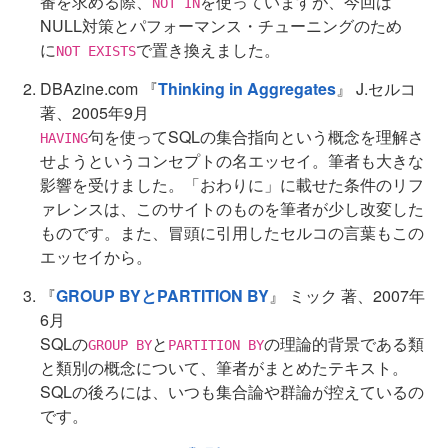
番を求める際、
を使っていますが、今回は
NOT IN
NULL対策とパフォーマンス・チューニングのため
に
で置き換えました。
NOT EXISTS
DBAzine.com 『
Thinking in Aggregates
』 J.セルコ
著、2005年9月
句を使ってSQLの集合指向という概念を理解さ
HAVING
せようというコンセプトの名エッセイ。筆者も大きな
影響を受けました。「おわりに」に載せた条件のリフ
ァレンスは、このサイトのものを筆者が少し改変した
ものです。また、冒頭に引用したセルコの言葉もこの
エッセイから。
『
GROUP BYとPARTITION BY
』 ミック 著、2007年
6月
SQLの
と
の理論的背景である類
GROUP BY
PARTITION BY
と類別の概念について、筆者がまとめたテキスト。
SQLの後ろには、いつも集合論や群論が控えているの
です。