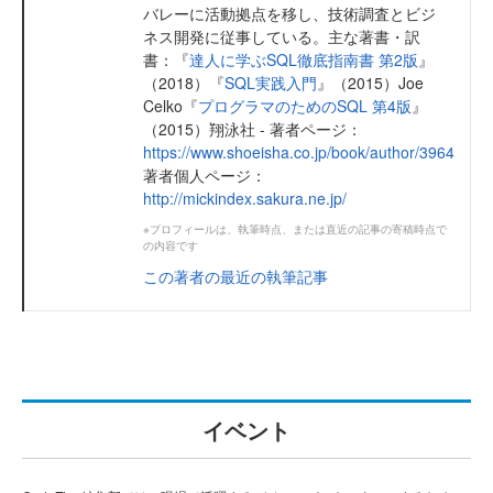
バレーに活動拠点を移し、技術調査とビジ
ネス開発に従事している。主な著書・訳
書：『
達人に学ぶSQL徹底指南書 第2版
』
（2018）『
SQL実践入門
』（2015）Joe
Celko『
プログラマのためのSQL 第4版
』
（2015）翔泳社 - 著者ページ：
https://www.shoeisha.co.jp/book/author/3964
著者個人ページ：
http://mickindex.sakura.ne.jp/
※プロフィールは、執筆時点、または直近の記事の寄稿時点で
の内容です
この著者の最近の執筆記事
イベント