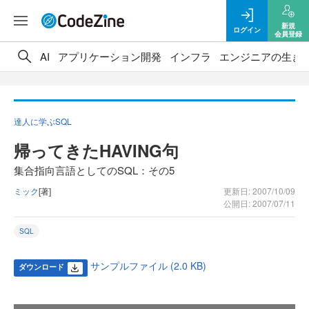
新規
ログイン
会員登録
AI
アプリケーション開発
インフラ
エンジニアの生き
達人に学ぶSQL
帰ってきたHAVING句
集合指向言語としてのSQL：その5
ミック
[著]
更新日: 2007/10/09
公開日: 2007/07/11
SQL
サンプルファイル (2.0 KB)
ダウンロード