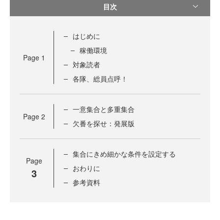
目次
はじめに
稼働環境
Page
1
対象読者
各隊、総員点呼！
一意集合と多重集合
Page
2
欠番を探せ：発展版
集合にきめ細かな条件を設定する
Page
おわりに
3
参考資料