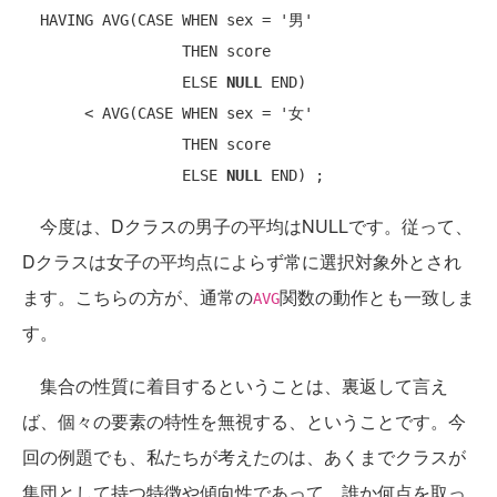
HAVING
AVG
(
CASE
WHEN
 sex = 
'男'
THEN
 score

ELSE
NULL
END
)

       < 
AVG
(
CASE
WHEN
 sex = 
'女'
THEN
 score

ELSE
NULL
END
今度は、Dクラスの男子の平均はNULLです。従って、
Dクラスは女子の平均点によらず常に選択対象外とされ
ます。こちらの方が、通常の
関数の動作とも一致しま
AVG
す。
集合の性質に着目するということは、裏返して言え
ば、個々の要素の特性を無視する、ということです。今
回の例題でも、私たちが考えたのは、あくまでクラスが
集団として持つ特徴や傾向性であって、誰か何点を取っ