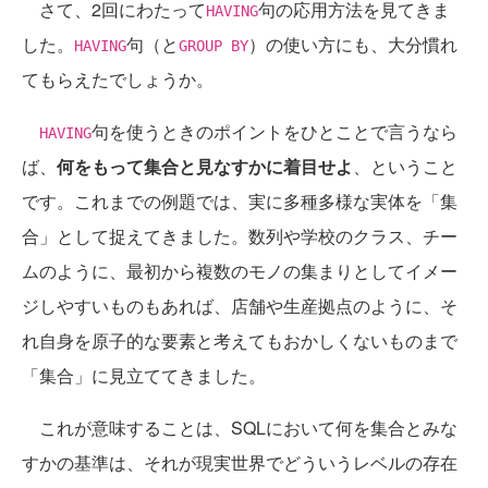
さて、2回にわたって
句の応用方法を見てきま
HAVING
した。
句（と
）の使い方にも、大分慣れ
HAVING
GROUP BY
てもらえたでしょうか。
句を使うときのポイントをひとことで言うなら
HAVING
ば、
何をもって集合と見なすかに着目せよ
、ということ
です。これまでの例題では、実に多種多様な実体を「集
合」として捉えてきました。数列や学校のクラス、チー
ムのように、最初から複数のモノの集まりとしてイメー
ジしやすいものもあれば、店舗や生産拠点のように、そ
れ自身を原子的な要素と考えてもおかしくないものまで
「集合」に見立ててきました。
これが意味することは、SQLにおいて何を集合とみな
すかの基準は、それが現実世界でどういうレベルの存在