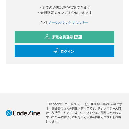
・全ての過去記事が閲覧できます
・会員限定メルマガを受信できます
メールバックナンバー
新規会員登録
無料
ログイン
「CodeZine（コードジン）」は、株式会社翔泳社が運営す
る、開発者のための情報メディアです。テクノロジー入門
からAI活用、キャリアまで、ソフトウェア開発にかかわる
すべての人の学びと成長を支える最新情報と実践知をお届
けします。