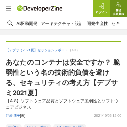
新規
ログイン
会員登録
AI駆動開発
アーキテクチャ・設計
開発生産性
セキュ
【デブサミ2021夏】セッションレポート
（AD）
あなたのコンテナは安全ですか？ 脆
弱性という名の技術的負債を避け
る、セキュリティの考え方【デブサ
ミ2021夏】
【A-8】ソフトウェア品質とソフトウェア脆弱性とソフトウ
ェアビジネス
谷崎 朋子
[著]
2021/10/06 12:00
デブサミ
イベントレポート
アプリケーション開発