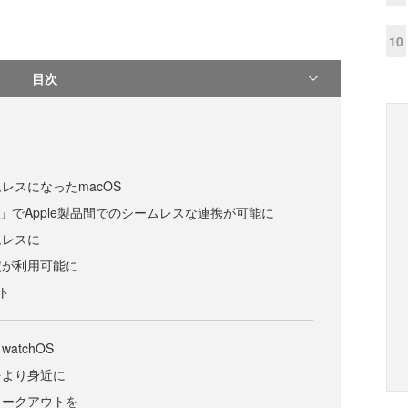
10
目次
レスになったmacOS
ontrol」でApple製品間でのシームレスな連携が可能に
ムレスに
定が利用可能に
ート
atchOS
をより身近に
ワークアウトを