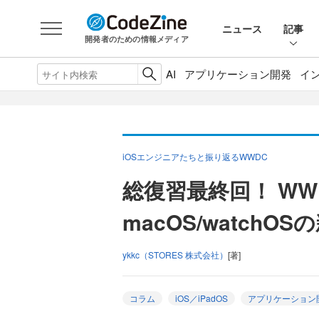
ニュース
記事
開発者のための情報メディア
AI
アプリケーション開発
イ
iOSエンジニアたちと振り返るWWDC
総復習最終回！ WWD
macOS/watch
ykkc（STORES 株式会社）
[著]
コラム
iOS／iPadOS
アプリケーション