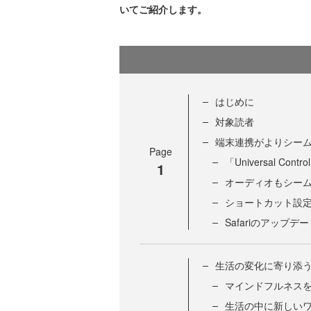
いてご紹介します。
はじめに
対象読者
端末連携がよりシーム
Page
「Universal C
1
オーディオもシー
ショートカット設
Safariのアップデ
生活の変化に寄り添うw
マインドフルネス
生活の中に新しい