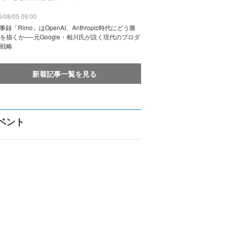
/08/05 09:00
議事録「Rimo」はOpenAI、Anthropic時代にどう勝
を描くか──元Google・相川氏が説く現代のプロダ
戦略
新着記事一覧を見る
ベント