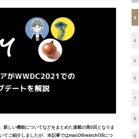
3
4
5
6
7
8
PI、新しい機能についてなどをまとめた連載の第5回となりま
ついてご紹介しましたが、本記事ではmacOS/watchOSにつ
9