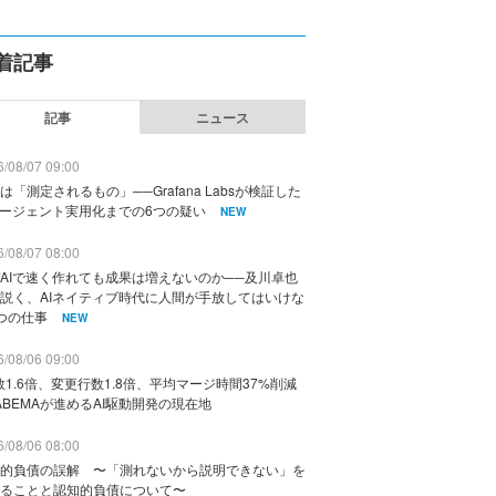
着記事
記事
ニュース
/08/07 09:00
は「測定されるもの」──Grafana Labsが検証した
エージェント実用化までの6つの疑い
NEW
/08/07 08:00
AIで速く作れても成果は増えないのか──及川卓也
説く、AIネイティブ時代に人間が手放してはいけな
つの仕事
NEW
/08/06 09:00
数1.6倍、変更行数1.8倍、平均マージ時間37%削減
ABEMAが進めるAI駆動開発の現在地
/08/06 08:00
的負債の誤解 〜「測れないから説明できない」を
ることと認知的負債について〜