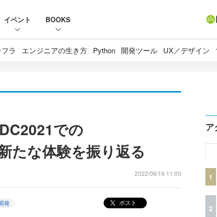
イベント
BOOKS
ンフラ
エンジニアの生き方
Python
開発ツール
UX／デザイン
C2021での
ア
OSの新たな体験を振り返る
2022/06/16 11:00
1
ポスト
開発
2