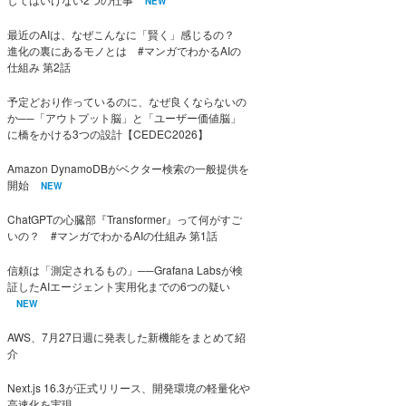
NEW
最近のAIは、なぜこんなに「賢く」感じるの？
進化の裏にあるモノとは #マンガでわかるAIの
仕組み 第2話
予定どおり作っているのに、なぜ良くならないの
か──「アウトプット脳」と「ユーザー価値脳」
に橋をかける3つの設計【CEDEC2026】
Amazon DynamoDBがベクター検索の一般提供を
開始
NEW
ChatGPTの心臓部『Transformer』って何がすご
いの？ #マンガでわかるAIの仕組み 第1話
信頼は「測定されるもの」──Grafana Labsが検
証したAIエージェント実用化までの6つの疑い
NEW
AWS、7月27日週に発表した新機能をまとめて紹
介
Next.js 16.3が正式リリース、開発環境の軽量化や
高速化を実現