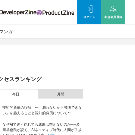
ログイン
新規
会員登録
マンガ
クセスランキング
今日
月間
技術的負債の誤解 〜「測れないから説明できな
い」を越えることと認知的負債について〜
なぜAIで速く作れても成果は増えないのか──及
川卓也氏が説く、AIネイティブ時代に人間が手放
してはいけない2つの仕事