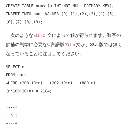
CREATE
TABLE
 nums (n 
INT
NOT
NULL
PRIMARY
KEY
INSERT
INTO
 nums 
VALUES
 (0),(1),(2),(3),(4),(5),
次のような
文によって解が得られます。数字の
SELECT
候補の列挙に必要なC言語版の
文が、SQL版では無く
for
なっていることに注目してください。
SELECT
FROM
WHERE
 (208+10*n) + (202+10*n) + (880+n) + 
(n*100+20+n) = 2164;

+
---+
| n |

+
---+