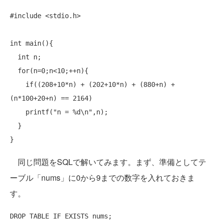
#include
 <stdio.h>

int
 main(){

int
 n;

for
(n=0;n<10;++n){

if
((208+10*n) + (202+10*n) + (880+n) + 
(n*100+20+n) == 2164)

    printf(
"n = %d\n"
,n);

  }

同じ問題をSQLで解いてみます。まず、準備としてテ
ーブル「nums」に0から9までの数字を入れておきま
す。
DROP
TABLE