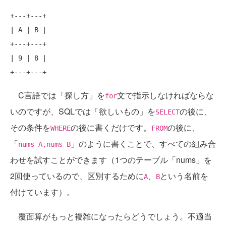
+
---+---+
| A | B |

+
---+---+
| 9 | 8 |

+
---+---+
C言語では「探し方」を
文で指示しなければならな
for
いのですが、SQLでは「欲しいもの」を
の後に、
SELECT
その条件を
の後に書くだけです。
の後に、
WHERE
FROM
「
」のように書くことで、すべての組み合
nums A,nums B
わせを試すことができます（1つのテーブル「nums」を
2回使っているので、区別するために
、
という名前を
A
B
付けています）。
覆面算がもっと複雑になったらどうでしょう。不適当