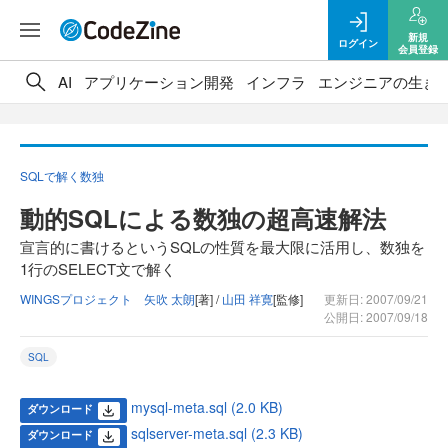
新規
ログイン
会員登録
AI
アプリケーション開発
インフラ
エンジニアの生き
SQLで解く数独
動的SQLによる数独の超高速解法
宣言的に書けるというSQLの性質を最大限に活用し、数独を
1行のSELECT文で解く
WINGSプロジェクト 矢吹 太朗
[著] /
山田 祥寛
[監修]
更新日: 2007/09/21
公開日: 2007/09/18
SQL
mysql-meta.sql (2.0 KB)
ダウンロード
sqlserver-meta.sql (2.3 KB)
ダウンロード