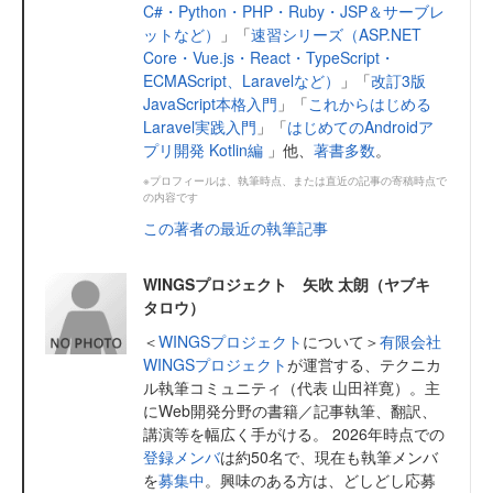
C#・Python・PHP・Ruby・JSP＆サーブレ
ットなど）
」「
速習シリーズ（ASP.NET
Core・Vue.js・React・TypeScript・
ECMAScript、Laravelなど）
」「
改訂3版
JavaScript本格入門
」「
これからはじめる
Laravel実践入門
」「
はじめてのAndroidア
プリ開発 Kotlin編
」他、
著書多数
。
※プロフィールは、執筆時点、または直近の記事の寄稿時点で
の内容です
この著者の最近の執筆記事
WINGSプロジェクト 矢吹 太朗（ヤブキ
タロウ）
＜
WINGSプロジェクト
について＞
有限会社
WINGSプロジェクト
が運営する、テクニカ
ル執筆コミュニティ（代表 山田祥寛）。主
にWeb開発分野の書籍／記事執筆、翻訳、
講演等を幅広く手がける。 2026年時点での
登録メンバ
は約50名で、現在も執筆メンバ
を
募集中
。興味のある方は、どしどし応募