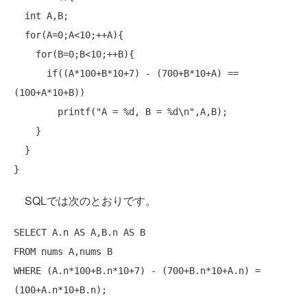
int
 A,B;

for
(A=0;A<10;++A){

for
(B=0;B<10;++B){

if
((A*100+B*10+7) - (700+B*10+A) == 
(100+A*10+B))

        printf(
"A = %d, B = %d\n"
,A,B);

    }

  }

SQLでは次のとおりです。
SELECT
 A.n 
AS
 A,B.n 
AS
FROM
WHERE
 (A.n*100+B.n*10+7) - (700+B.n*10+A.n) = 
(100+A.n*10+B.n);
