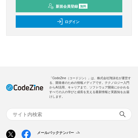
新規会員登録
無料
ログイン
「CodeZine（コードジン）」は、株式会社翔泳社が運営す
る、開発者のための情報メディアです。テクノロジー入門
からAI活用、キャリアまで、ソフトウェア開発にかかわる
すべての人の学びと成長を支える最新情報と実践知をお届
けします。
メールバックナンバー