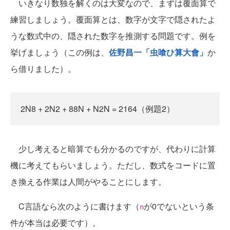
いきなり数独を解くのは大変なので、まずは覆面算で
練習しましょう。覆面算とは、数字が文字で隠されたよ
うな数式中の、隠された数字を推測する問題です。例を
挙げましょう（この例は、
佐野昌一「虫喰ひ算大會」
か
ら借りました）。
2N8 + 2N2 + 88N + N2N = 2164（例題2）
少し考えると暗算でも分かるのですが、代わりに計算
機に考えてもらいましょう。ただし、数式をコードに置
き換える作業は人間がやることにします。
C言語なら次のように書けます（
が0でないという条
n
件が本当は必要です）。