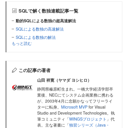
SQLで解く数独連載記事一覧
動的SQLによる数独の超高速解法
SQLによる数独の高速解法
SQLによる数独の解法
もっと読む
この記事の著者
山田 祥寛（ヤマダ ヨシヒロ）
静岡県榛原町生まれ。一橋大学経済学部卒
業後、NECにてシステム企画業務に携わる
が、2003年4月に念願かなってフリーライ
ターに転身。
Microsoft MVP
for Visual
Studio and Development Technologies。執
筆コミュニティ「
WINGSプロジェクト
」代
表。主な著書に「
独習シリーズ（Java・