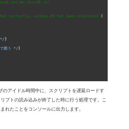
book.net/en_US/sdk.js"
ded correctly, window.FB has been populated`
)
*/
}
で囲う */
}
"」はブラウザのアイドル時間中に、スクリプトを遅延ロードす
スクリプトの読み込みが終了した時に行う処理です。こ
み込まれたことをコンソールに出力します。