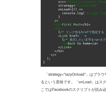
        src
=
"https://connect.face
        strategy
=
"lazyOnload"
        onLoad
={()
=>
          console
.
log
(
`script loa
}
/>
<h1>
First
Post
</
h1
>
<h2>
{
/* リンク先をhrefで指定する 
<
Link
 href
=
"/"
>
{
/* 表示したい文字を<a>タグ
<a>
Back
 to home
</
a
>
</
Link
>
</
h2
>
</>
);
}
「strategy="lazyOnload
るという意味です。「onLoad」は
こではFacebookのスクリプトが読