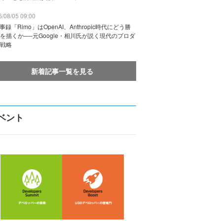
/08/05 09:00
議事録「Rimo」はOpenAI、Anthropic時代にどう勝
を描くか──元Google・相川氏が説く現代のプロダ
戦略
新着記事一覧を見る
ベント