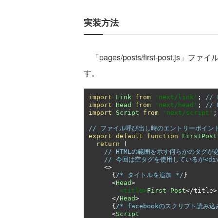
実装方法
「pages/posts/first-post.
す。
import
Link
from
'next/link'
;
//
import
Head
from
'next/head'
;
//
import
Script
from
'next/script'
;
// ファイル呼び出し時のエントリーポイン
export
default
function
FirstPost
return
(
// HTMLの範囲を示す何らかのタグが
// 今回は空タグを使用しているが<di
<>
{
/* タイトルを追加 */
}
<
Head
>
<title>
First
Post
</
title
>
</
Head
>
{
/* facebookのスクリプト読み込
<
Script