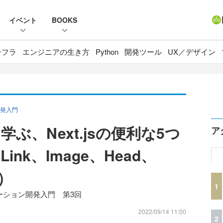
イベント
BOOKS
ンフラ
エンジニアの生き方
Python
開発ツール
UX／デザイン
開発入門
ぶ、Next.jsの便利な5つ
ア
nk、Image、Head、
ト）
1
プリケーション開発入門 第3回
2022/09/14 11:00
2