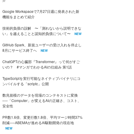
Google Workspaceで7月27日週に発表された新
機能をまとめて紹介
技術的負債の誤解 〜「測れないから説明できな
い」を越えることと認知的負債について〜
NEW
GitHub Spark、新規ユーザーの受け入れを停止し
8月にサービス終了へ
NEW
ChatGPTの心臓部『Transformer』って何がすご
いの？ #マンガでわかるAIの仕組み 第1話
TypeScriptを実行可能なネイティブバイナリにコ
ンパイルする「scriptc」公開
数兆規模のデータを現場のコンテキストに変換
──「Computer」が変えるAIの正確さ、コスト、
安全性
PR数1.6倍、変更行数1.8倍、平均マージ時間37%
削減──ABEMAが進めるAI駆動開発の現在地
NEW