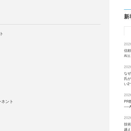
新
ント
2026
信頼
AI
2026
なぜ
氏が
い2
2026
ーネント
PR
──
2026
技術
越え