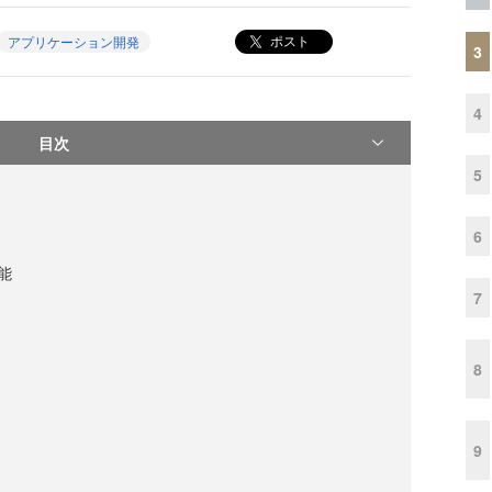
ポスト
アプリケーション開発
3
4
目次
5
6
機能
7
ト
8
9