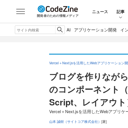
ニュース
記事
開発者のための情報メディア
AI
アプリケーション開発
イ
Vercel＋Next.jsを活用したWebアプリケーション
ブログを作りながら学
のコンポーネント（Li
Script、レイアウ
Vercel＋Next.jsを活用したWebア
山本 誠樹（サイトコア株式会社）
[著]