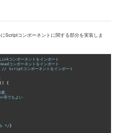
js」ファイルにScriptコンポーネントに関する部分を実装しま
 Linkコンポーネントをインポート
 Headコンポーネントをインポート
// Scriptコンポーネントをインポート
ト
()
{
必要。
v>等でもよい
み */
}