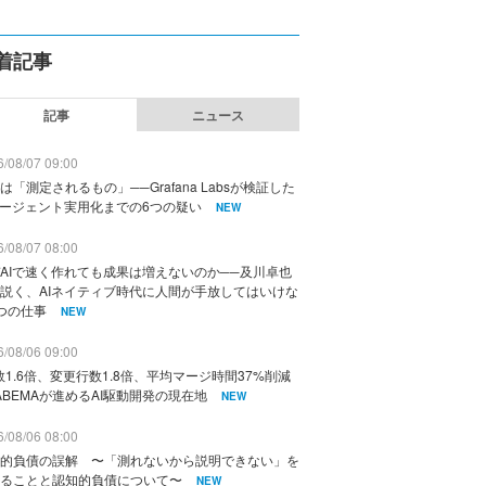
着記事
記事
ニュース
/08/07 09:00
は「測定されるもの」──Grafana Labsが検証した
エージェント実用化までの6つの疑い
NEW
/08/07 08:00
AIで速く作れても成果は増えないのか──及川卓也
説く、AIネイティブ時代に人間が手放してはいけな
つの仕事
NEW
/08/06 09:00
数1.6倍、変更行数1.8倍、平均マージ時間37%削減
ABEMAが進めるAI駆動開発の現在地
NEW
/08/06 08:00
的負債の誤解 〜「測れないから説明できない」を
ることと認知的負債について〜
NEW