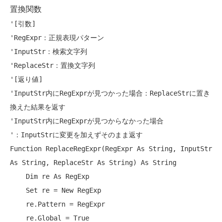
置換関数
'[引数]
'RegExpr：正規表現パターン
'InputStr：検索文字列
'ReplaceStr：置換文字列
'[返り値]
'InputStr内にRegExprが見つかった場合：ReplaceStrに置き
換えた結果を返す
'InputStr内にRegExprが見つからなかった場合
'：InputStrに変更を加えずそのまま返す
Function
 ReplaceRegExpr(RegExpr 
As
String
, InputStr 
As
String
, ReplaceStr 
As
String
) 
As
String
Dim
 re 
As
 RegExp

Set
 re = 
New
 RegExp

    re.Pattern = RegExpr

    re.Global = 
True