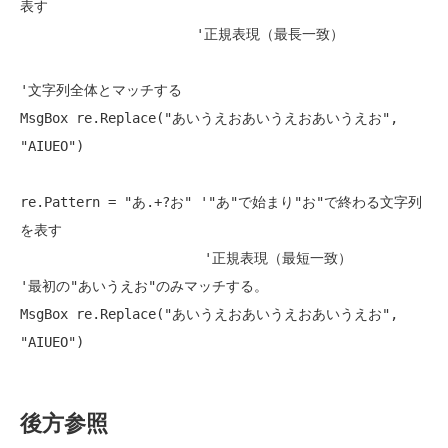
表す
'正規表現（最長一致）
'文字列全体とマッチする
MsgBox re.Replace(
"あいうえおあいうえおあいうえお"
, 
"AIUEO"
) 

re.Pattern = 
"あ.+?お"
'"あ"で始まり"お"で終わる文字列
を表す
'正規表現（最短一致）
'最初の"あいうえお"のみマッチする。
MsgBox re.Replace(
"あいうえおあいうえおあいうえお"
, 
"AIUEO"
後方参照