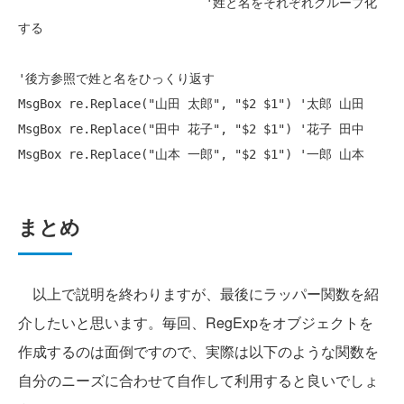
'姓と名をそれぞれグループ化
する
'後方参照で姓と名をひっくり返す
MsgBox re.Replace(
"山田 太郎"
, 
"$2 $1"
) 
'太郎 山田
MsgBox re.Replace(
"田中 花子"
, 
"$2 $1"
) 
'花子 田中
MsgBox re.Replace(
"山本 一郎"
, 
"$2 $1"
) 
'一郎 山本
まとめ
以上で説明を終わりますが、最後にラッパー関数を紹
介したいと思います。毎回、RegExpをオブジェクトを
作成するのは面倒ですので、実際は以下のような関数を
自分のニーズに合わせて自作して利用すると良いでしょ