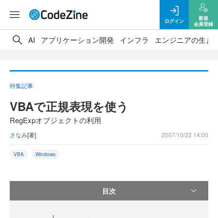
新規
ログイン
会員登録
AI
アプリケーション開発
インフラ
エンジニアの生き
特集記事
VBAで正規表現を使う
RegExpオブジェクトの利用
さなみ
[著]
2007/10/22 14:00
VBA
Windows
目次