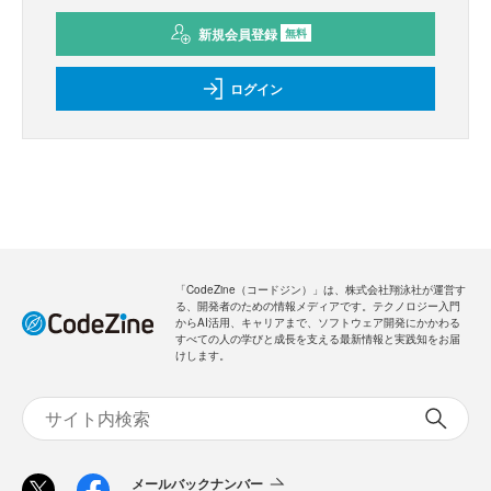
新規会員登録
無料
ログイン
「CodeZine（コードジン）」は、株式会社翔泳社が運営す
る、開発者のための情報メディアです。テクノロジー入門
からAI活用、キャリアまで、ソフトウェア開発にかかわる
すべての人の学びと成長を支える最新情報と実践知をお届
けします。
メールバックナンバー