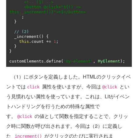
      <!-- (1) -->

      <button @click="${() => 
this._increment()}">+1</button>

    `
;
}
// (2)
  _increment
()
{
this
.
count 
+=
1
;
}
}
customElements
.
define
(
'my-element'
,
MyElement
);
（1）にボタンを定義しました。HTMLのクリックイベ
ントでは
属性を使いますが、今回は
とい
click
@click
う見慣れない属性を使っています。これは、Litがイベン
トハンドリングを行うための特殊な属性で
す。
の値として関数を指定することで、クリッ
@click
ク時に関数が呼び出されます。今回は（2）に定義し
た
がクリックのたびに実行されま
_increment()