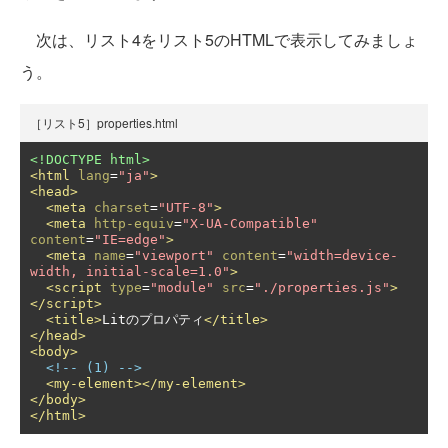
次は、リスト4をリスト5のHTMLで表示してみましょ
う。
［リスト5］properties.html
<!DOCTYPE html>
<html
lang
=
"ja"
>
<head>
<meta
charset
=
"UTF-8"
>
<meta
http-equiv
=
"X-UA-Compatible"
content
=
"IE=edge"
>
<meta
name
=
"viewport"
content
=
"width=device-
width, initial-scale=1.0"
>
<script
type
=
"module"
src
=
"./properties.js"
>
</script>
<title>
Litのプロパティ
</title>
</head>
<body>
<!-- (1) -->
<my-element></my-element>
</body>
</html>