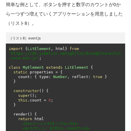
簡単な例として、ボタンを押すと数字のカウントが0か
ら一つずつ増えていくアプリケーションを用意しました
（リスト8）。
［リスト8］event.js
import
{
LitElement
,
 html
}
from
'https://cdn.jsdelivr.net/gh/lit/dist@2/core/lit
-core.min.js'
;
class
MyElement
extends
LitElement
{
static
 properties 
=
{
    count
:
{
 type
:
Number
,
 reflect
:
true
}
}
constructor
()
{
super
();
this
.
count 
=
0
;
}
  render
()
{
return
 html
`

      <h1>イベントのサンプル</h1>

      <p>カウント: ${this.count}</p>
