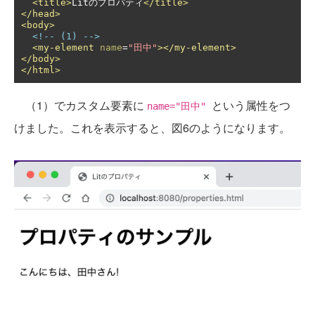
<title>
Litのプロパティ
</title>
</head>
<body>
<!-- (1) -->
<my-element
name
=
"田中"
></my-element>
</body>
</html>
（1）でカスタム要素に
という属性をつ
name="田中"
けました。これを表示すると、図6のようになります。