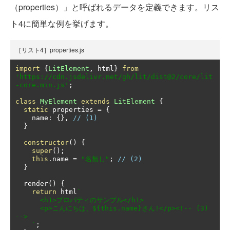
（properties）」と呼ばれるデータを定義できます。リス
ト4に簡単な例を挙げます。
［リスト4］properties.js
import
{
LitElement
,
 html
}
from
'https://cdn.jsdelivr.net/gh/lit/dist@2/core/lit
-core.min.js'
;
class
MyElement
extends
LitElement
{
static
 properties 
=
{
    name
:
{},
// (1)
}
constructor
()
{
super
();
this
.
name 
=
"名無し"
;
// (2)
}
  render
()
{
return
 html
`

      <h1>プロパティのサンプル</h1>

      <p>こんにちは、${this.name}さん!</p><!-- (3) 
-->

    `
;