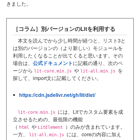
きました。
［コラム］別バージョンのLitを利用する
本文を読んでから少し時間が経つと、リスト3と
は別のバージョンの（より新しい）モジュールを
利用したくなることが出てくると思います。その
場合は、
公式ドキュメント
に記載の通り、次のペ
ージから
や
を
lit-core.min.js
lit-all.min.js
探して、import文に記載してください。
https://cdn.jsdelivr.net/gh/lit/dist/
には、Litでカスタム要素を成
lit-core.min.js
立させるための、最低限の機能
（
や
）のみが含まれています。
html
LitElement
一方、
には、coreの内容に加え
lit-all.min.js