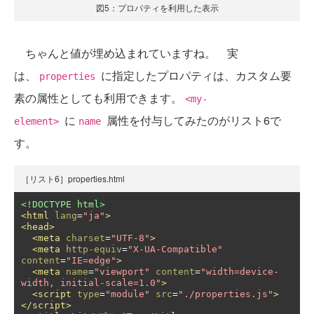
図5：プロパティを利用した表示
ちゃんと値が埋め込まれていますね。 実
は、
に指定したプロパティは、カスタム要
properties
素の属性としても利用できます。
<my-
に
属性を付与してみたのがリスト6で
element>
name
す。
［リスト6］properties.html
<!DOCTYPE html>
<html
lang
=
"ja"
>
<head>
<meta
charset
=
"UTF-8"
>
<meta
http-equiv
=
"X-UA-Compatible"
content
=
"IE=edge"
>
<meta
name
=
"viewport"
content
=
"width=device-
width, initial-scale=1.0"
>
<script
type
=
"module"
src
=
"./properties.js"
>
</script>