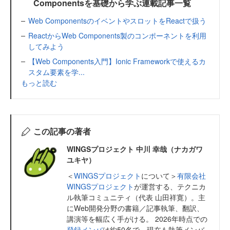
Componentsを基礎から学ぶ連載記事一覧
Web ComponentsのイベントやスロットをReactで扱う
ReactからWeb Components製のコンポーネントを利用
してみよう
【Web Components入門】Ionic Frameworkで使えるカ
スタム要素を学...
もっと読む
この記事の著者
WINGSプロジェクト 中川 幸哉（ナカガワ
ユキヤ）
＜
WINGSプロジェクト
について＞
有限会社
WINGSプロジェクト
が運営する、テクニカ
ル執筆コミュニティ（代表 山田祥寛）。主
にWeb開発分野の書籍／記事執筆、翻訳、
講演等を幅広く手がける。 2026年時点での
登録メンバ
は約50名で、現在も執筆メンバ