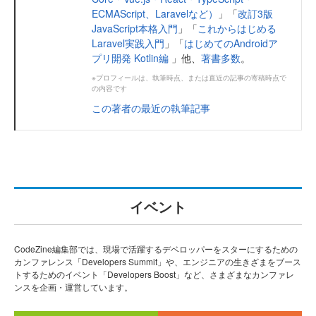
ECMAScript、Laravelなど）
」「
改訂3版
JavaScript本格入門
」「
これからはじめる
Laravel実践入門
」「
はじめてのAndroidア
プリ開発 Kotlin編
」他、
著書多数
。
※プロフィールは、執筆時点、または直近の記事の寄稿時点で
の内容です
この著者の最近の執筆記事
イベント
CodeZine編集部では、現場で活躍するデベロッパーをスターにするための
カンファレンス「Developers Summit」や、エンジニアの生きざまをブース
トするためのイベント「Developers Boost」など、さまざまなカンファレ
ンスを企画・運営しています。