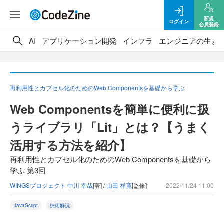
新規
ログイン
会員登録
AI
アプリケーション開発
インフラ
エンジニアの生き
再利用性とカプセル化のためのWeb Componentsを基礎から学ぶ
Web Componentsを簡単に便利に扱
うライブラリ「Lit」とは？【うまく
活用する方法を紹介】
再利用性とカプセル化のためのWeb Componentsを基礎から
学ぶ 第3回
WINGSプロジェクト 中川 幸哉
[著] /
山田 祥寛
[監修]
2022/11/24 11:00
JavaScript
技術解説