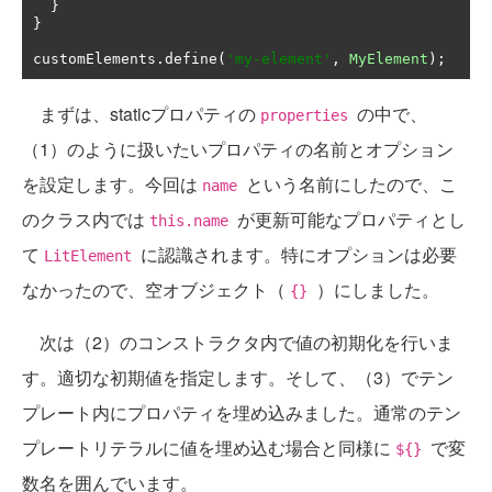
}
}
customElements
.
define
(
'my-element'
,
MyElement
);
まずは、staticプロパティの
の中で、
properties
（1）のように扱いたいプロパティの名前とオプション
を設定します。今回は
という名前にしたので、こ
name
のクラス内では
が更新可能なプロパティとし
this.name
て
に認識されます。特にオプションは必要
LitElement
なかったので、空オブジェクト（
）にしました。
{}
次は（2）のコンストラクタ内で値の初期化を行いま
す。適切な初期値を指定します。そして、（3）でテン
プレート内にプロパティを埋め込みました。通常のテン
プレートリテラルに値を埋め込む場合と同様に
で変
${}
数名を囲んでいます。