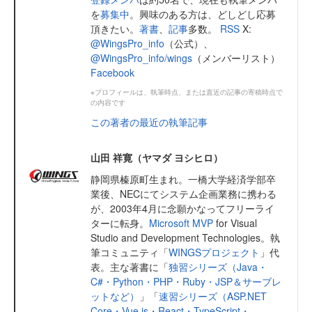
を
募集中
。興味のある方は、どしどし応募
頂きたい。
著書
、
記事
多数。
RSS
X:
@WingsPro_info
（公式）、
@WingsPro_info/wings
（メンバーリスト）
Facebook
※プロフィールは、執筆時点、または直近の記事の寄稿時点で
の内容です
この著者の最近の執筆記事
山田 祥寛（ヤマダ ヨシヒロ）
静岡県榛原町生まれ。一橋大学経済学部卒
業後、NECにてシステム企画業務に携わる
が、2003年4月に念願かなってフリーライ
ターに転身。
Microsoft MVP
for Visual
Studio and Development Technologies。執
筆コミュニティ「
WINGSプロジェクト
」代
表。主な著書に「
独習シリーズ（Java・
C#・Python・PHP・Ruby・JSP＆サーブレ
ットなど）
」「
速習シリーズ（ASP.NET
Core・Vue.js・React・TypeScript・