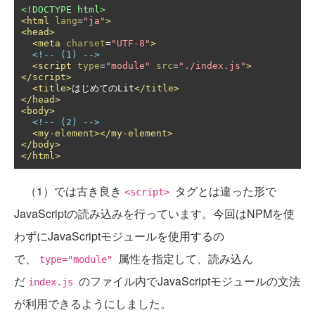
<!DOCTYPE html>
<html
lang
=
"ja"
>
<head>
<meta
charset
=
"UTF-8"
>
<!-- (1) -->
<script
type
=
"module"
src
=
"./index.js"
>
</script>
<title>
はじめてのLit
</title>
</head>
<body>
<!-- (2) -->
<my-element></my-element>
</body>
</html>
（1）では古き良き
タグとは違った形で
<script>
JavaScriptの読み込みを行っています。今回はNPMを使
わずにJavaScriptモジュールを使用するの
で、
属性を指定して、読み込ん
type="module"
だ
のファイル内でJavaScriptモジュールの文法
index.js
が利用できるようにしました。