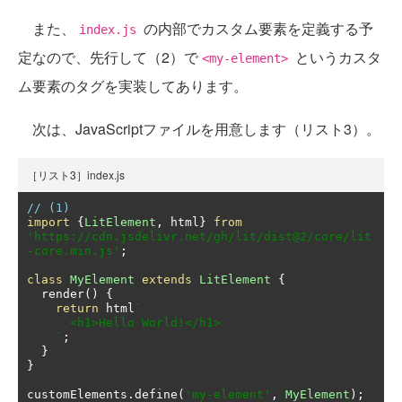
また、
の内部でカスタム要素を定義する予
index.js
定なので、先行して（2）で
というカスタ
<my-element>
ム要素のタグを実装してあります。
次は、JavaScriptファイルを用意します（リスト3）。
［リスト3］index.js
// (1)
import
{
LitElement
,
 html
}
from
'https://cdn.jsdelivr.net/gh/lit/dist@2/core/lit
-core.min.js'
;
class
MyElement
extends
LitElement
{
  render
()
{
return
 html
`

      <h1>Hello World!</h1>

    `
;
}
}
customElements
.
define
(
'my-element'
,
MyElement
);