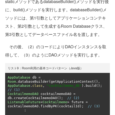
staticメソッドであるdatabaseBuilder()メソッドを実行後
に、build()メソッドを実行します。databaseBuilder()メ
ソッドには、第1引数としてアプリケーションコンテキ
スト、第2引数として生成するRoom Databaseクラス、
第3引数としてデータベースファイル名を渡します。
その後、（2）のコードによりDAOインスタンスを取
得して、（3）のようにDAOメソッドを実行します。
リスト9：Room利用の基本コードパターン（Java版）
AppDatabase
 db 
=
Room
.
databaseBuilder
(
getApplicationContext
(),
AppDatabase
.
class
,
"cocktailmemo_db"
).
build
();
// (1)
CocktailmemoDAO
 cocktailmemoDAO 
=
db
.
createCocktailmemoDAO
();
// (2)
ListenableFuture
<
Cocktailmemo
>
 future 
=
cocktailmemoDAO
.
findByPK
(
cocktailId
);
// (3)
: