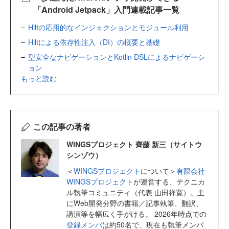
「Android Jetpack」入門連載記事一覧
Hiltの応用的なインジェクションとモジュール利用
Hiltによる依存性注入（DI）の概要と基礎
型安全なナビゲーションとKotlin DSLによるナビゲーシ
ョン
もっと読む
この記事の著者
WINGSプロジェクト 齊藤 新三（サイトウ
シンゾウ）
＜
WINGSプロジェクト
について＞
有限会社
WINGSプロジェクト
が運営する、テクニカ
ル執筆コミュニティ（代表 山田祥寛）。主
にWeb開発分野の書籍／記事執筆、翻訳、
講演等を幅広く手がける。 2026年時点での
登録メンバ
は約50名で、現在も執筆メンバ