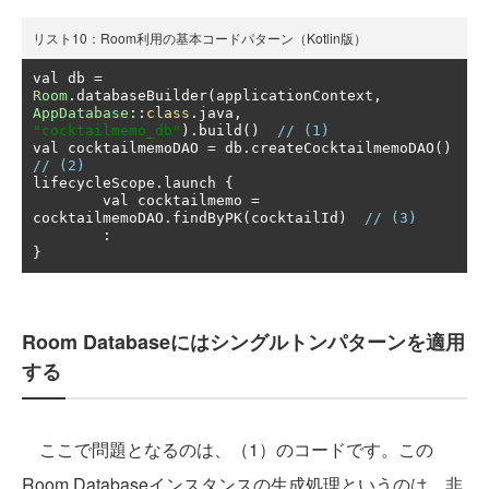
リスト10：Room利用の基本コードパターン（Kotlin版）
val db 
=
Room
.
databaseBuilder
(
applicationContext
,
AppDatabase
::
class
.
java
,
"cocktailmemo_db"
).
build
()
// (1)
val cocktailmemoDAO 
=
 db
.
createCocktailmemoDAO
()
// (2)
lifecycleScope
.
launch 
{
	val cocktailmemo 
=
cocktailmemoDAO
.
findByPK
(
cocktailId
)
// (3)
:
}
Room Databaseにはシングルトンパターンを適用
する
ここで問題となるのは、（1）のコードです。この
Room Databaseインスタンスの生成処理というのは、非