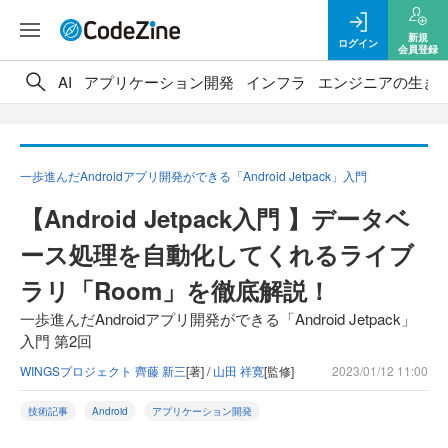
新規
ログイン
会員登録
AI
アプリケーション開発
インフラ
エンジニアの生き
一歩進んだAndroidアプリ開発ができる「Android Jetpack」入門
【Android Jetpack入門 】データベ
ース処理を自動化してくれるライブ
ラリ「Room」を徹底解説！
一歩進んだAndroidアプリ開発ができる「Android Jetpack」
入門 第2回
WINGSプロジェクト 齊藤 新三
[著] /
山田 祥寛
[監修]
2023/01/12 11:00
技術記事
Android
アプリケーション開発