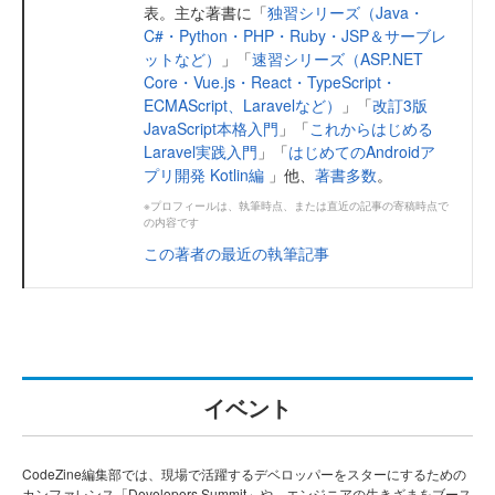
表。主な著書に「
独習シリーズ（Java・
C#・Python・PHP・Ruby・JSP＆サーブレ
ットなど）
」「
速習シリーズ（ASP.NET
Core・Vue.js・React・TypeScript・
ECMAScript、Laravelなど）
」「
改訂3版
JavaScript本格入門
」「
これからはじめる
Laravel実践入門
」「
はじめてのAndroidア
プリ開発 Kotlin編
」他、
著書多数
。
※プロフィールは、執筆時点、または直近の記事の寄稿時点で
の内容です
この著者の最近の執筆記事
イベント
CodeZine編集部では、現場で活躍するデベロッパーをスターにするための
カンファレンス「Developers Summit」や、エンジニアの生きざまをブース