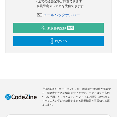
・全ての過去記事が閲覧できます
・会員限定メルマガを受信できます
メールバックナンバー
新規会員登録
無料
ログイン
「CodeZine（コードジン）」は、株式会社翔泳社が運営す
る、開発者のための情報メディアです。テクノロジー入門
からAI活用、キャリアまで、ソフトウェア開発にかかわる
すべての人の学びと成長を支える最新情報と実践知をお届
けします。