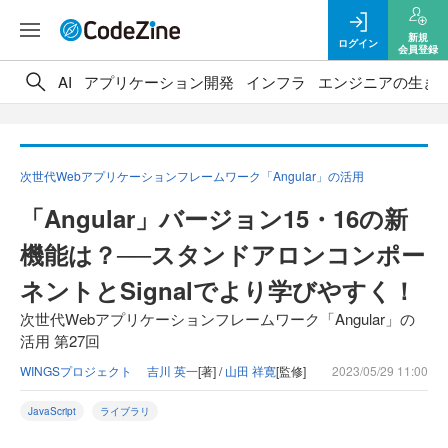
新規
ログイン
会員登録
AI
アプリケーション開発
インフラ
エンジニアの生き
次世代Webアプリケーションフレームワーク「Angular」の活用
「Angular」バージョン15・16の新
機能は？──スタンドアロンコンポー
ネントとSignalでより学びやすく！
次世代Webアプリケーションフレームワーク「Angular」の
活用 第27回
WINGSプロジェクト 吉川 英一
[著] /
山田 祥寛
[監修]
2023/05/29 11:00
JavaScript
ライブラリ