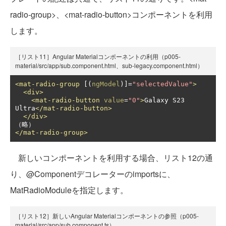
radio-group>、<mat-radio-button>コンポーネントを利用
します。
［リスト11］Angular Materialコンポーネントの利用（p005-
material/src/app/sub.component.html、sub-legacy.component.html）
<mat-radio-group
 [(
ngModel
)]
=
"selectedValue"
>
<div>
<mat-radio-button
value
=
"0"
>
Galaxy S23 
Ultra
</mat-radio-button>
</div>
</mat-radio-group>
新しいコンポーネントを利用する場合、リスト12の通
り、@Componentデコレーターのimportsに、
MatRadioModuleを指定します。
［リスト12］新しいAngular Materialコンポーネントの参照（p005-
material/src/app/sub.component.ts）