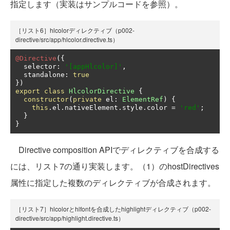
指定します（実装はサンプルコードを参照）。
［リスト6］hlcolorディレクティブ（p002-
directive/src/app/hlcolor.directive.ts）
@Directive
({
  selector
:
'[appHlcolor]'
,
  standalone
:
true
})
export
class
HlcolorDirective
{
constructor
(
private
 el
:
ElementRef
)
{
this
.
el
.
nativeElement
.
style
.
color 
=
'red'
;
}
}
Directive composition APIでディレクティブを合成する
には、リスト7の通り実装します。（1）のhostDirectives
属性に指定した複数のディレクティブが合成されます。
［リスト7］hlcolorとhlfontを合成したhighlightディレクティブ（p002-
directive/src/app/highlight.directive.ts）