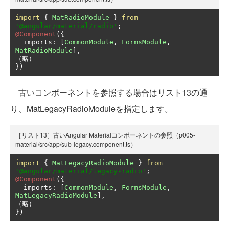
import
{
MatRadioModule
}
from
'@angular/material/radio'
;
@Component
({
  imports
:
[
CommonModule
,
FormsModule
,
MatRadioModule
],
（略）
})
古いコンポーネントを参照する場合はリスト13の通
り、MatLegacyRadioModuleを指定します。
［リスト13］古いAngular Materialコンポーネントの参照（p005-
material/src/app/sub-legacy.component.ts）
import
{
MatLegacyRadioModule
}
from
'@angular/material/legacy-radio'
;
@Component
({
  imports
:
[
CommonModule
,
FormsModule
,
MatLegacyRadioModule
],
（略）
})