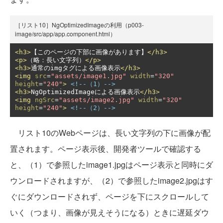
［リスト10］NgOptimizedImageの利用（p003-
image/src/app/app.component.html）
<h3>
【このページの下部に画像があります】
</h3>
<p>
（略：長い文字列）
</p>
<h3>
通常のimgタグによる画像表示
</h3>
<img
src
=
"assets/image1.jpg"
width
=
"320"
height
=
"240"
>
<!--（1）-->
<h3>
NgOptimizedImageによる画像表示
</h3>
<img
ngSrc
=
"assets/image2.jpg"
width
=
"320"
height
=
"240"
>
<!--（2）-->
リスト10のWebページは、長い文字列の下に画像が配
置されます。ページ表示後、開発者ツールで確認する
と、（1）で参照したimage1.jpgはページ表示と同時にダ
ウンロードされますが、（2）で参照したimage2.jpgはす
ぐにダウンロードされず、ページを下にスクロールして
いく（つまり、画像が見えそうになる）ときに遅延ダウ