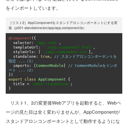
をインポートしています。
［リスト2］AppComponentをスタンドアロンコンポーネントにする実
装（p001-standalone/src/app/app.component.ts）
@Component
({
  selector
:
'app-root'
,
  templateUrl
:
'./app.component.html'
,
  styleUrls
:
[
'./app.component.css'
],
  standalone
:
true
,
// スタンドアロンコンポーネントを
指定 ...（1）
  imports
:
[
CommonModule
]
// CommonModuleをインポ
ート ...（2）
})
export
class
AppComponent
{
  title 
=
'p001-standalone'
;
}
リスト1、2の変更後Webアプリを起動すると、Webペ
ージの見た目は全く変わりませんが、AppComponentが
スタンドアロンコンポーネントとして動作するようにな