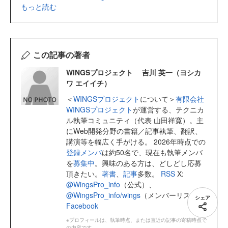
もっと読む
この記事の著者
WINGSプロジェクト 吉川 英一（ヨシカ
ワ エイイチ）
＜
WINGSプロジェクト
について＞
有限会社
WINGSプロジェクト
が運営する、テクニカ
ル執筆コミュニティ（代表 山田祥寛）。主
にWeb開発分野の書籍／記事執筆、翻訳、
講演等を幅広く手がける。 2026年時点での
登録メンバ
は約50名で、現在も執筆メンバ
を
募集中
。興味のある方は、どしどし応募
頂きたい。
著書
、
記事
多数。
RSS
X:
@WingsPro_info
（公式）、
@WingsPro_info/wings
（メンバーリスト）
シェア
Facebook
※プロフィールは、執筆時点、または直近の記事の寄稿時点で
の内容です