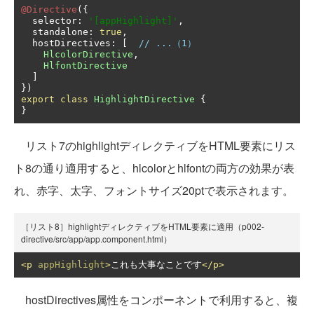
@Directive
({
  selector
:
'[appHighlight]'
,
  standalone
:
true
,
  hostDirectives
:
[
// ...（1）
HlcolorDirective
,
HlfontDirective
]
})
export
class
HighlightDirective
{
}
リスト7のhighlightディレクティブをHTML要素にリス
ト8の通り適用すると、hlcolorとhlfontの両方の効果が表
れ、赤字、太字、フォントサイズ20ptで表示されます。
［リスト8］highlightディレクティブをHTML要素に適用（p002-
directive/src/app/app.component.html）
<p
appHighlight
>
これも大事なことです
</p>
hostDirectives属性をコンポーネントで利用すると、複