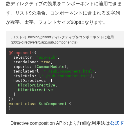
数ディレクティブの効果をコンポーネントに適用できま
す。リスト9の場合、コンポーネントに含まれる文字列
が赤字、太字、フォントサイズ20ptになります。
［リスト9］hlcolorとhlfontディレクティブをコンポーネントに適用
（p002-directive/src/app/sub.component.ts）
@Component
({
  selector
:
'app-sub'
,
  standalone
:
true
,
  imports
:
[
CommonModule
],
  templateUrl
:
'./sub.component.html'
,
  styleUrls
:
[
'./sub.component.css'
],
  hostDirectives
:
[
HlcolorDirective
,
HlfontDirective
]
})
export
class
SubComponent
{
}
Directive composition APIのより詳細な利用法は
公式ド