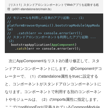
［リスト1］スタンドアロンコンポーネントでWebアプリを起動する処
理（p001-standalone/src/main.ts）
// モジュールを利用した従来のアプリ起動 ...（1）
// 
platformBrowserDynamic().bootstrapModule(AppModu
le)
//   .catch(err => console.error(err));
// スタンドアロンコンポーネントを利用したアプリ起動 ...
（2）
  bootstrapApplication
(
AppComponent
)
.
catch
(
err 
=>
 console
.
error
(
err
));
次にAppComponentをリスト2の通り修正して、スタ
ンドアロンコンポーネントにします。@Componentデコ
レーターで、（1）のstandalone属性をtrueに設定する
と、コンポーネントがスタンドアロンコンポーネントに
なります。コンポーネントで利用する別のコンポーネン
トやモジュールは、（2）のimports属性に指定します。
ここではngIfやngForが定義されているCommonModule