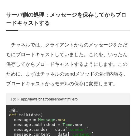
サーバ側の処理：メッセージを保存してからブロ
ードキャストする
チャネルでは、クライアントからのメッセージをただ
ちにブロードキャストしていました。これを、いったん
保存してからブロードキャストするようにします。この
ために、まずはチャネルのsendメソッドの処理内容を、
ブロードキャストからモデルの保存に変更します。
リスト app/views/chatroom/show.html.erb
…略…
def
 talk
(
data
)
  message 
=
Message
.
new
  message
.
published 
=
Time
.
now

  message
.
sender 
=
 data
[
'sender'
]
  message
.
content 
=
 data
[
'content'
]