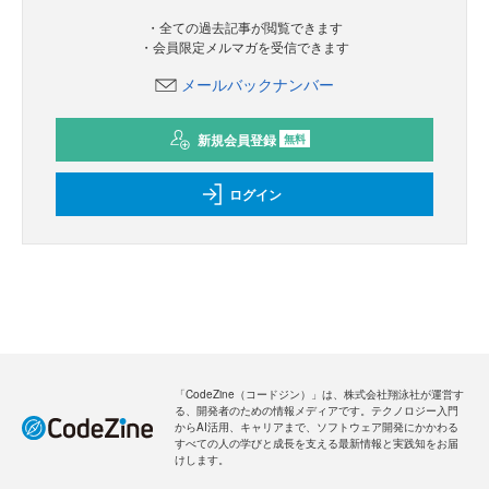
・全ての過去記事が閲覧できます
・会員限定メルマガを受信できます
メールバックナンバー
新規会員登録
無料
ログイン
「CodeZine（コードジン）」は、株式会社翔泳社が運営す
る、開発者のための情報メディアです。テクノロジー入門
からAI活用、キャリアまで、ソフトウェア開発にかかわる
すべての人の学びと成長を支える最新情報と実践知をお届
けします。