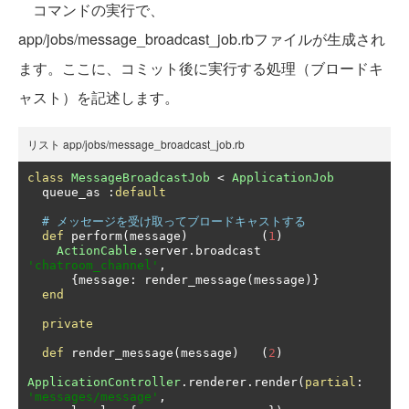
コマンドの実行で、
app/jobs/message_broadcast_job.rbファイルが生成され
ます。ここに、コミット後に実行する処理（ブロードキ
ャスト）を記述します。
リスト app/jobs/message_broadcast_job.rb
class
MessageBroadcastJob
<
ApplicationJob
  queue_as 
:
default
# メッセージを受け取ってブロードキャストする
def
 perform
(
message
)
(
1
)
ActionCable
.
server
.
broadcast 
'chatroom_channel'
,
{
message
:
 render_message
(
message
)}
end
private
def
 render_message
(
message
)
(
2
)
ApplicationController
.
renderer
.
render
(
partial
:
'messages/message'
,