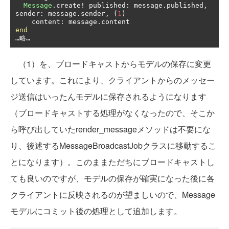
Message
.
create
!
 published
:
 message
.
published
,
sender
:
 message
.
sender
,
(
1
)
    content
:
 message
.
end
…略…
（1）を、ブロードキャストからモデルの保存に変更
しています。これにより、クライアントからのメッセー
ジ送信はいったんモデルに保存されるようになります
（ブロードキャストする処理がなくなったので、そこか
ら呼び出していたrender_messageメソッドは不要にな
り、後述するMessageBroadcastJobクラスに移動するこ
とになります）。このままただちにブロードキャストし
ても良いのですが、モデルの保存が確実になった後に各
クライアントに反映されるのが望ましいので、Message
モデルにコミット後の処理として追加します。