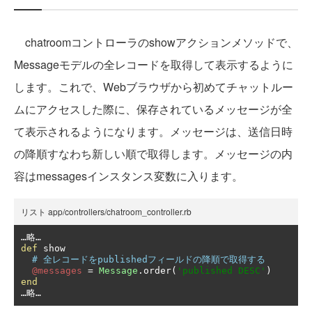
chatroomコントローラのshowアクションメソッドで、
Messageモデルの全レコードを取得して表示するように
します。これで、Webブラウザから初めてチャットルー
ムにアクセスした際に、保存されているメッセージが全
て表示されるようになります。メッセージは、送信日時
の降順すなわち新しい順で取得します。メッセージの内
容はmessagesインスタンス変数に入ります。
リスト app/controllers/chatroom_controller.rb
…略…
def
 show

# 全レコードをpublishedフィールドの降順で取得する
@messages
=
Message
.
order
(
'published DESC'
)
end
…略…