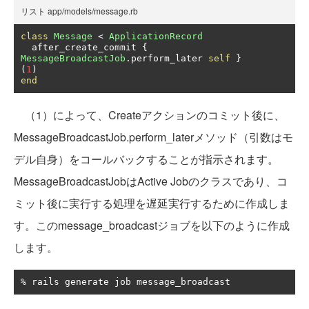
リスト app/models/message.rb
class
Message
<
ApplicationRecord
  after_create_commit 
{
MessageBroadcastJob
.
perform_later 
self
}
(
1
)
end
（1）によって、Createアクションのコミット後に、
MessageBroadcastJob.perform_laterメソッド（引数はモ
デル自身）をコールバックすることが指示されます。
MessageBroadcastJobはActive Jobのクラスであり、コ
ミット後に実行する処理を遅延実行するために作成しま
す。このmessage_broadcastジョブを以下のように作成
します。
%
 rails generate job message_broadcast