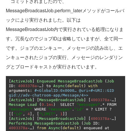
コミットされましたので、
MessageBroadcastJob.perform_laterメソッドがコールバ
ックにより実行されました。以下は
MessageBroadcastJob内で実行されている処理になりま
す。冗長なのでジョブIDは省略していますが、全て同一
です。ジョブのエンキュー、メッセージの読み出し、エ
ンキューされたジョブの実行、メッセージのレンダリン
グとブロードキャストが実行されています。
[
ActiveJob
]
Enqueued
MessageBroadcastJob
(
Job
ID
:
4003378a
-…)
 to 
Async
(
default
)
with
arguments
:
#<GlobalID:0x0000… @uri=#<URI::GID 
gid://adv-chatroom-app/Message/4>>
[
ActiveJob
]
[
MessageBroadcastJob
]
[
4003378a
-…]
Message
Load
(
0.1ms
)
  SELECT 
"messages"
.*
 FROM 
"messages"
 WHERE 
"messages"
.
"id"
=
?
 LIMIT 
?
[[
"id"
,
4
],
[
"LIMIT"
,
1
]]
[
ActiveJob
]
[
MessageBroadcastJob
]
[
4003378a
-…]
Performing
MessageBroadcastJob
(
Job
 ID
:
4003378a
-…)
from
Async
(
default
)
 enqueued at 