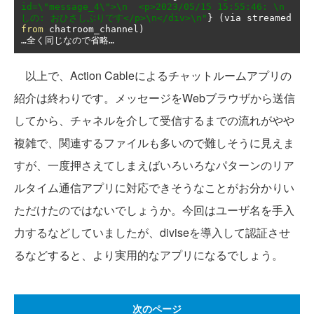
id=\"message_4\">\n  <p>2023/05/15 15:55:46: \n    
しの: おひさしぶりです</p>\n</div>\n"
}
(
via streamed 
from
 chatroom_channel
)
…全く同じなので省略…
以上で、Action Cableによるチャットルームアプリの
紹介は終わりです。メッセージをWebブラウザから送信
してから、チャネルを介して受信するまでの流れがやや
複雑で、関連するファイルも多いので難しそうに見えま
すが、一度押さえてしまえばいろいろなパターンのリア
ルタイム通信アプリに対応できそうなことがお分かりい
ただけたのではないでしょうか。今回はユーザ名を手入
力するなどしていましたが、diviseを導入して認証させ
るなどすると、より実用的なアプリになるでしょう。
次のページ