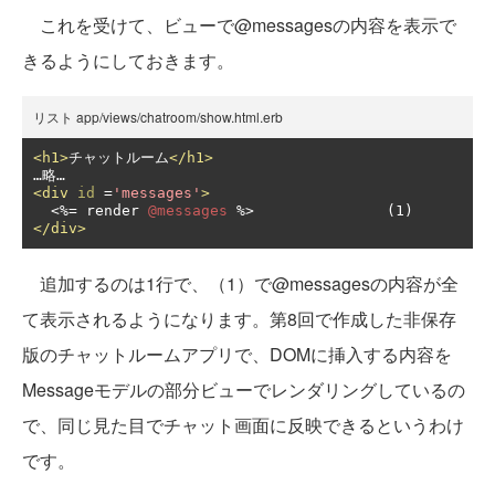
これを受けて、ビューで@messagesの内容を表示で
きるようにしておきます。
リスト app/views/chatroom/show.html.erb
<h1>
チャットルーム
</h1>
<div
id
=
'messages'
>
<%=
 render 
@messages
</div>
追加するのは1行で、（1）で@messagesの内容が全
て表示されるようになります。第8回で作成した非保存
版のチャットルームアプリで、DOMに挿入する内容を
Messageモデルの部分ビューでレンダリングしているの
で、同じ見た目でチャット画面に反映できるというわけ
です。