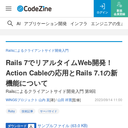
新規
ログイン
会員登録
AI
アプリケーション開発
インフラ
エンジニアの生き
Railsによるクライアントサイド開発入門
Rails 7でリアルタイムWeb開発！
Action Cableの応用とRails 7.1の新
機能について
Railsによるクライアントサイド開発入門 第9回
WINGSプロジェクト 山内 直
[著] /
山田 祥寛
[監修]
2023/09/14 11:00
Ruby
技術記事
サーバサイド
サンプルファイル (63.0 KB)
ダウンロード