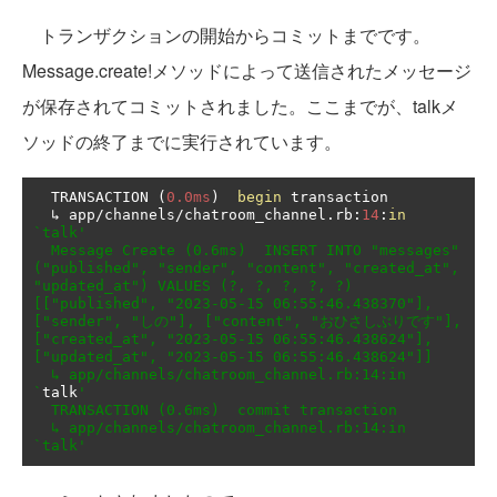
トランザクションの開始からコミットまでです。
Message.create!メソッドによって送信されたメッセージ
が保存されてコミットされました。ここまでが、talkメ
ソッドの終了までに実行されています。
  TRANSACTION 
(
0.0ms
)
begin
 transaction

↳
 app
/
channels
/
chatroom_channel
.
rb
:
14
:
in
`talk'

  Message Create (0.6ms)  INSERT INTO "messages" 
("published", "sender", "content", "created_at", 
"updated_at") VALUES (?, ?, ?, ?, ?)  
[["published", "2023-05-15 06:55:46.438370"], 
["sender", "しの"], ["content", "おひさしぶりです"], 
["created_at", "2023-05-15 06:55:46.438624"], 
["updated_at", "2023-05-15 06:55:46.438624"]]

  ↳ app/channels/chatroom_channel.rb:14:in 
`
talk
'

  TRANSACTION (0.6ms)  commit transaction

  ↳ app/channels/chatroom_channel.rb:14:in 
`talk'