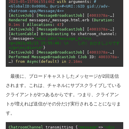
2023
-
05
-
15T06
:
55
:
46Z
with
 arguments
:
#
<GlobalID:0x0000… @uri=#<URI::GID gid://adv-
chatroom-app/Message/4>>
[
ActiveJob
]
[
MessageBroadcastJob
]
[
4003378a
-…]
Rendered
 messages
/
_message
.
html
.
erb 
(
Duration
:
0.1ms
|
Allocations
:
47
)
[
ActiveJob
]
[
MessageBroadcastJob
]
[
4003378a
-…]
[
ActionCable
]
Broadcasting
 to chatroom_channel
:
{:
message
=>
"<div id=\"message_4\">\n  
<p>2023/05/15 15:55:46: \n    しの: おひさしぶりです
</p>\n</div>\n"
}
[
ActiveJob
]
[
MessageBroadcastJob
]
[
4003378a
-…]
Performed
MessageBroadcastJob
(
Job
 ID
:
4003378a
-
…)
from
Async
(
default
)
in
2.16ms
最後に、ブロードキャストしたメッセージが2回送信
されます。これは、チャネルにサブスクライブしている
クライアントが2つあるからです。つまり、クライアン
トが増えれば送信がその分だけ実行されることになりま
す。
ChatroomChannel
 transmitting 
{
"message"
=>
"<div 