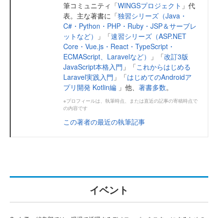
筆コミュニティ「
WINGSプロジェクト
」代
表。主な著書に「
独習シリーズ（Java・
C#・Python・PHP・Ruby・JSP＆サーブレ
ットなど）
」「
速習シリーズ（ASP.NET
Core・Vue.js・React・TypeScript・
ECMAScript、Laravelなど）
」「
改訂3版
JavaScript本格入門
」「
これからはじめる
Laravel実践入門
」「
はじめてのAndroidア
プリ開発 Kotlin編
」他、
著書多数
。
※プロフィールは、執筆時点、または直近の記事の寄稿時点で
の内容です
この著者の最近の執筆記事
イベント