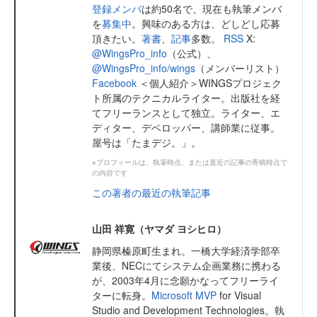
登録メンバ
は約50名で、現在も執筆メンバ
を
募集中
。興味のある方は、どしどし応募
頂きたい。
著書
、
記事
多数。
RSS
X:
@WingsPro_info
（公式）、
@WingsPro_info/wings
（メンバーリスト）
Facebook
＜個人紹介＞WINGSプロジェク
ト所属のテクニカルライター。出版社を経
てフリーランスとして独立。ライター、エ
ディター、デベロッパー、講師業に従事。
屋号は「たまデジ。」。
※プロフィールは、執筆時点、または直近の記事の寄稿時点で
の内容です
この著者の最近の執筆記事
山田 祥寛（ヤマダ ヨシヒロ）
静岡県榛原町生まれ。一橋大学経済学部卒
業後、NECにてシステム企画業務に携わる
が、2003年4月に念願かなってフリーライ
ターに転身。
Microsoft MVP
for Visual
Studio and Development Technologies。執