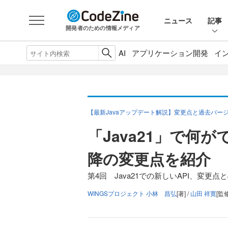
ニュース
記事
開発者のための情報メディア
AI
アプリケーション開発
イ
【最新Javaアップデート解説】変更点と過去バー
「Java21」で何が
降の変更点を紹介
第4回 Java21での新しいAPI、変更点と
WINGSプロジェクト 小林 昌弘
[著] /
山田 祥寛
[監修