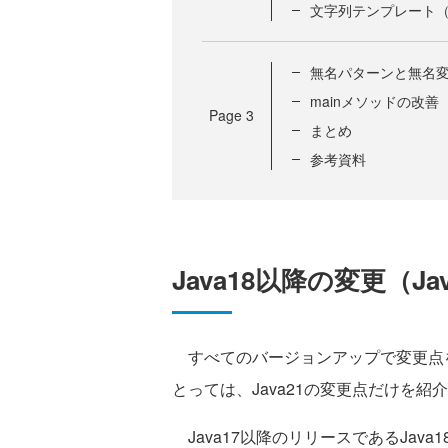
文字列テンプレート（JEP
無名パターンと無名変数（J
mainメソッドの改善（JE
Page
3
まとめ
参考資料
Java18以降の変更（Ja
すべてのバージョンアップで変更点
とっては、Java21の変更点だけを
Java17以降のリリースであるJava1