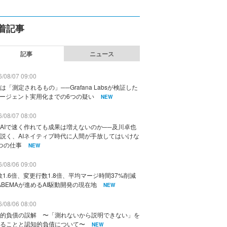
着記事
記事
ニュース
/08/07 09:00
は「測定されるもの」──Grafana Labsが検証した
エージェント実用化までの6つの疑い
NEW
/08/07 08:00
AIで速く作れても成果は増えないのか──及川卓也
説く、AIネイティブ時代に人間が手放してはいけな
つの仕事
NEW
/08/06 09:00
数1.6倍、変更行数1.8倍、平均マージ時間37%削減
ABEMAが進めるAI駆動開発の現在地
NEW
/08/06 08:00
的負債の誤解 〜「測れないから説明できない」を
ることと認知的負債について〜
NEW