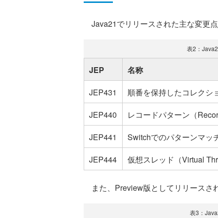
Java21でリリースされた主な変更
表2：Jav
JEP
名称
JEP431
順番を保持したコレクションイン
JEP440
レコードパターン（Record 
JEP441
Switchでのパターンマッチ（Pat
JEP444
仮想スレッド（Virtual Thr
また、Preview版としてリリースさ
表3：Ja