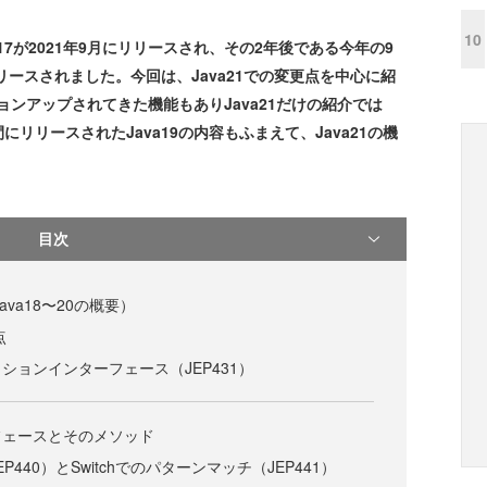
10
a17が2021年9月にリリースされ、その2年後である今年の9
リリースされました。今回は、Java21での変更点を中心に紹
ジョンアップされてきた機能もありJava21だけの紹介では
リリースされたJava19の内容もふまえて、Java21の機
目次
ava18〜20の概要）
点
ションインターフェース（JEP431）
フェースとそのメソッド
440）とSwitchでのパターンマッチ（JEP441）