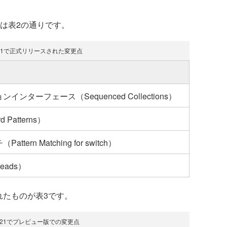
点は表2の通りです。
a21で正式リリースされた変更点
ターフェース（Sequenced Collections）
Patterns）
tern Matching for switch）
eads）
れたものが表3です。
va21でプレビュー版での変更点