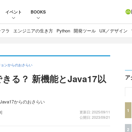
イベント
BOOKS
ンフラ
エンジニアの生き方
Python
開発ツール
UX／デザイン
ジョンからのおさらい
できる？ 新機能とJava17以
ア
Java17からのおさらい
1
]
更新日: 2025/09/11
公開日: 2023/09/21
2