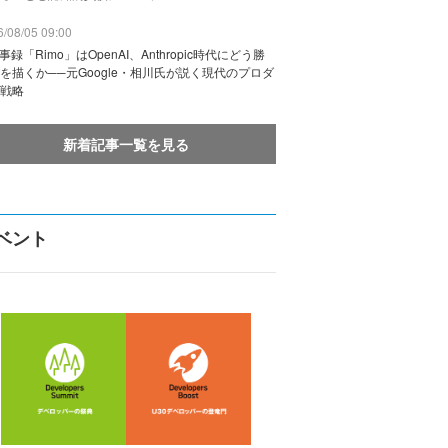
/08/05 09:00
議事録「Rimo」はOpenAI、Anthropic時代にどう勝
を描くか──元Google・相川氏が説く現代のプロダ
戦略
新着記事一覧を見る
ベント