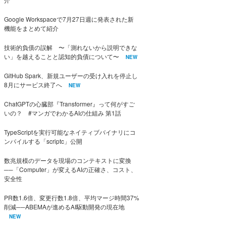
Google Workspaceで7月27日週に発表された新
機能をまとめて紹介
技術的負債の誤解 〜「測れないから説明できな
い」を越えることと認知的負債について〜
NEW
GitHub Spark、新規ユーザーの受け入れを停止し
8月にサービス終了へ
NEW
ChatGPTの心臓部『Transformer』って何がすご
いの？ #マンガでわかるAIの仕組み 第1話
TypeScriptを実行可能なネイティブバイナリにコ
ンパイルする「scriptc」公開
数兆規模のデータを現場のコンテキストに変換
──「Computer」が変えるAIの正確さ、コスト、
安全性
PR数1.6倍、変更行数1.8倍、平均マージ時間37%
削減──ABEMAが進めるAI駆動開発の現在地
NEW