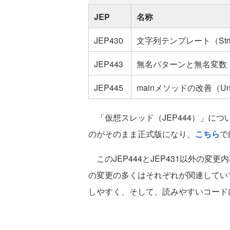
JEP
名称
JEP430
文字列テンプレート（String
JEP443
無名パターンと無名変数（Unnam
JEP445
mainメソッドの改善（Unnamed
「仮想スレッド（JEP444）」について
のがそのまま正式版になり、
こちら
で
このJEP444とJEP431以外の変更
の変更の多くはそれぞれが関連してい
しやすく、そして、読みやすいコード