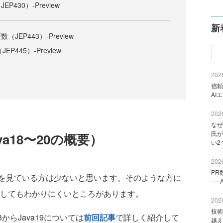
430）-Preview
新
EP443）-Preview
P445）-Preview
2026
信頼
AI
2026
なぜ
氏が
va18〜20の概要）
い2
2026
PR
を見ている方は少ないと思います。そのような方に
──
紹介してもわかりにくいところがあります。
2026
技術
8からJava19については
前回記事
で詳しく紹介して
越え