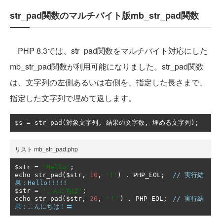
str_pad関数のマルチバイト版mb_str_pad関数
PHP 8.3では、str_pad関数をマルチバイト対応にした
mb_str_pad関数が利用可能になりました。str_pad関数
は、文字列の左側あるいは右側を、指定した長さまで、
指定した文字列で埋めて返します。
$s 
=
 str_pad
(対象文字列,
結果の文字数,
埋める文字列);
リスト mb_str_pad.php
$str 
=
'Hello'
;
echo str_pad
(
$str
,
10
,
'!'
)
.
 PHP_EOL
;
// 実行結
果：Hello!!!!!
$str 
=
'こんにちは'
;
echo str_pad
(
$str
,
20
,
'！'
)
.
 PHP_EOL
;
// 実行結
果：こんにちは！〓