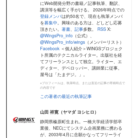
にWeb開発分野の書籍／記事執筆、翻訳、
講演等を幅広く手がける。 2026年時点での
登録メンバ
は約50名で、現在も執筆メンバ
を
募集中
。興味のある方は、どしどし応募
頂きたい。
著書
、
記事
多数。
RSS
X:
@WingsPro_info
（公式）、
@WingsPro_info/wings
（メンバーリスト）
Facebook
＜個人紹介＞WINGSプロジェク
ト所属のテクニカルライター。出版社を経
てフリーランスとして独立。ライター、エ
ディター、デベロッパー、講師業に従事。
屋号は「たまデジ。」。
※プロフィールは、執筆時点、または直近の記事の寄稿時点で
の内容です
この著者の最近の執筆記事
山田 祥寛（ヤマダ ヨシヒロ）
静岡県榛原町生まれ。一橋大学経済学部卒
業後、NECにてシステム企画業務に携わる
が、2003年4月に念願かなってフリーライ