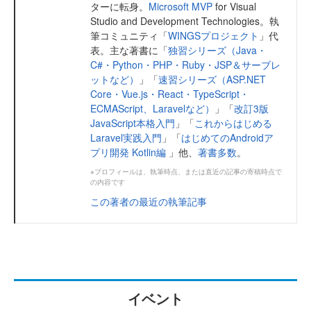
ターに転身。
Microsoft MVP
for Visual
Studio and Development Technologies。執
筆コミュニティ「
WINGSプロジェクト
」代
表。主な著書に「
独習シリーズ（Java・
C#・Python・PHP・Ruby・JSP＆サーブレ
ットなど）
」「
速習シリーズ（ASP.NET
Core・Vue.js・React・TypeScript・
ECMAScript、Laravelなど）
」「
改訂3版
JavaScript本格入門
」「
これからはじめる
Laravel実践入門
」「
はじめてのAndroidア
プリ開発 Kotlin編
」他、
著書多数
。
※プロフィールは、執筆時点、または直近の記事の寄稿時点で
の内容です
この著者の最近の執筆記事
イベント