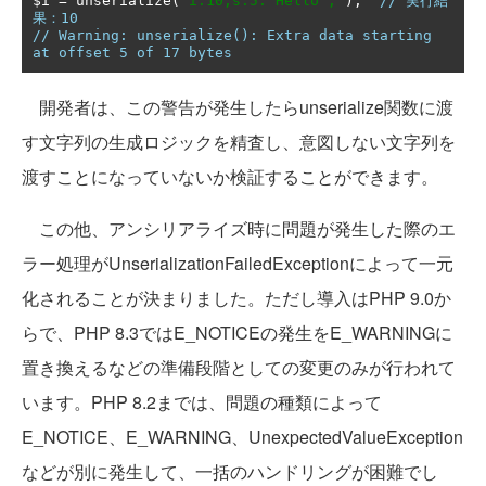
$i 
=
 unserialize
(
'i:10;s:5:"Hello";'
);
// 実行結
果：10
// Warning: unserialize(): Extra data starting 
at offset 5 of 17 bytes 
開発者は、この警告が発生したらunserialize関数に渡
す文字列の生成ロジックを精査し、意図しない文字列を
渡すことになっていないか検証することができます。
この他、アンシリアライズ時に問題が発生した際のエ
ラー処理がUnserializationFailedExceptionによって一元
化されることが決まりました。ただし導入はPHP 9.0か
らで、PHP 8.3ではE_NOTICEの発生をE_WARNINGに
置き換えるなどの準備段階としての変更のみが行われて
います。PHP 8.2までは、問題の種類によって
E_NOTICE、E_WARNING、UnexpectedValueException
などが別に発生して、一括のハンドリングが困難でし