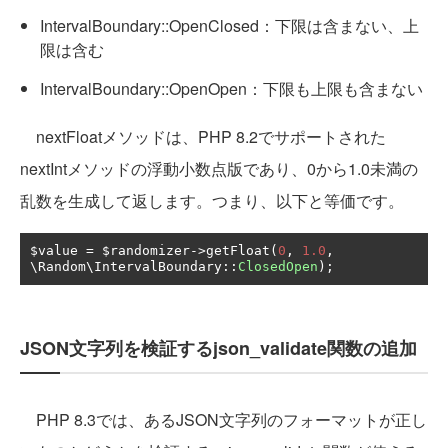
IntervalBoundary::OpenClosed：下限は含まない、上
限は含む
IntervalBoundary::OpenOpen：下限も上限も含まない
nextFloatメソッドは、PHP 8.2でサポートされた
nextIntメソッドの浮動小数点版であり、0から1.0未満の
乱数を生成して返します。つまり、以下と等価です。
$value 
=
 $randomizer
->
getFloat
(
0
,
1.0
,
\Random\IntervalBoundary
::
ClosedOpen
);
JSON文字列を検証するjson_validate関数の追加
PHP 8.3では、あるJSON文字列のフォーマットが正し