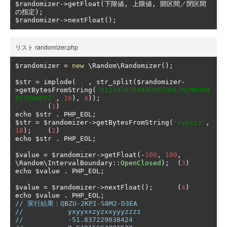
$randomizer
->
getFloat
(下限値,
上限値,
開区間／閉区間
の指定);
$randomizer
->
nextFloat
();
リスト randomizer.php
$randomizer 
=
new
 \Random\Randomizer
();
$str 
=
 implode
(
'-'
,
 str_split
(
$randomizer
-
>
getBytesFromString
(
'0123456789ABCDEFGHIJKLMNOPQ
RSTUVWXYZ'
,
16
),
4
));
(
1
)
echo $str 
.
 PHP_EOL
;
$str 
=
 $randomizer
->
getBytesFromString
(
'xyyzzz'
,
18
);
(
2
)
echo $str 
.
 PHP_EOL
;
$value 
=
 $randomizer
->
getFloat
(-
100
,
100
,
\Random\IntervalBoundary
::
OpenClosed
);
(
3
)
echo $value 
.
 PHP_EOL
;
$value 
=
 $randomizer
->
nextFloat
();
(
4
)
echo $value 
.
 PHP_EOL
;
// 実行結果：QBZU-2KPI-S8M2-D3EA
//           yxyyxxzyzxxyyyzzzz
//           -51.837229038424