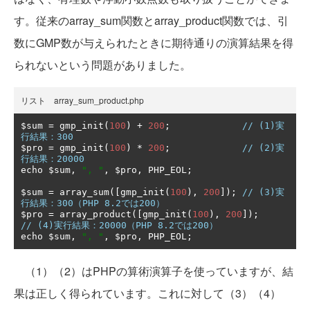
す。従来のarray_sum関数とarray_product関数では、引
数にGMP数が与えられたときに期待通りの演算結果を得
られないという問題がありました。
リスト array_sum_product.php
$sum 
=
 gmp_init
(
100
)
+
200
;
// (1)実
行結果：300
$pro 
=
 gmp_init
(
100
)
*
200
;
// (2)実
行結果：20000
echo $sum
,
", "
,
 $pro
,
 PHP_EOL
;
$sum 
=
 array_sum
([
gmp_init
(
100
),
200
]);
// (3)実
行結果：300（PHP 8.2では200）
$pro 
=
 array_product
([
gmp_init
(
100
),
200
]);
// (4)実行結果：20000（PHP 8.2では200）
echo $sum
,
", "
,
 $pro
,
 PHP_EOL
;
（1）（2）はPHPの算術演算子を使っていますが、結
果は正しく得られています。これに対して（3）（4）