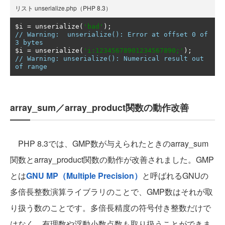
リスト unserialize.php（PHP 8.3）
$i 
=
 unserialize
(
'bad'
);
// Warning:  unserialize(): Error at offset 0 of 
3 bytes
$i 
=
 unserialize
(
'i:12345678901234567890;'
);
// Warning: unserialize(): Numerical result out 
of range
array_sum／array_product関数の動作改善
PHP 8.3では、GMP数が与えられたときのarray_sum
関数とarray_product関数の動作が改善されました。GMP
とは
GNU MP（Multiple Precision）
と呼ばれるGNUの
多倍長整数演算ライブラリのことで、GMP数はそれが取
り扱う数のことです。多倍長精度の符号付き整数だけで
はなく、有理数や浮動小数点数も取り扱うことができま