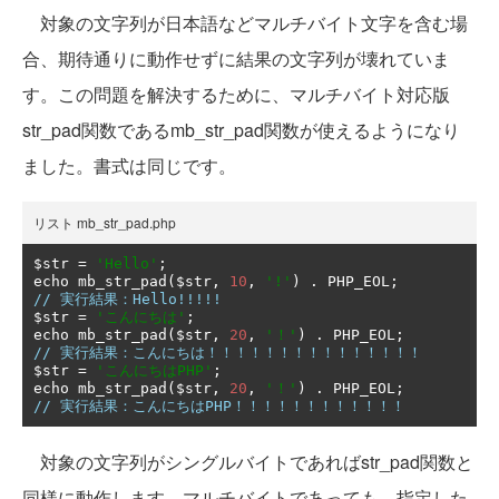
対象の文字列が日本語などマルチバイト文字を含む場
合、期待通りに動作せずに結果の文字列が壊れていま
す。この問題を解決するために、マルチバイト対応版
str_pad関数であるmb_str_pad関数が使えるようになり
ました。書式は同じです。
リスト mb_str_pad.php
$str 
=
'Hello'
;
echo mb_str_pad
(
$str
,
10
,
'!'
)
.
 PHP_EOL
;
// 実行結果：Hello!!!!!
$str 
=
'こんにちは'
;
echo mb_str_pad
(
$str
,
20
,
'！'
)
.
 PHP_EOL
;
// 実行結果：こんにちは！！！！！！！！！！！！！！！
$str 
=
'こんにちはPHP'
;
echo mb_str_pad
(
$str
,
20
,
'！'
)
.
 PHP_EOL
;
// 実行結果：こんにちはPHP！！！！！！！！！！！！
対象の文字列がシングルバイトであればstr_pad関数と
同様に動作します。マルチバイトであっても、指定した