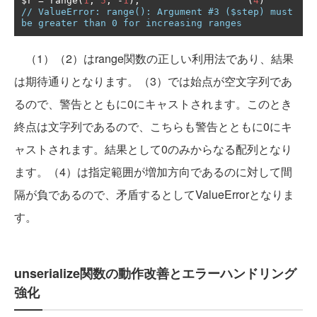
$r 
=
 range
(
1
,
5
,
-
1
);
(
4
)
// ValueError: range(): Argument #3 ($step) must 
be greater than 0 for increasing ranges
（1）（2）はrange関数の正しい利用法であり、結果
は期待通りとなります。（3）では始点が空文字列であ
るので、警告とともに0にキャストされます。このとき
終点は文字列であるので、こちらも警告とともに0にキ
ャストされます。結果として0のみからなる配列となり
ます。（4）は指定範囲が増加方向であるのに対して間
隔が負であるので、矛盾するとしてValueErrorとなりま
す。
unserialize関数の動作改善とエラーハンドリング
強化