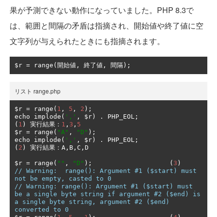
果が予測できない動作になっていました。PHP 8.3で
は、範囲と間隔の矛盾は指摘され、開始値や終了値に空
文字列が与えられたときにも指摘されます。
$r 
=
 range
(開始値,
終了値,
間隔);
リスト range.php
$r 
=
 range
(
1
,
5
,
2
);
echo implode
(
','
,
 $r
)
.
 PHP_EOL
;
(
1
)
実行結果：
1
,
3
,
5
$r 
=
 range
(
"A"
,
"D"
);
echo implode
(
','
,
 $r
)
.
 PHP_EOL
;
(
2
)
実行結果：
A
,
B
,
C
,
D

$r 
=
 range
(
""
,
"D"
);
(
3
)
// Warning:  range(): Argument #1 ($start) must 
not be empty, casted to 0
// Warning: range(): Argument #1 ($start) must 
be a single byte string if argument #2 ($end) is 
a single byte string, argument #2 ($end) 
converted to 0