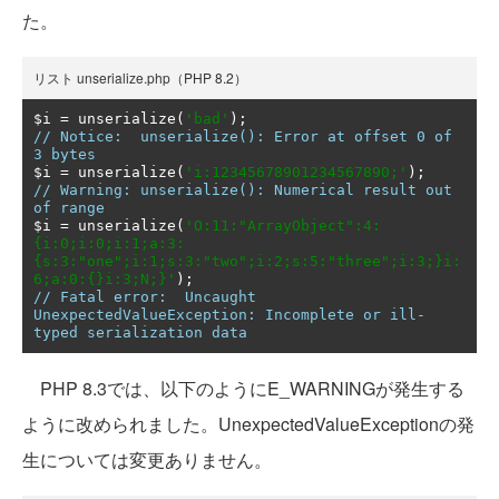
た。
リスト unserialize.php（PHP 8.2）
$i 
=
 unserialize
(
'bad'
);
// Notice:  unserialize(): Error at offset 0 of 
3 bytes
$i 
=
 unserialize
(
'i:12345678901234567890;'
);
// Warning: unserialize(): Numerical result out 
of range
$i 
=
 unserialize
(
'O:11:"ArrayObject":4:
{i:0;i:0;i:1;a:3:
{s:3:"one";i:1;s:3:"two";i:2;s:5:"three";i:3;}i:
6;a:0:{}i:3;N;}'
);
// Fatal error:  Uncaught 
UnexpectedValueException: Incomplete or ill-
typed serialization data
PHP 8.3では、以下のようにE_WARNINGが発生する
ように改められました。UnexpectedValueExceptionの発
生については変更ありません。