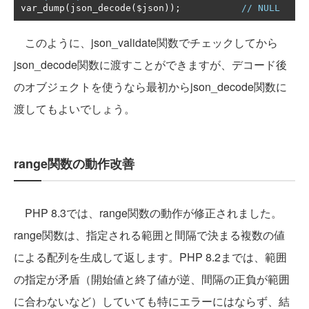
var_dump
(
json_decode
(
$json
));
// NULL
このように、json_validate関数でチェックしてから
json_decode関数に渡すことができますが、デコード後
のオブジェクトを使うなら最初からjson_decode関数に
渡してもよいでしょう。
range関数の動作改善
PHP 8.3では、range関数の動作が修正されました。
range関数は、指定される範囲と間隔で決まる複数の値
による配列を生成して返します。PHP 8.2までは、範囲
の指定が矛盾（開始値と終了値が逆、間隔の正負が範囲
に合わないなど）していても特にエラーにはならず、結