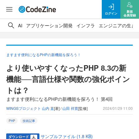
新規
ログイン
会員登録
AI
アプリケーション開発
インフラ
エンジニアの生き
ますます便利になるPHPの新機能を探ろう！
より使いやすくなったPHP 8.3の新
機能──言語仕様や関数の強化ポイン
トは？
ますます便利になるPHPの新機能を探ろう！ 第4回
WINGSプロジェクト 山内 直
[著] /
山田 祥寛
[監修]
2024/01/29 11:00
PHP
技術記事
サンプルファイル (1.8 KB)
ダウンロード