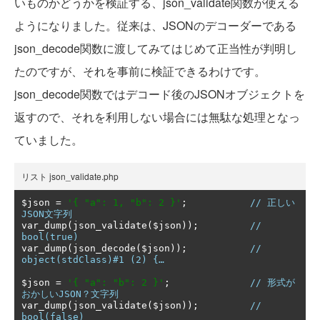
いものかどうかを検証する、json_validate関数が使える
ようになりました。従来は、JSONのデコーダーである
json_decode関数に渡してみてはじめて正当性が判明し
たのですが、それを事前に検証できるわけです。
json_decode関数ではデコード後のJSONオブジェクトを
返すので、それを利用しない場合には無駄な処理となっ
ていました。
リスト json_validate.php
$json 
=
'{ "a": 1, "b": 2 }'
;
// 正しい
JSON文字列
var_dump
(
json_validate
(
$json
));
// 
bool(true)
var_dump
(
json_decode
(
$json
));
// 
object(stdClass)#1 (2) {…
$json 
=
'{ "a": "b": 2 }'
;
// 形式が
おかしいJSON？文字列
var_dump
(
json_validate
(
$json
));
// 
bool(false)