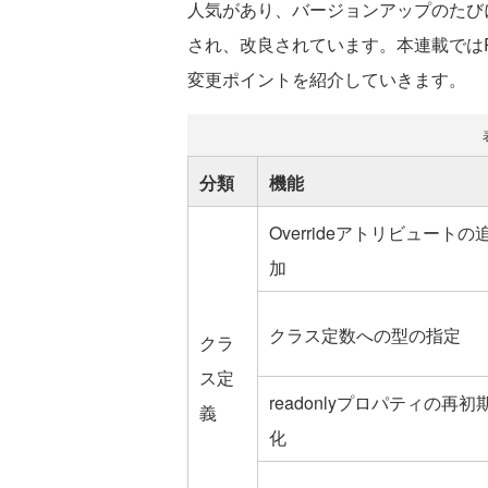
人気があり、バージョンアップのたび
され、改良されています。本連載では
変更ポイントを紹介していきます。
分類
機能
Overrideアトリビュートの
加
クラス定数への型の指定
クラ
ス定
readonlyプロパティの再初
義
化