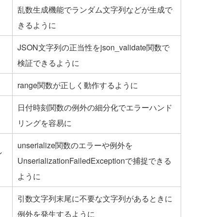
乱数生成機能でランダム文字列などが生成で
きるように
JSON文字列の正当性をjson_validate関数で
検証できるように
range関数が正しく動作するように
日付時刻関数の例外の細分化でエラーハンド
リングを容易に
unserialize関数のエラーや例外を
ン
UnserializationFailedExceptionで捕捉できる
ように
引数文字列末尾に不要な文字列があるときに
例外を発生するように