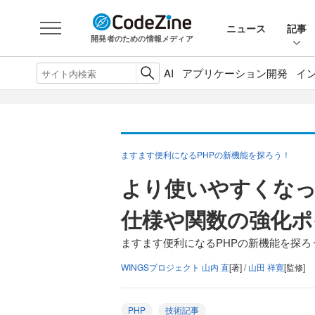
ニュース
記事
開発者のための情報メディア
AI
アプリケーション開発
イ
ますます便利になるPHPの新機能を探ろう！
より使いやすくなった
仕様や関数の強化ポ
ますます便利になるPHPの新機能を探ろう
WINGSプロジェクト 山内 直
[著] /
山田 祥寛
[監修]
PHP
技術記事