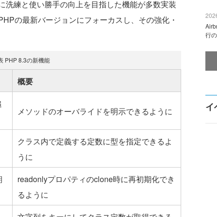
に洗練と使い勝手の向上を目指した機能が多数実装
2026
PHPの最新バージョンにフォーカスし、その強化・
Ai
行の
表 PHP 8.3の新機能
概要
追
イ
メソッドのオーバライドを明示できるように
クラス内で定義する定数に型を指定できるよ
うに
期
readonlyプロパティのclone時に再初期化でき
るように
文字列をキーにしてクラス定数が取得できる