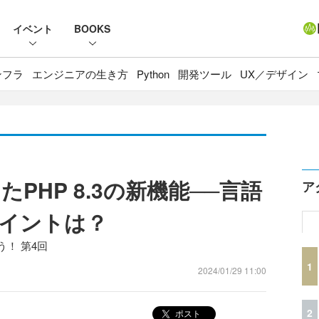
イベント
BOOKS
ンフラ
エンジニアの生き方
Python
開発ツール
UX／デザイン
PHP 8.3の新機能──言語
ア
イントは？
！ 第4回
1
2024/01/29 11:00
2
ポスト