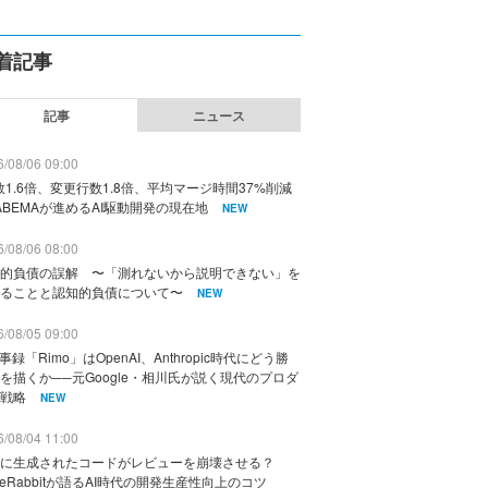
着記事
記事
ニュース
/08/06 09:00
数1.6倍、変更行数1.8倍、平均マージ時間37%削減
ABEMAが進めるAI駆動開発の現在地
NEW
/08/06 08:00
的負債の誤解 〜「測れないから説明できない」を
ることと認知的負債について〜
NEW
/08/05 09:00
議事録「Rimo」はOpenAI、Anthropic時代にどう勝
を描くか──元Google・相川氏が説く現代のプロダ
戦略
NEW
/08/04 11:00
に生成されたコードがレビューを崩壊させる？
deRabbitが語るAI時代の開発生産性向上のコツ