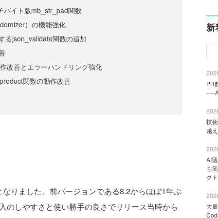
チバイト版mb_str_pad関数
omizer）の機能強化
新
json_validate関数の追加
善
関数の動作改善とエラーハンドリング強化
2026
ay_product関数の動作改善
PR
──
2026
技術
越え
2026
AI
ち筋
クト
となりました。前バージョンである8.2からほぼ1年ぶ
2026
導入のしやすさと使い勝手の良さでリリース当時から
大量
Co