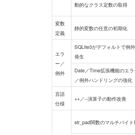
動的なクラス定数の取得
変数
静的変数の任意の初期化
定義
SQLite3がデフォルトで例
エラ
発生
ー／
Date／Time拡張機能のエ
例外
／例外ハンドリングの強化
言語
++／--演算子の動作改善
仕様
str_pad関数のマルチバイト