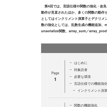
第4回では、言語仕様や関数の強化・改良ポ
動作が見直されたほか、多くの関数の動作
としてはインクリメント演算子とデクリメ
数の強化としては、乱数生成の機能追加、mb_str
unserialize関数、array_sum／arr
はじめに
対象読者
Page
必要な環境
1
言語仕様での機能強
インクリメント演算
関数の機能強化