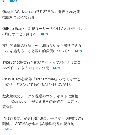
NEW
Google Workspaceで7月27日週に発表された新
機能をまとめて紹介
GitHub Spark、新規ユーザーの受け入れを停止し
8月にサービス終了へ
NEW
技術的負債の誤解 〜「測れないから説明できな
い」を越えることと認知的負債について〜
NEW
TypeScriptを実行可能なネイティブバイナリにコ
ンパイルする「scriptc」公開
NEW
ChatGPTの心臓部『Transformer』って何がすご
いの？ #マンガでわかるAIの仕組み 第1話
数兆規模のデータを現場のコンテキストに変換
──「Computer」が変えるAIの正確さ、コスト、
安全性
PR数1.6倍、変更行数1.8倍、平均マージ時間37%
削減──ABEMAが進めるAI駆動開発の現在地
NEW