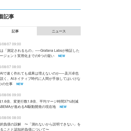
着記事
記事
ニュース
/08/07 09:00
は「測定されるもの」──Grafana Labsが検証した
エージェント実用化までの6つの疑い
NEW
/08/07 08:00
AIで速く作れても成果は増えないのか──及川卓也
説く、AIネイティブ時代に人間が手放してはいけな
つの仕事
NEW
/08/06 09:00
数1.6倍、変更行数1.8倍、平均マージ時間37%削減
ABEMAが進めるAI駆動開発の現在地
NEW
/08/06 08:00
的負債の誤解 〜「測れないから説明できない」を
ることと認知的負債について〜