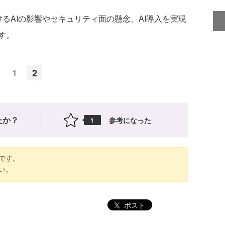
るAIの影響やセキュリティ面の懸念、AI導入を実現
す。
1
2
たか？
参考になった
1
です。
い。
ポスト