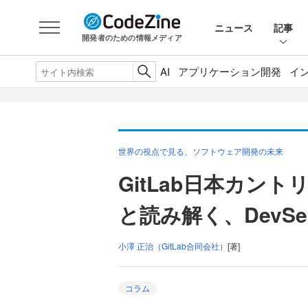
ニュース
記事
開発者のための情報メディア
AI
アプリケーション開発
イ
世界の視点で見る、ソフトウェア開発の未来
GitLab日本カン
と読み解く、DevSe
小澤 正治（GitLab合同会社）
[著]
コラム