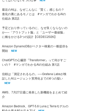
NEW
最近のAIは、なぜこんなに「賢く」感じるの？
進化の裏にあるモノとは #マンガでわかるAIの
仕組み 第2話
予定どおり作っているのに、なぜ良くならないの
か──「アウトプット脳」と「ユーザー価値脳」
に橋をかける3つの設計【CEDEC2026】
Amazon DynamoDBがベクター検索の一般提供を
開始
NEW
ChatGPTの心臓部『Transformer』って何がすご
いの？ #マンガでわかるAIの仕組み 第1話
信頼は「測定されるもの」──Grafana Labsが検
証したAIエージェント実用化までの6つの疑い
NEW
AWS、7月27日週に発表した新機能をまとめて紹
介
Amazon Bedrock、GPT-5.6 LunaとTerraモデルの
料金を最大80％引き下げ
NEW