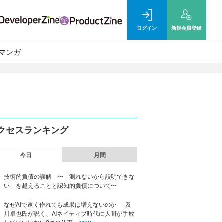
ログイン
新規
会員登録
マンガ
クセスランキング
今日
月間
技術的負債の誤解 〜「測れないから説明できな
い」を越えることと認知的負債について〜
なぜAIで速く作れても成果は増えないのか──及
川卓也氏が説く、AIネイティブ時代に人間が手放
してはいけない2つの仕事