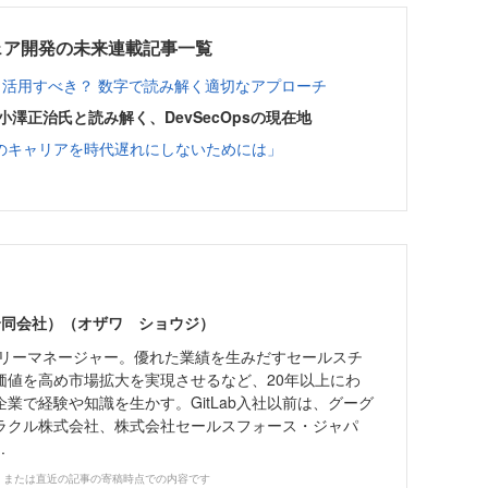
ェア開発の未来連載記事一覧
どう活用すべき？ 数字で読み解く適切なアプローチ
小澤正治氏と読み解く、DevSecOpsの現在地
してのキャリアを時代遅れにしないためには」
ab合同会社）（オザワ ショウジ）
ントリーマネージャー。優れた業績を生みだすセールスチ
価値を高め市場拡大を実現させるなど、20年以上にわ
業で経験や知識を生かす。GitLab入社以前は、グーグ
ラクル株式会社、株式会社セールスフォース・ジャパ
.
、または直近の記事の寄稿時点での内容です