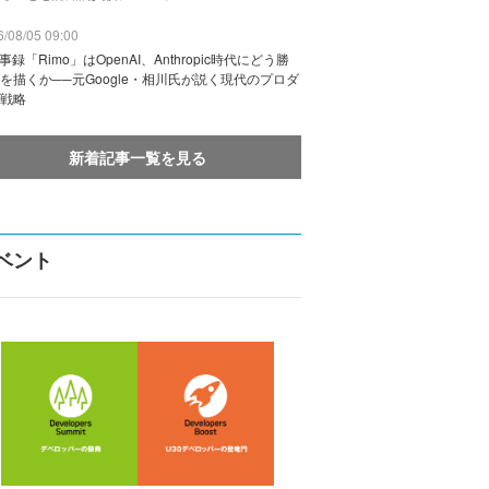
/08/05 09:00
議事録「Rimo」はOpenAI、Anthropic時代にどう勝
を描くか──元Google・相川氏が説く現代のプロダ
戦略
新着記事一覧を見る
ベント