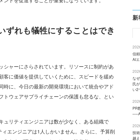
メントを促進することが重要になっています。
新
いずれも犠牲にすることはでき
2026
信頼
AI
ッシャーにさらされています。リソースに制約があ
2026
顧客に価値を提供していくために、スピードを緩め
なぜ
氏が
同時に、今日の最新の開発環境において統合やアド
い2
フトウェアサプライチェーンの保護も怠るな、とい
2026
PR
──
キュリティエンジニアは数が少なく、ある組織で
2026
ティエンジニアは1人しかいません。さらに、予算削
技術
越え