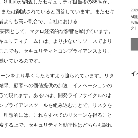
GitLabが調査したセキュリティ担当者の85％が、
2026
いか、または削減されていると回答しています。またセキ
AI
者よりも高い割合で、自社における
ち筋
クト
ル拡大の要因として、マクロ経済的な影響を挙げています。
キュリティチーム）は、より少ないリソースでより
ここでも、セキュリティとコンプライアンスより、
働いているのです。
イ
リターンをより早くもたらすよう迫られています。リタ
結果、顧客への価値提供の加速、イノベーションの
形で現れます。あるいは、開発ライフサイクルのよ
ンプライアンスツールを組み込むことで、リスクを
。理想的には、これらすべてのリターンを得ること
索する上で、セキュリティと効率性はどちらも譲れ