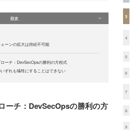
3
目次
4
チェーンの拡大は持続不可能
5
ーチ：DevSecOpsの勝利の方程式
のいずれも犠牲にすることはできない
6
7
ーチ：DevSecOpsの勝利の方
8
9