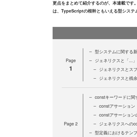
更点をまとめて紹介するのが、本連載です
は、TypeScriptの根幹ともいえる型シ
型システムに関する
Page
ジェネリクスと「...
1
ジェネリクスとス
ジェネリクスと残
constキーワードに
constアサーション
constアサーショ
Page
2
ジェネリクスへのco
型定義におけるテン