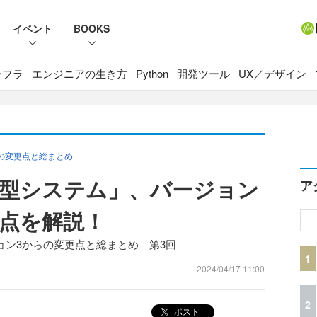
イベント
BOOKS
ンフラ
エンジニアの生き方
Python
開発ツール
UX／デザイン
からの変更点と総まとめ
根幹「型システム」、バージョン
ア
更点を解説！
ージョン3からの変更点と総まとめ 第3回
1
2024/04/17 11:00
2
ポスト