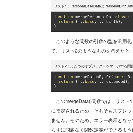
リスト1：PersonalBaseDataとPersonalBirt
function
 mergePersonalData
(
base
:
return
{...
base
,
...
birth
};
}
このような関数の引数の型を汎用化
て、リスト2のようなものを考えたと
リスト2：ふたつのオブジェクトをマージする関
function
 mergeData
<
B
,
 E
>(
base
:
 B
,
return
{...
base
,
...
extended
};
}
このmergeData()関数では、リスト1の
に指定されるため、そもそもスプレッ
ません。そのため、エラー表示となっ
らずに問題なく関数定義ができるよう