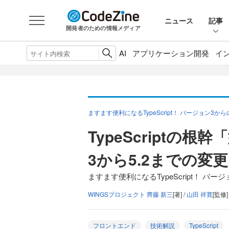
ニュース
記事
開発者のための情報メディア
AI
アプリケーション開発
イ
ますます便利になるTypeScript！ バージョン3
TypeScriptの
3から5.2までの変
ますます便利になるTypeScript！ バ
WINGSプロジェクト 齊藤 新三
[著] /
山田 祥寛
[監修]
フロントエンド
技術解説
TypeScript