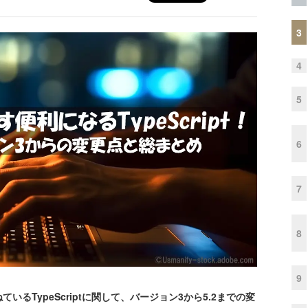
3
4
5
6
7
8
9
TypeScriptに関して、バージョン3から5.2までの変