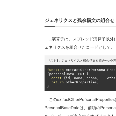
ジェネリクスと残余構文の組合せ
...演算子は、スプレッド演算子以
ェネリクスを組合せたコードとして、
リスト3：ジェネリクスと残余構文を組合せた関
function
 extractOtherPersonalProp
(
personalData
:
 PD
)
{
const
{
id
,
 name
,
 phone
,
...
othe
return
 otherProperties
;
}
このextractOtherPersonalPro
PersonalBaseDataは、前項のPers
各プロパティが存在するオブジェクトとします。よっ