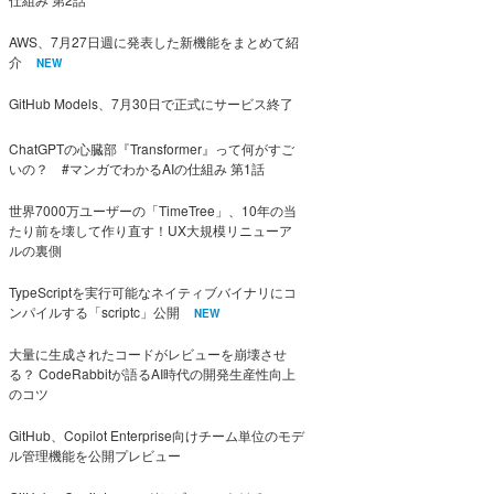
AWS、7月27日週に発表した新機能をまとめて紹
介
NEW
GitHub Models、7月30日で正式にサービス終了
ChatGPTの心臓部『Transformer』って何がすご
いの？ #マンガでわかるAIの仕組み 第1話
世界7000万ユーザーの「TimeTree」、10年の当
たり前を壊して作り直す！UX大規模リニューア
ルの裏側
TypeScriptを実行可能なネイティブバイナリにコ
ンパイルする「scriptc」公開
NEW
大量に生成されたコードがレビューを崩壊させ
る？ CodeRabbitが語るAI時代の開発生産性向上
のコツ
GitHub、Copilot Enterprise向けチーム単位のモデ
ル管理機能を公開プレビュー