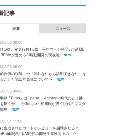
着記事
記事
ニュース
/08/06 09:00
数1.6倍、変更行数1.8倍、平均マージ時間37%削減
ABEMAが進めるAI駆動開発の現在地
NEW
/08/06 08:00
的負債の誤解 〜「測れないから説明できない」を
ることと認知的負債について〜
NEW
/08/05 09:00
議事録「Rimo」はOpenAI、Anthropic時代にどう勝
を描くか──元Google・相川氏が説く現代のプロダ
戦略
NEW
/08/04 11:00
に生成されたコードがレビューを崩壊させる？
deRabbitが語るAI時代の開発生産性向上のコツ