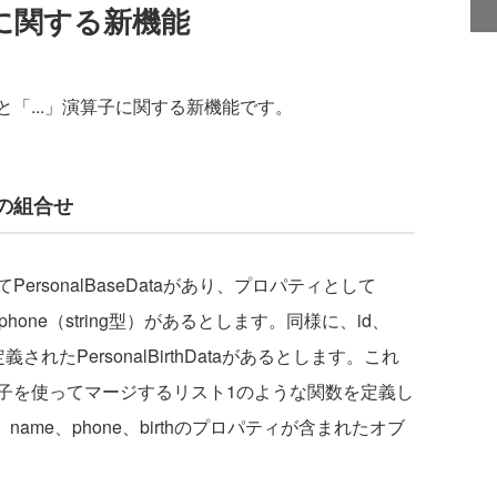
」に関する新機能
「...」演算子に関する新機能です。
の組合せ
sonalBaseDataがあり、プロパティとして
）、phone（string型）があるとします。同様に、id、
定義されたPersonalBirthDataがあるとします。これ
子を使ってマージするリスト1のような関数を定義し
ame、phone、birthのプロパティが含まれたオブ