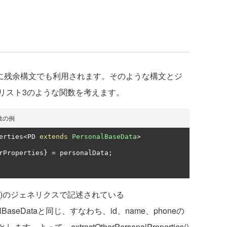
外に残余構文でも利用されます。そのような構文とジ
リスト3のような関数を考えます。
数の例
erties
<
PD 
extends
PersonalBaseData
>
rProperties
}
=
 personalData
;
perties()のジェネリクスで記述されている
onalBaseDataと同じ、すなわち、id、name、phoneの
て、extractOtherPersonalProperties()