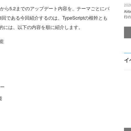
2026
ョン3から5.2までのアップデート内容を、テーマごとにバ
Ai
行の
である今回紹介するのは、TypeScriptの根幹とも
的には、以下の内容を順に紹介します。
能
イ
ー
能