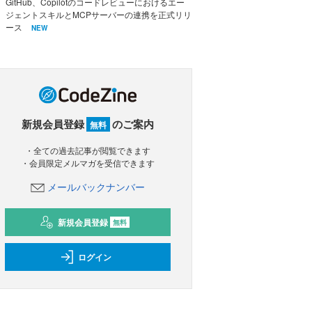
GitHub、Copilotのコードレビューにおけるエー
ジェントスキルとMCPサーバーの連携を正式リリ
ース
NEW
新規会員登録
のご案内
無料
・全ての過去記事が閲覧できます
・会員限定メルマガを受信できます
メールバックナンバー
新規会員登録
無料
ログイン