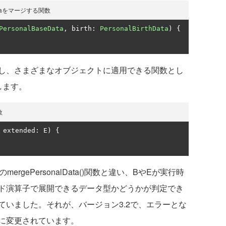
hDataをマージする関数
PersonalBaseData
,
 birth
:
PersonalBirthData
)
{
し、さまざまなオブジェクトに適用できる関数とし
します。
数
 extended
:
 E
)
{
mergePersonalData()関数と違い、BやEが実行時
ド演算子で展開できるデータ型かどうかが判定でき
ていました。それが、バージョン3.2で、エラーとな
に変更されています。