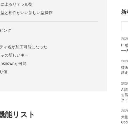
列によるリテラル型
新
列型と相性がいい新しい型操作
ッピング
2026
PR
ロパティ名が加工可能になった
──
チャの新しいキー
2026
nknownが可能
技術
戻り値
越え
2026
AI
ち筋
クト
2026
機能リスト
大量
Co