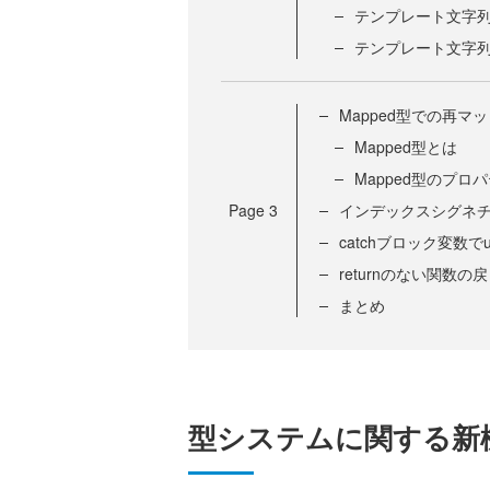
テンプレート文字
テンプレート文字
Mapped型での再マ
Mapped型とは
Mapped型のプ
Page
3
インデックスシグネ
catchブロック変数でu
returnのない関数の
まとめ
型システムに関する新