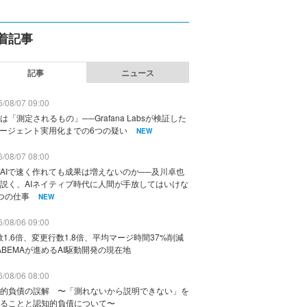
着記事
記事
ニュース
/08/07 09:00
は「測定されるもの」──Grafana Labsが検証した
エージェント実用化までの6つの疑い
NEW
/08/07 08:00
AIで速く作れても成果は増えないのか──及川卓也
説く、AIネイティブ時代に人間が手放してはいけな
つの仕事
NEW
/08/06 09:00
数1.6倍、変更行数1.8倍、平均マージ時間37%削減
ABEMAが進めるAI駆動開発の現在地
/08/06 08:00
的負債の誤解 〜「測れないから説明できない」を
ることと認知的負債について〜