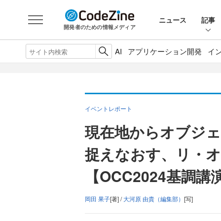
ニュース
記事
開発者のための情報メディア
AI
アプリケーション開発
イ
イベントレポート
現在地からオブジ
捉えなおす、リ・
【OCC2024基調
岡田 果子
[著] /
大河原 由貴（編集部）
[写]