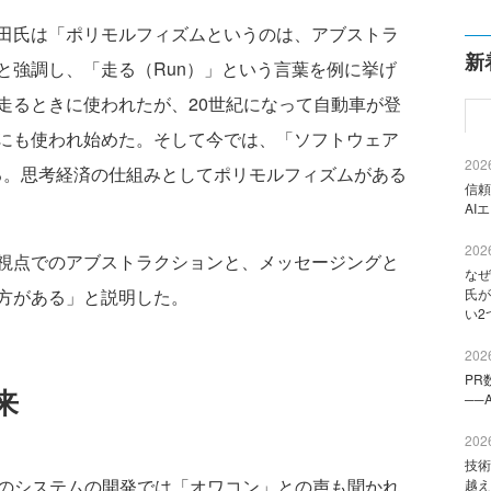
田氏は「ポリモルフィズムというのは、アブストラ
新
と強調し、「走る（Run）」という言葉を例に挙げ
走るときに使われたが、20世紀になって自動車が登
にも使われ始めた。そして今では、「ソフトウェア
2026
る。思考経済の仕組みとしてポリモルフィズムがある
信頼
AI
2026
視点でのアブストラクションと、メッセージングと
なぜ
方がある」と説明した。
氏が
い2
2026
PR
来
──
2026
技術
のシステムの開発では「オワコン」との声も聞かれ
越え