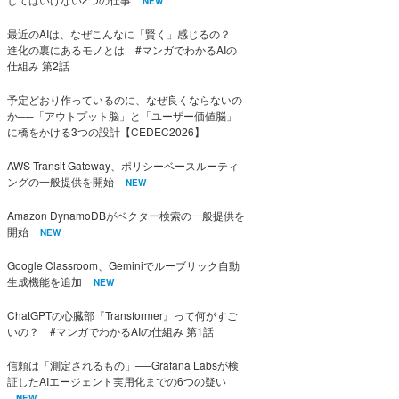
NEW
最近のAIは、なぜこんなに「賢く」感じるの？
進化の裏にあるモノとは #マンガでわかるAIの
仕組み 第2話
予定どおり作っているのに、なぜ良くならないの
か──「アウトプット脳」と「ユーザー価値脳」
に橋をかける3つの設計【CEDEC2026】
AWS Transit Gateway、ポリシーベースルーティ
ングの一般提供を開始
NEW
Amazon DynamoDBがベクター検索の一般提供を
開始
NEW
Google Classroom、Geminiでルーブリック自動
生成機能を追加
NEW
ChatGPTの心臓部『Transformer』って何がすご
いの？ #マンガでわかるAIの仕組み 第1話
信頼は「測定されるもの」──Grafana Labsが検
証したAIエージェント実用化までの6つの疑い
NEW