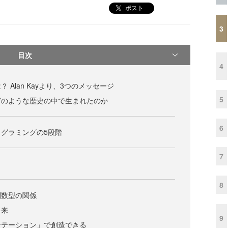
ポスト
3
目次
4
 Alan Kayより、3つのメッセージ
5
どのような歴史の中で生まれたのか
6
グラミングの5段階
7
8
関数型の関係
将来
9
ンテーション」で創造できる