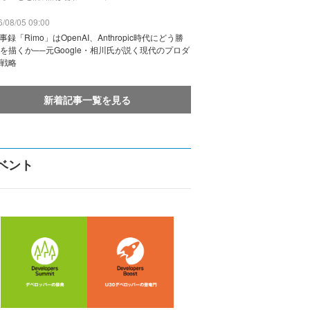
/08/05 09:00
議事録「Rimo」はOpenAI、Anthropic時代にどう勝
を描くか──元Google・相川氏が説く現代のプロダ
戦略
新着記事一覧を見る
ベント