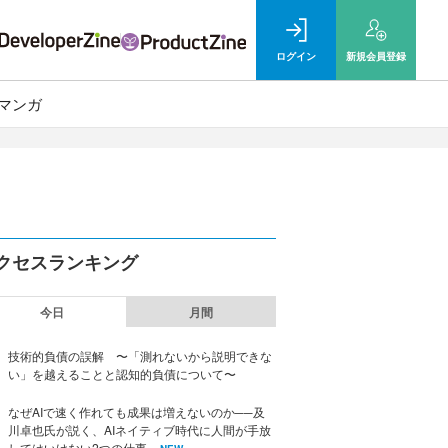
ログイン
新規
会員登録
マンガ
クセスランキング
今日
月間
技術的負債の誤解 〜「測れないから説明できな
い」を越えることと認知的負債について〜
なぜAIで速く作れても成果は増えないのか──及
川卓也氏が説く、AIネイティブ時代に人間が手放
してはいけない2つの仕事