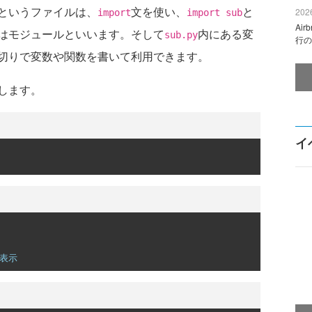
というファイルは、
文を使い、
と
2026
import
import sub
Ai
はモジュールといいます。そして
内にある変
sub.py
行の
切りで変数や関数を書いて利用できます。
します。
イ
と表示