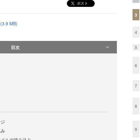
ポスト
3
.9 MB)
4
目次
5
6
7
8
ージ
9
込み
ァイルの読み込み