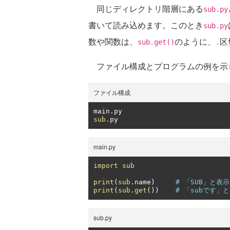
同じディレクトリ階層にある
sub.py
書いて読み込めます。このとき
sub.py
数や関数は、
のように、
区
sub.get()
.
ファイル構成とプログラムの例を示
ファイル構成
main
.
sub
.
py
main.py
import
sub
print
(
sub
.
name
)
# 「SUB」と表示
print
(
sub
.
get
())
# 「subです」
sub.py