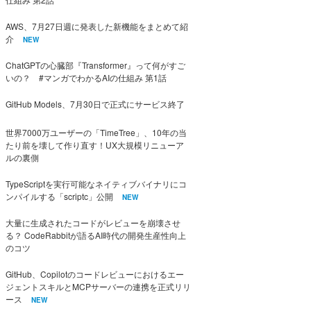
AWS、7月27日週に発表した新機能をまとめて紹
介
NEW
ChatGPTの心臓部『Transformer』って何がすご
いの？ #マンガでわかるAIの仕組み 第1話
GitHub Models、7月30日で正式にサービス終了
世界7000万ユーザーの「TimeTree」、10年の当
たり前を壊して作り直す！UX大規模リニューア
ルの裏側
TypeScriptを実行可能なネイティブバイナリにコ
ンパイルする「scriptc」公開
NEW
大量に生成されたコードがレビューを崩壊させ
る？ CodeRabbitが語るAI時代の開発生産性向上
のコツ
GitHub、Copilotのコードレビューにおけるエー
ジェントスキルとMCPサーバーの連携を正式リリ
ース
NEW