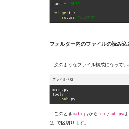
name 
=
"SUB"
def
get
():
return
"subです"
フォルダー内のファイルの読み込
次のようなファイル構成になってい
ファイル構成
main
.
py

tool
/
sub
.
py
このとき
から
は
main.py
tool/sub.py
は
で区切ります。
.