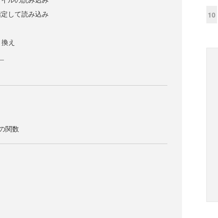
指定して読み込み
10
き換え
__
画の関数