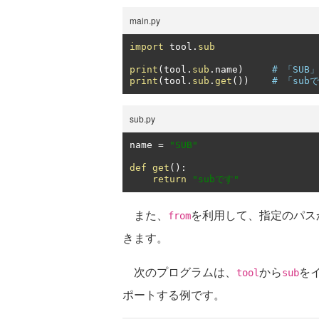
main.py
import
 tool
.
sub
print
(
tool
.
sub
.
name
)
# 「SUB
print
(
tool
.
sub
.
get
())
# 「sub
sub.py
name 
=
"SUB"
def
get
():
return
"subです"
また、
を利用して、指定のパス
from
きます。
次のプログラムは、
から
を
tool
sub
ポートする例です。