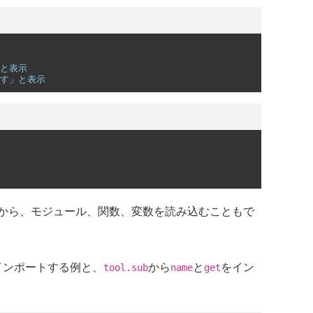
」と表示
です」と表示
から、モジュール、関数、変数を読み込むこともで
インポートする例と、
から
と
をイン
tool.sub
name
get