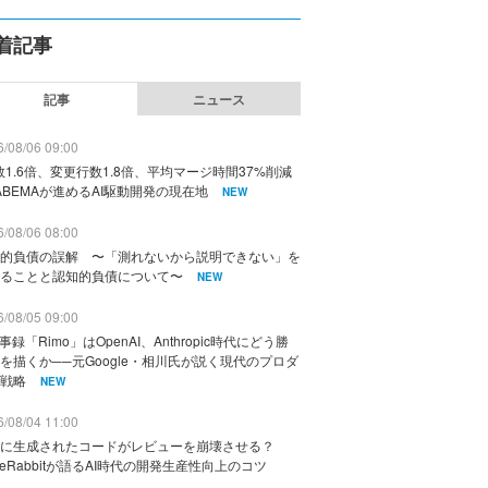
着記事
記事
ニュース
/08/06 09:00
数1.6倍、変更行数1.8倍、平均マージ時間37%削減
ABEMAが進めるAI駆動開発の現在地
NEW
/08/06 08:00
的負債の誤解 〜「測れないから説明できない」を
ることと認知的負債について〜
NEW
/08/05 09:00
議事録「Rimo」はOpenAI、Anthropic時代にどう勝
を描くか──元Google・相川氏が説く現代のプロダ
戦略
NEW
/08/04 11:00
に生成されたコードがレビューを崩壊させる？
deRabbitが語るAI時代の開発生産性向上のコツ