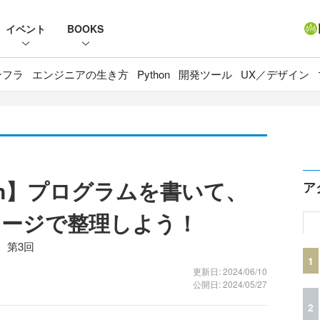
イベント
BOOKS
ンフラ
エンジニアの生き方
Python
開発ツール
UX／デザイン
on】プログラムを書いて、
ア
ケージで整理しよう！
 第3回
1
更新日: 2024/06/10
公開日: 2024/05/27
2