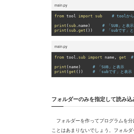
main.py
from
 tool 
import
sub
# toolか
print
(
sub
.
name
)
# 「SUB」と表示
print
(
sub
.
get
())
# 「subです」
main.py
from
 tool
.
sub
import
 name
,
get
#
print
(
name
)
# 「SUB」と表示
print
(
get
())
# 「subです」と表示
フォルダーのみを指定して読み込
フォルダーを作ってプログラムを分け
ことはあまりないでしょう。フォルダ