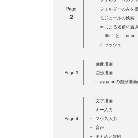
Page
フォルダーのみを
2
モジュールの検索
asによる名前の置
__file__と__name
キャッシュ
画像描画
Page
3
図形描画
pygameの図形描
文字描画
キー入力
Page
4
マウス入力
音声
まとめと次回