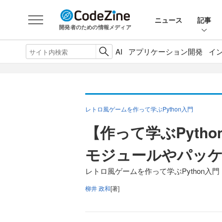
ニュース
記事
開発者のための情報メディア
AI
アプリケーション開発
イ
レトロ風ゲームを作って学ぶPython入門
【作って学ぶPyth
モジュールやパッ
レトロ風ゲームを作って学ぶPython入門
柳井 政和
[著]