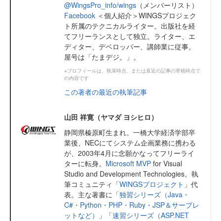
@WingsPro_info/wings
（メンバーリスト）
Facebook
＜個人紹介＞WINGSプロジェク
ト所属のテクニカルライター。出版社を経
てフリーランスとして独立。ライター、エ
ディター、デベロッパー、講師業に従事。
屋号は「たまデジ。」。
※プロフィールは、執筆時点、または直近の記事の寄稿時点で
の内容です
この著者の最近の執筆記事
山田 祥寛（ヤマダ ヨシヒロ）
静岡県榛原町生まれ。一橋大学経済学部卒
業後、NECにてシステム企画業務に携わる
が、2003年4月に念願かなってフリーライ
ターに転身。
Microsoft MVP
for Visual
Studio and Development Technologies。執
筆コミュニティ「
WINGSプロジェクト
」代
表。主な著書に「
独習シリーズ（Java・
C#・Python・PHP・Ruby・JSP＆サーブレ
ットなど）
」「
速習シリーズ（ASP.NET