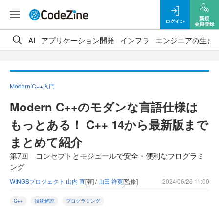
新規
ログイン
会員登録
AI
アプリケーション開発
インフラ
エンジニアの生き
Modern C++入門
Modern C++のモダンな言語仕様は
もっとある！ C++ 14から最新版まで
まとめて紹介
第7回 コンセプトとモジュールで安全・便利なプログラミ
ング
WINGSプロジェクト 山内 直
[著] /
山田 祥寛
[監修]
2024/06/26 11:00
C++
技術解説
プログラミング