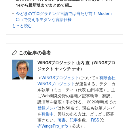
14から最新版までまとめて紹...
今どきのプログラミング言語では当たり前！ Modern
C++で使えるモダンな言語仕様
もっと読む
この記事の著者
WINGSプロジェクト 山内 直（WINGSプロ
ジェクト ヤマウチ ナオ）
＜
WINGSプロジェクト
について＞
有限会社
WINGSプロジェクト
が運営する、テクニカ
ル執筆コミュニティ（代表 山田祥寛）。主
にWeb開発分野の書籍／記事執筆、翻訳、
講演等を幅広く手がける。 2026年時点での
登録メンバ
は約50名で、現在も執筆メンバ
を
募集中
。興味のある方は、どしどし応募
頂きたい。
著書
、
記事
多数。
RSS
X:
@WingsPro_info
（公式）、