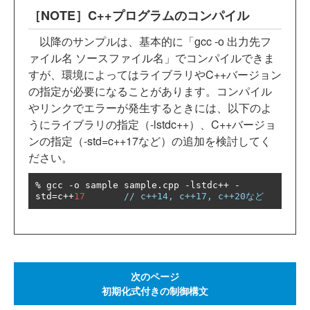
［NOTE］C++プログラムのコンパイル
以降のサンプルは、基本的に「gcc -o 出力先フ
ァイル名 ソースファイル名」でコンパイルできま
すが、環境によってはライブラリやC++バージョン
の指定が必要になることがあります。コンパイル
やリンクでエラーが発生するときには、以下のよ
うにライブラリの指定（-lstdc++）、C++バージョ
ンの指定（-std=c++17など）の追加を検討してく
ださい。
%
 gcc 
-
o sample sample
.
cpp 
-
lstdc
++
-
std
=
c
++
17
// c++14, c++17, c++20など
次のページ
初期化式付きの制御構文