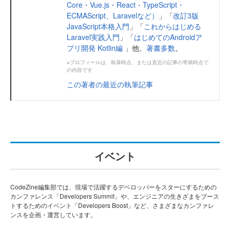
Core・Vue.js・React・TypeScript・
ECMAScript、Laravelなど）
」「
改訂3版
JavaScript本格入門
」「
これからはじめる
Laravel実践入門
」「
はじめてのAndroidア
プリ開発 Kotlin編
」他、
著書多数
。
※プロフィールは、執筆時点、または直近の記事の寄稿時点で
の内容です
この著者の最近の執筆記事
イベント
CodeZine編集部では、現場で活躍するデベロッパーをスターにするための
カンファレンス「Developers Summit」や、エンジニアの生きざまをブース
トするためのイベント「Developers Boost」など、さまざまなカンファレ
ンスを企画・運営しています。