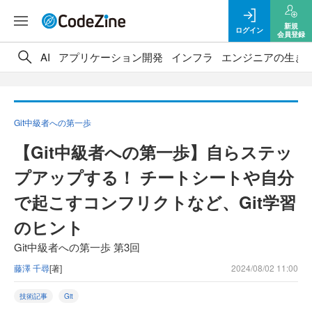
新規
ログイン
会員登録
AI
アプリケーション開発
インフラ
エンジニアの生き
Git中級者への第一歩
【Git中級者への第一歩】自らステッ
プアップする！ チートシートや自分
で起こすコンフリクトなど、Git学習
のヒント
Git中級者への第一歩 第3回
藤澤 千尋
[著]
2024/08/02 11:00
技術記事
Git