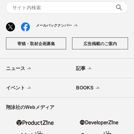
「CodeZine（コードジン）」は、株式会社翔泳社が運営す
る、開発者のための情報メディアです。テクノロジー入門
からAI活用、キャリアまで、ソフトウェア開発にかかわる
すべての人の学びと成長を支える最新情報と実践知をお届
けします。
メールバックナンバー
寄稿・取材企画募集
広告掲載のご案内
ニュース
記事