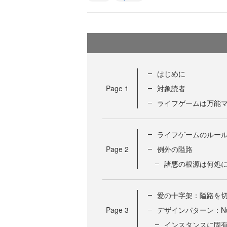
はじめに
Page
1
対象読者
ライフゲームは万能
ライフゲームのルー
Page
2
例外の隘路
諸悪の根源は何処
愛の十字架：隘路を
Page
3
デザインパターン：Null 
インスタンスに固