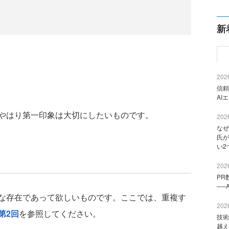
新
2026
信頼
AI
やはり第一印象は大切にしたいものです。
2026
なぜ
氏が
い2
2026
PR
──
な存在であって欲しいものです。ここでは、重複す
2026
第2回
を参照してください。
技術
越え