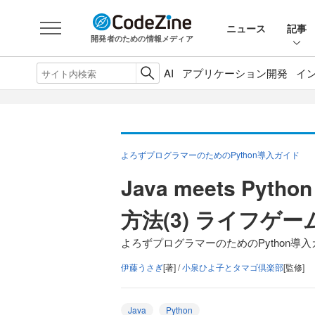
ニュース
記事
開発者のための情報メディア
AI
アプリケーション開発
イ
よろずプログラマーのためのPython導入ガイド
Java meets Pyt
方法(3) ライフゲー
よろずプログラマーのためのPython導入ガ
伊藤うさぎ
[著] /
小泉ひよ子とタマゴ倶楽部
[監修]
Java
Python