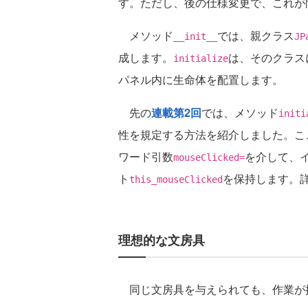
す。ただし、後の仕様変更で、これが
メソッド
では、親クラス
__init__
JP
成します。
は、そのクラス
initialize
パネル内に生命体を配置します。
先の
連載第2回
では、メソッド
initi
性を規定する方法を紹介しました。こ
ワード引数
を介して、
mouseClicked=
ト
を保持します。
this_mouseClicked
理想的な文房具
同じ文房具を与えられても、作業が