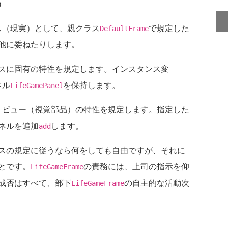
ス（現実）として、親クラス
で規定した
DefaultFrame
他に委ねたりします。
スに固有の特性を規定します。インスタンス変
ネル
を保持します。
LifeGamePanel
、ビュー（視覚部品）の特性を規定します。指定した
ネルを追加
します。
add
スの規定に従うなら何をしても自由ですが、それに
とです。
の責務には、上司の指示を仰
LifeGameFrame
成否はすべて、部下
の自主的な活動次
LifeGameFrame