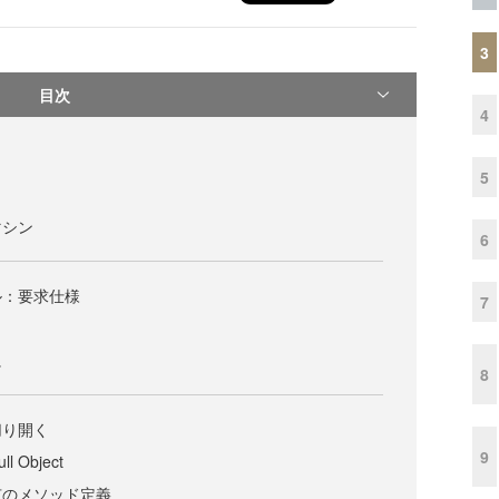
3
目次
4
5
マシン
6
ル：要求仕様
7
に
8
切り開く
9
Object
有のメソッド定義