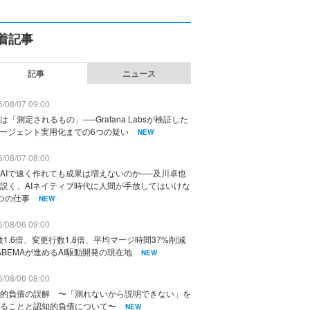
着記事
記事
ニュース
/08/07 09:00
は「測定されるもの」──Grafana Labsが検証した
エージェント実用化までの6つの疑い
NEW
/08/07 08:00
AIで速く作れても成果は増えないのか──及川卓也
説く、AIネイティブ時代に人間が手放してはいけな
つの仕事
NEW
/08/06 09:00
数1.6倍、変更行数1.8倍、平均マージ時間37%削減
ABEMAが進めるAI駆動開発の現在地
NEW
/08/06 08:00
的負債の誤解 〜「測れないから説明できない」を
ることと認知的負債について〜
NEW