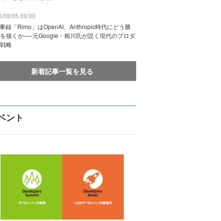
/08/05 09:00
議事録「Rimo」はOpenAI、Anthropic時代にどう勝
を描くか──元Google・相川氏が説く現代のプロダ
戦略
新着記事一覧を見る
ベント