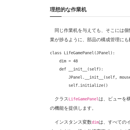
理想的な作業机
同じ作業机を与えても、そこには個
業が捗るように、部品の構成管理にも
class LifeGamePanel(JPanel):

    dim = 48

    def __init__(self):

        JPanel.__init__(self, mouseClicked=self.this_mouseClicked)

クラス
は、ビューを
LifeGamePanel
の機能を提供します。
インスタンス変数
は、すべての
dim