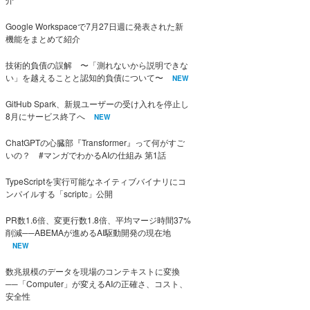
Google Workspaceで7月27日週に発表された新
機能をまとめて紹介
技術的負債の誤解 〜「測れないから説明できな
い」を越えることと認知的負債について〜
NEW
GitHub Spark、新規ユーザーの受け入れを停止し
8月にサービス終了へ
NEW
ChatGPTの心臓部『Transformer』って何がすご
いの？ #マンガでわかるAIの仕組み 第1話
TypeScriptを実行可能なネイティブバイナリにコ
ンパイルする「scriptc」公開
PR数1.6倍、変更行数1.8倍、平均マージ時間37%
削減──ABEMAが進めるAI駆動開発の現在地
NEW
数兆規模のデータを現場のコンテキストに変換
──「Computer」が変えるAIの正確さ、コスト、
安全性