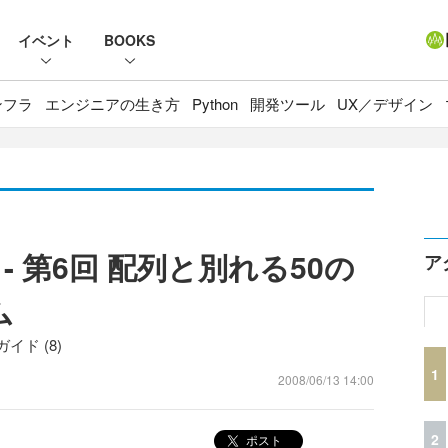
イベント
BOOKS
ンフラ
エンジニアの生き方
Python
開発ツール
UX／デザイン
hon - 第6回 配列と別れる50の
ア
ム
イド (8)
1
2008/06/13 14:00
2
ポスト