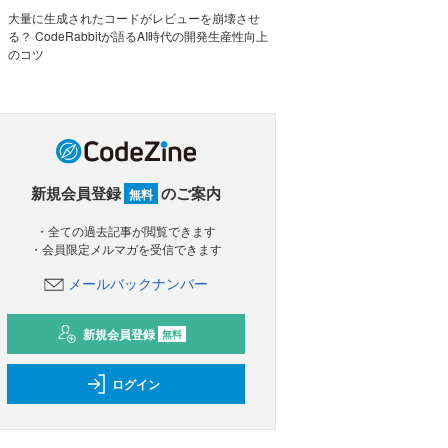
大量に生成されたコードがレビューを崩壊させ
る？ CodeRabbitが語るAI時代の開発生産性向上
のコツ
新規会員登録
のご案内
無料
・全ての過去記事が閲覧できます
・会員限定メルマガを受信できます
メールバックナンバー
新規会員登録
無料
ログイン