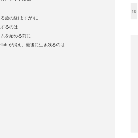
10
る旅の縁(よすが)に
生するのは
ームを始める前に
witch が消え、最後に生き残るのは