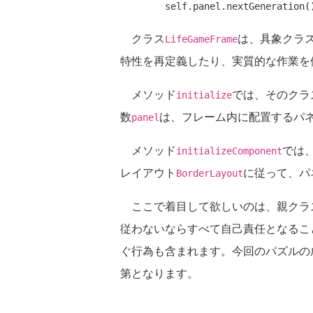
クラス
は、具象クラ
LifeGameFrame
特性を再定義したり、実質的な作業を
メソッド
では、そのクラ
initialize
数
は、フレーム内に配置するパ
panel
メソッド
では
initializeComponent
レイアウト
に従って、パ
BorderLayout
ここで着目して欲しいのは、親クラ
従わないならすべて自己責任となるこ
ぐ行為も含まれます。今回のパズルの
第となります。