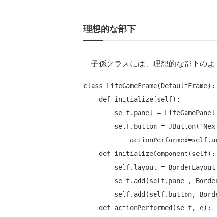
理想的な部下
子孫クラスには、理想的な部下のよ
class LifeGameFrame(DefaultFrame):

    def initialize(self):

        self.panel = LifeGamePanel()

        self.button = JButton("Next Generation",

            actionPerformed=self.actionPerformed)

    def initializeComponent(self):

        self.layout = BorderLayout()

        self.add(self.panel, BorderLayout.CENTER)

        self.add(self.button, BorderLayout.SOUTH)

    def actionPerformed(self, e):
