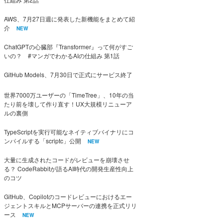
AWS、7月27日週に発表した新機能をまとめて紹
介
NEW
ChatGPTの心臓部『Transformer』って何がすご
いの？ #マンガでわかるAIの仕組み 第1話
GitHub Models、7月30日で正式にサービス終了
世界7000万ユーザーの「TimeTree」、10年の当
たり前を壊して作り直す！UX大規模リニューア
ルの裏側
TypeScriptを実行可能なネイティブバイナリにコ
ンパイルする「scriptc」公開
NEW
大量に生成されたコードがレビューを崩壊させ
る？ CodeRabbitが語るAI時代の開発生産性向上
のコツ
GitHub、Copilotのコードレビューにおけるエー
ジェントスキルとMCPサーバーの連携を正式リリ
ース
NEW