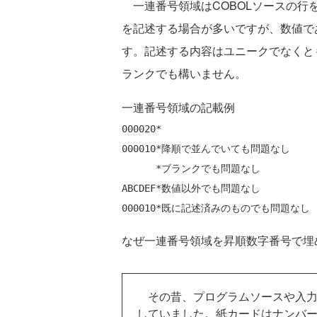
一連番号領域はCOBOLソースの行
を記述する場合が多いですが、数値で
す。記述する内容はユニークでなくと
ランクでも構いません。
一連番号領域の記載例
000020*

000010*降順で並んでいても問題なし

      *ブランクでも問題なし

ABCDEF*数値以外でも問題なし

なぜ一連番号領域を昇順数字番号で埋
その昔、プログラムソースや入力
していました。紙カードはナンバ