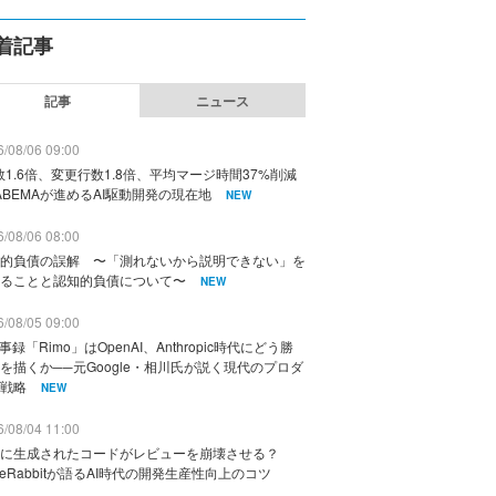
着記事
記事
ニュース
/08/06 09:00
数1.6倍、変更行数1.8倍、平均マージ時間37%削減
ABEMAが進めるAI駆動開発の現在地
NEW
/08/06 08:00
的負債の誤解 〜「測れないから説明できない」を
ることと認知的負債について〜
NEW
/08/05 09:00
議事録「Rimo」はOpenAI、Anthropic時代にどう勝
を描くか──元Google・相川氏が説く現代のプロダ
戦略
NEW
/08/04 11:00
に生成されたコードがレビューを崩壊させる？
deRabbitが語るAI時代の開発生産性向上のコツ