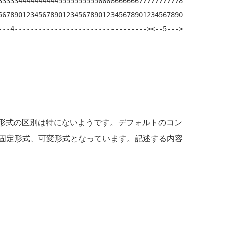
3333344444444445555555555666666666677777777778

5678901234567890123456789012345678901234567890

---4---------------------------------><--5--->

変形式の区別は特にないようです。デフォルトのコン
固定形式、可変形式となっています。記述する内容