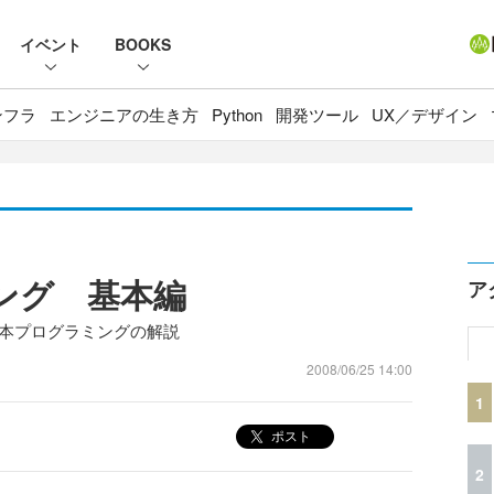
イベント
BOOKS
ンフラ
エンジニアの生き方
Python
開発ツール
UX／デザイン
ミング 基本編
ア
L基本プログラミングの解説
2008/06/25 14:00
1
ポスト
2