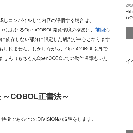
2026
Ai
行の
成しコンパイルして内容の評価する場合は、
nuxにおけるOpenCOBOL開発環境の構築は、
前回
の
Sに依存しない部分に限定した解説が中心となります
しれません。しかしながら、OpenCOBOL以外で
せん（もちろんOpenCOBOLでの動作保障もいた
イ
 ～COBOL正書法～
徴である4つのDIVISIONの説明をします。