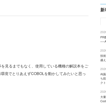
新
2026
PR
──
2026
技術
越え
記事を見るまでもなく、使用している機種の解説本をご
2026
x環境でとりあえずCOBOLを動かしてみたいと思っ
AI
ち筋
クト
2026
大量
Co