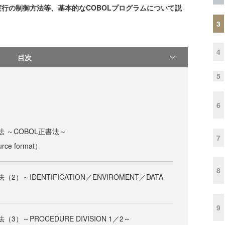
、実行の制御方法等、基本的なCOBOLプログラムについて説
3
4
目次
5
6
法 ～COBOL正書法～
7
ce format）
8
2）～IDENTIFICATION／ENVIROMENT／DATA
9
3）～PROCEDURE DIVISION 1／2～