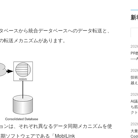
新
タベースから統合データベースへのデータ転送と、
の転送メカニズムがあります。
2026
PR
──
2026
技術
越え
2026
AI
ち筋
クト
2026
ョンは、それぞれ異なるデータ同期メカニズムを使
大量
の同期ソフトウェアである「MobiLink
Co