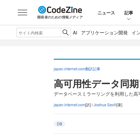
ニュース
記事
開発者のための情報メディア
AI
アプリケーション開発
イ
japan.internet.com翻訳記事
高可用性データ同期
データベースミラーリングを利用した高
japan.internet.com
[訳] /
Joshua Savill
[著]
DB