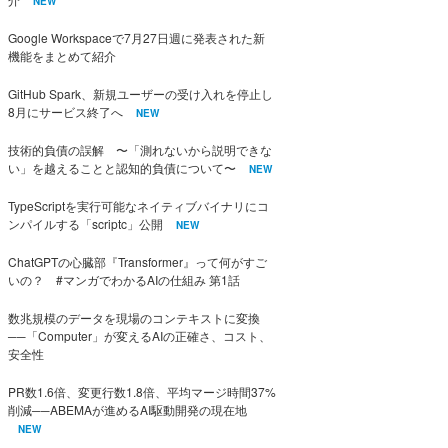
NEW
Google Workspaceで7月27日週に発表された新
機能をまとめて紹介
GitHub Spark、新規ユーザーの受け入れを停止し
8月にサービス終了へ
NEW
技術的負債の誤解 〜「測れないから説明できな
い」を越えることと認知的負債について〜
NEW
TypeScriptを実行可能なネイティブバイナリにコ
ンパイルする「scriptc」公開
NEW
ChatGPTの心臓部『Transformer』って何がすご
いの？ #マンガでわかるAIの仕組み 第1話
数兆規模のデータを現場のコンテキストに変換
──「Computer」が変えるAIの正確さ、コスト、
安全性
PR数1.6倍、変更行数1.8倍、平均マージ時間37%
削減──ABEMAが進めるAI駆動開発の現在地
NEW