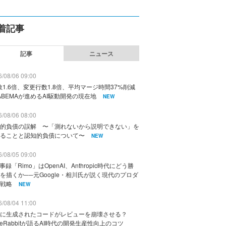
着記事
記事
ニュース
/08/06 09:00
数1.6倍、変更行数1.8倍、平均マージ時間37%削減
ABEMAが進めるAI駆動開発の現在地
NEW
/08/06 08:00
的負債の誤解 〜「測れないから説明できない」を
ることと認知的負債について〜
NEW
/08/05 09:00
議事録「Rimo」はOpenAI、Anthropic時代にどう勝
を描くか──元Google・相川氏が説く現代のプロダ
戦略
NEW
/08/04 11:00
に生成されたコードがレビューを崩壊させる？
deRabbitが語るAI時代の開発生産性向上のコツ