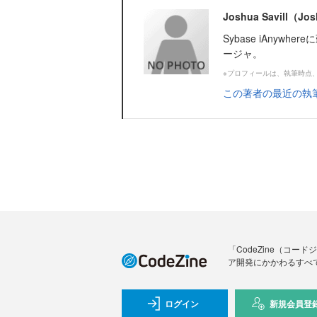
Joshua Savill（Jos
Sybase iAny
ージャ。
※プロフィールは、執筆時点
この著者の最近の執
「CodeZine（コ
ア開発にかかわるすべ
ログイン
新規会員登