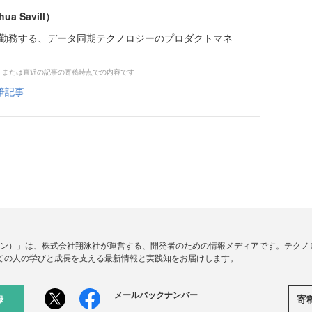
hua Savill）
whereに勤務する、データ同期テクノロジーのプロダクトマネ
、または直近の記事の寄稿時点での内容です
筆記事
ードジン）」は、株式会社翔泳社が運営する、開発者のための情報メディアです。テク
ての人の学びと成長を支える最新情報と実践知をお届けします。
メールバックナンバー
寄
録