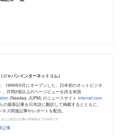
et.com（ジャパンインターネットコム）
、1999年9月にオープンした、日本初のネットビジネ
ト。月間2億以上のページビューを誇る米国
ation
(Nasdaq: JUPM) のニュースサイト
internet.com
らの最新記事を日本語に翻訳して掲載するとともに、
ジネス関連記事やレポートを配信。
、または直近の記事の寄稿時点での内容です
筆記事