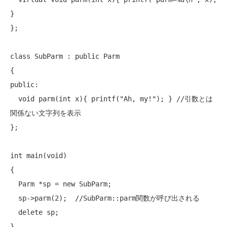
}

};

class
 SubParm : 
public
 Parm

public
:

void
 parm(
int
 x){ printf(
"Ah, my!"
); } 
//引数とは
関係ない文字列を表示
};

int
 main(
void
)

{

  Parm *sp = 
new
 SubParm;

  sp->parm(2);  
//SubParm::parm関数が呼び出される
delete
 sp;
