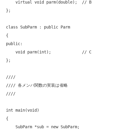
virtual
void
 parm(
double
);  
// B
};

class
 SubParm : 
public
 Parm

public
:

void
 parm(
int
);             
// C
};

////
//// 各メンバ関数の実装は省略
////
int
 main(
void
)

{

    SubParm *sub = 
new
 SubParm;
