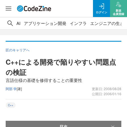
新規
ログイン
会員登録
AI
アプリケーション開発
インフラ
エンジニアの生き
匠のキャリアへ
C++による開発で陥りやすい問題点
の検証
言語仕様の基礎を修得することの重要性
阿部 学
[著]
更新日: 2008/08/28
公開日: 2006/01/16
C++
目次