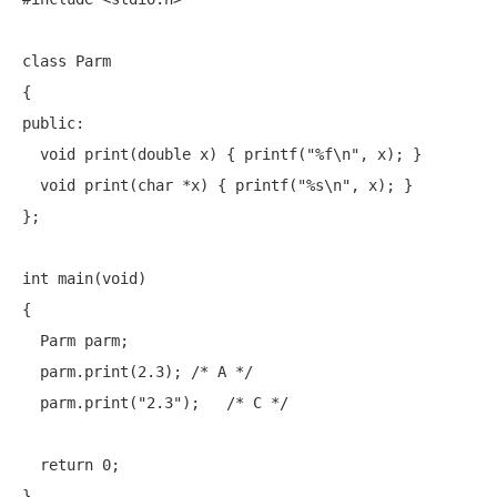
class
 Parm

public
:

void
 print(
double
 x) { printf(
"%f\n"
, x); }

void
 print(
char
 *x) { printf(
"%s\n"
, x); }

};

int
 main(
void
)

{

  Parm parm;

  parm.print(2.3); 
/* A */
  parm.print(
"2.3"
);   
/* C */
return
 0;
