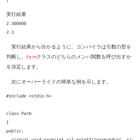
実行結果
2.300000

実行結果から分かるように、コンパイラは引数の型を
判断し、
クラスのどちらのメンバ関数を呼び出すか
Parm
を決定します。
次にオーバーライドの簡単な例を示します。
#include
 <stdio.h>

class
 Parm

public
:

virtual
void
 parm(
int
 x){ printf(
"parm=%d\n"
, x); 