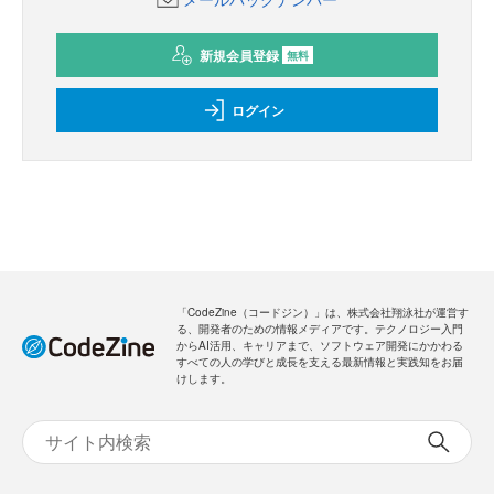
新規会員登録
無料
ログイン
「CodeZine（コードジン）」は、株式会社翔泳社が運営す
る、開発者のための情報メディアです。テクノロジー入門
からAI活用、キャリアまで、ソフトウェア開発にかかわる
すべての人の学びと成長を支える最新情報と実践知をお届
けします。