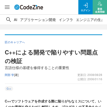
新規
ログイン
会員登録
AI
アプリケーション開発
インフラ
エンジニアの生き
匠のキャリアへ
C++による開発で陥りやすい問題点
の検証
言語仕様の基礎を修得することの重要性
阿部 学
[著]
更新日: 2008/08/28
公開日: 2006/01/16
C++
C++でソフトウェアを作成する際に陥りがちなミスについて、い
くつか実例を交えながら解説します。プログラムの不具合をなく