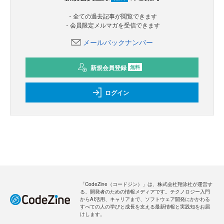
・全ての過去記事が閲覧できます
・会員限定メルマガを受信できます
メールバックナンバー
新規会員登録
無料
ログイン
「CodeZine（コードジン）」は、株式会社翔泳社が運営す
る、開発者のための情報メディアです。テクノロジー入門
からAI活用、キャリアまで、ソフトウェア開発にかかわる
すべての人の学びと成長を支える最新情報と実践知をお届
けします。