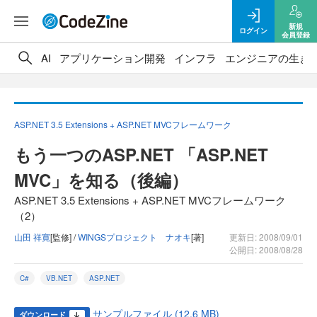
新規
ログイン
会員登録
AI
アプリケーション開発
インフラ
エンジニアの生き
ASP.NET 3.5 Extensions + ASP.NET MVCフレームワーク
もう一つのASP.NET 「ASP.NET
MVC」を知る（後編）
ASP.NET 3.5 Extensions + ASP.NET MVCフレームワーク
（2）
山田 祥寛
[監修] /
WINGSプロジェクト ナオキ
[著]
更新日: 2008/09/01
公開日: 2008/08/28
C#
VB.NET
ASP.NET
サンプルファイル (12.6 MB)
ダウンロード