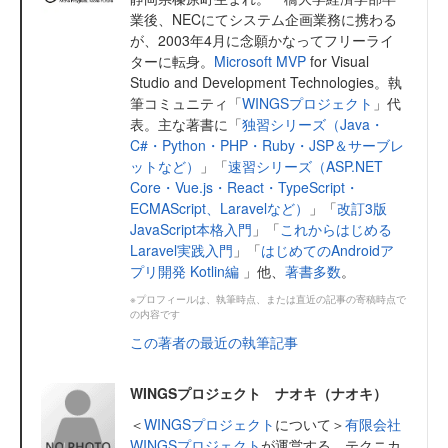
業後、NECにてシステム企画業務に携わる
が、2003年4月に念願かなってフリーライ
ターに転身。
Microsoft MVP
for Visual
Studio and Development Technologies。執
筆コミュニティ「
WINGSプロジェクト
」代
表。主な著書に「
独習シリーズ（Java・
C#・Python・PHP・Ruby・JSP＆サーブレ
ットなど）
」「
速習シリーズ（ASP.NET
Core・Vue.js・React・TypeScript・
ECMAScript、Laravelなど）
」「
改訂3版
JavaScript本格入門
」「
これからはじめる
Laravel実践入門
」「
はじめてのAndroidア
プリ開発 Kotlin編
」他、
著書多数
。
※プロフィールは、執筆時点、または直近の記事の寄稿時点で
の内容です
この著者の最近の執筆記事
WINGSプロジェクト ナオキ（ナオキ）
＜
WINGSプロジェクト
について＞
有限会社
WINGSプロジェクト
が運営する、テクニカ