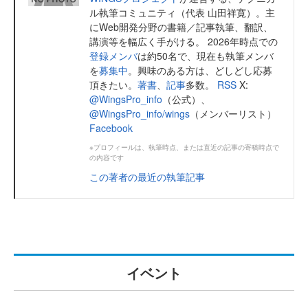
ル執筆コミュニティ（代表 山田祥寛）。主
にWeb開発分野の書籍／記事執筆、翻訳、
講演等を幅広く手がける。 2026年時点での
登録メンバ
は約50名で、現在も執筆メンバ
を
募集中
。興味のある方は、どしどし応募
頂きたい。
著書
、
記事
多数。
RSS
X:
@WingsPro_info
（公式）、
@WingsPro_info/wings
（メンバーリスト）
Facebook
※プロフィールは、執筆時点、または直近の記事の寄稿時点で
の内容です
この著者の最近の執筆記事
イベント