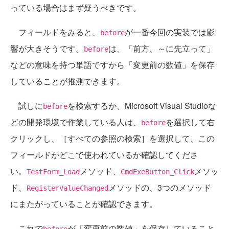
っている場合はまず疑うべきです。
フィールドをみると、
が一番今回の実装では影
before
響が大きそうです。
は、「前方、～に先立って」
before
などの意味を持つ単語ですから「変更前の数値」を保存
していることが推測できます。
試しに
を検索するか、Microsoft Visual Studioな
before
どの開発環境で作業している人は、
を選択して右
before
クリックし、［すべての参照の検索］を選択して、この
フィールドがどこで使われているか確認してくださ
い。
メソッド、
メソッ
TestForm_Load
CmdExeButton_Click
ド、
メソッドの、3つのメソッド
RegisterValueChanged
にまたがっていることが確認できます。
これで
が「変更前の数値」を保存していること