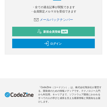
・全ての過去記事が閲覧できます
・会員限定メルマガを受信できます
メールバックナンバー
新規会員登録
無料
ログイン
「CodeZine（コードジン）」は、株式会社翔泳社が運営す
る、開発者のための情報メディアです。テクノロジー入門
からAI活用、キャリアまで、ソフトウェア開発にかかわる
すべての人の学びと成長を支える最新情報と実践知をお届
けします。