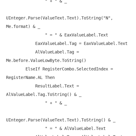
" + "
 & _

UInteger.Parse(ValueText.Text).ToString(
"N"
, 
Me.format) & _

" = "
 & EaxValueLabel.Text

            EaxValueLabel.Tag = EaxValueLabel.Text

            AlValueLabel.Tag = 
Me.before.ValueLowByte.ToString()

ElseIf
 RegisterCombo.SelectedIndex = 
RegisterName.AL Then

            ResultLabel.Text = 
AlValueLabel.Tag.ToString() & _

" + "
 & _

UInteger.Parse(ValueText.Text).ToString() & _

" = "
 & AlValueLabel.Text
