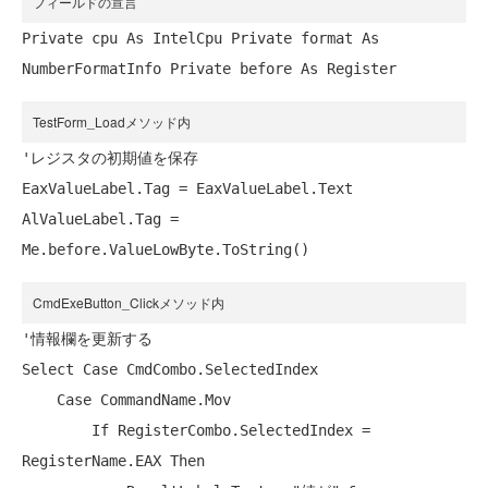
フィールドの宣言
Private
 cpu 
As
 IntelCpu 
Private
 format 
As
NumberFormatInfo 
Private
 before 
As
TestForm_Loadメソッド内
'レジスタの初期値を保存
EaxValueLabel.Tag = EaxValueLabel.Text

AlValueLabel.Tag = 
CmdExeButton_Clickメソッド内
'情報欄を更新する
Select
Case
 CmdCombo.SelectedIndex

Case
 CommandName.Mov

If
 RegisterCombo.SelectedIndex = 
RegisterName.EAX Then
