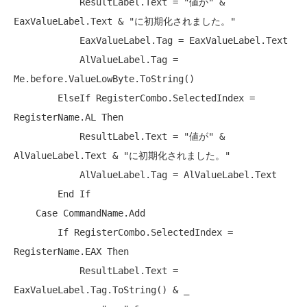
            ResultLabel.Text = 
"値が"
 & 
EaxValueLabel.Text & 
"に初期化されました。"
            EaxValueLabel.Tag = EaxValueLabel.Text

            AlValueLabel.Tag = 
Me.before.ValueLowByte.ToString()

ElseIf
 RegisterCombo.SelectedIndex = 
RegisterName.AL Then

            ResultLabel.Text = 
"値が"
 & 
AlValueLabel.Text & 
"に初期化されました。"
            AlValueLabel.Tag = AlValueLabel.Text

End
 If

Case
 CommandName.Add

If
 RegisterCombo.SelectedIndex = 
RegisterName.EAX Then

            ResultLabel.Text = 
EaxValueLabel.Tag.ToString() & _
