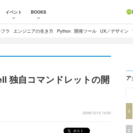
イベント
BOOKS
ンフラ
エンジニアの生き方
Python
開発ツール
UX／デザイン
rShell 独自コマンドレットの開
ア
1
2008/12/15 14:00
2
ポスト