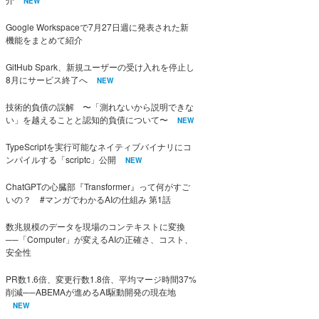
NEW
Google Workspaceで7月27日週に発表された新
機能をまとめて紹介
GitHub Spark、新規ユーザーの受け入れを停止し
8月にサービス終了へ
NEW
技術的負債の誤解 〜「測れないから説明できな
い」を越えることと認知的負債について〜
NEW
TypeScriptを実行可能なネイティブバイナリにコ
ンパイルする「scriptc」公開
NEW
ChatGPTの心臓部『Transformer』って何がすご
いの？ #マンガでわかるAIの仕組み 第1話
数兆規模のデータを現場のコンテキストに変換
──「Computer」が変えるAIの正確さ、コスト、
安全性
PR数1.6倍、変更行数1.8倍、平均マージ時間37%
削減──ABEMAが進めるAI駆動開発の現在地
NEW