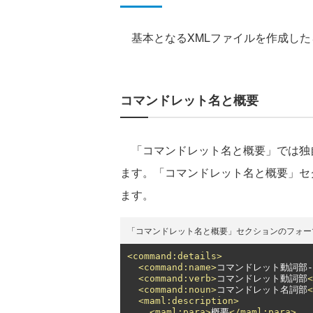
基本となるXMLファイルを作成した
コマンドレット名と概要
「コマンドレット名と概要」では独
ます。「コマンドレット名と概要」セ
ます。
「コマンドレット名と概要」セクションのフォー
<command:details>
<command:name>
コマンドレット動詞部
<command:verb>
コマンドレット動詞部
<
<command:noun>
コマンドレット名詞部
<
<maml:description>
<maml:para>
概要
</maml:para>