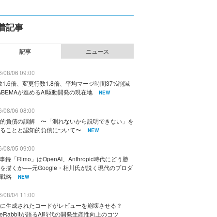
着記事
記事
ニュース
/08/06 09:00
数1.6倍、変更行数1.8倍、平均マージ時間37%削減
ABEMAが進めるAI駆動開発の現在地
NEW
/08/06 08:00
的負債の誤解 〜「測れないから説明できない」を
ることと認知的負債について〜
NEW
/08/05 09:00
議事録「Rimo」はOpenAI、Anthropic時代にどう勝
を描くか──元Google・相川氏が説く現代のプロダ
戦略
NEW
/08/04 11:00
に生成されたコードがレビューを崩壊させる？
deRabbitが語るAI時代の開発生産性向上のコツ