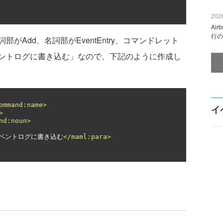
2026
Ai
行の
動詞部がAdd、名詞部がEventEntry、コマンドレット
ントログに書き込む」なので、下記のように作成し
ommand:name>
イ
>
nd:noun>
ベントログに書き込む
</maml:para>