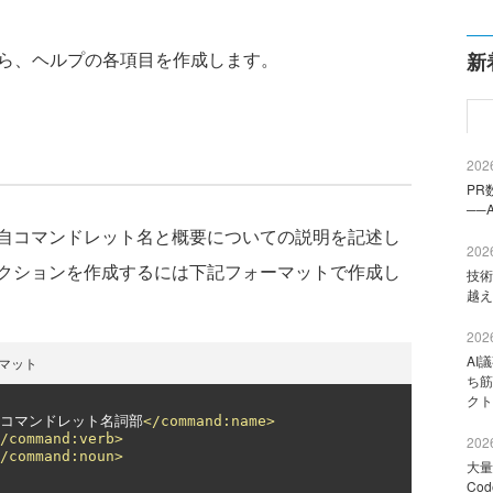
ら、ヘルプの各項目を作成します。
新
2026
PR
──
自コマンドレット名と概要についての説明を記述し
2026
クションを作成するには下記フォーマットで作成し
技術
越え
2026
AI
マット
ち筋
クト
-コマンドレット名詞部
</command:name>
/command:verb>
2026
/command:noun>
大量
Co