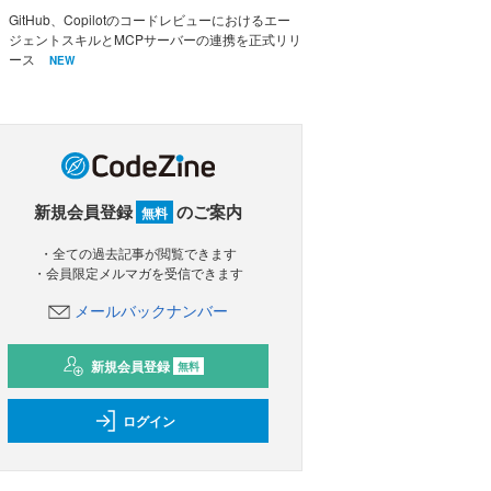
GitHub、Copilotのコードレビューにおけるエー
ジェントスキルとMCPサーバーの連携を正式リリ
ース
NEW
新規会員登録
のご案内
無料
・全ての過去記事が閲覧できます
・会員限定メルマガを受信できます
メールバックナンバー
新規会員登録
無料
ログイン