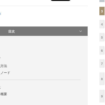
3
)
4
目次
5
6
プ
7
成方法
ドノード
8
成
と概要
9