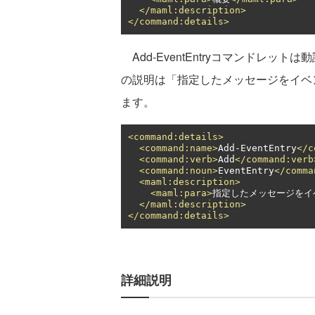
</maml:description>
</command:details>
Add-EventEntryコマンドレットは
の説明は「指定したメッセージをイベ
ます。
<command:details>
<command:name>
Add-EventEntry
</c
<command:verb>
Add
</command:verb
<command:noun>
EventEntry
</comma
<maml:description>
<maml:para>
指定したメッセージをイ
</maml:description>
</command:details>
詳細説明