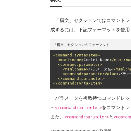
「構文」セクションではコマンドレ
成するには、下記フォーマットを使用
「構文」セクションのフォーマット
<command:syntaxItem>
<maml:name>
Cmdlet-Name
</maml:na
<command:parameter>
<maml:name>
パラメータ名
</maml:n
<command:parameterValue>
パラメ
</command:parameter>
</command:syntaxItem>
パラメータを複数持つコマンドレッ
～
をコマンドレ
</command:parameter>
また、
と
<command:parameter>
<comman
<command:parameter>の属性