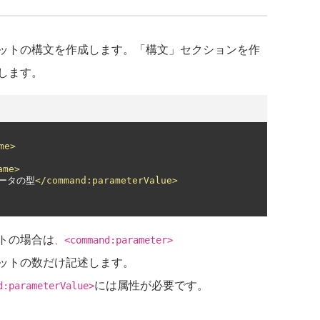
ットの構文を作成します。「構文」セクションを作
します。
me>
ame>
ータの型
</command:parameterValue>
トの場合は
、<command:parameter>
ットの数だけ記述します。
には属性が必要です。
d:parameterValue>