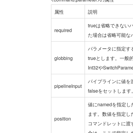
属性
説明
trueは省略できない
required
た場合は省略可能な
パラメータに指定す
globbing
trueとします。一般
Int32やSwitchPar
パイプラインに値を渡
pipelineInput
falseをセットします
値にnamedを指定
ます。数値を指定し
position
コマンドレットに渡
合は、ここで指定し