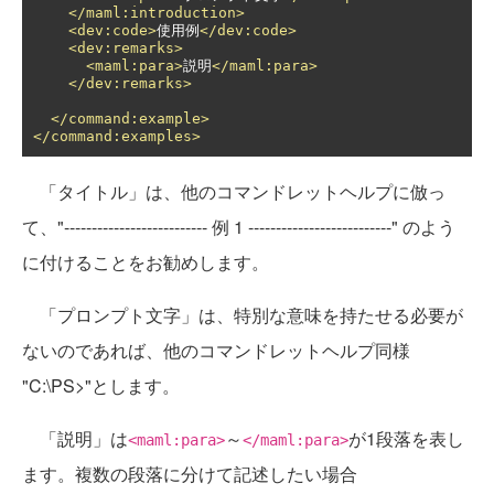
</maml:introduction>
<dev:code>
使用例
</dev:code>
<dev:remarks>
<maml:para>
説明
</maml:para>
</dev:remarks>
</command:example>
</command:examples>
「タイトル」は、他のコマンドレットヘルプに倣っ
て、"-------------------------- 例 1 --------------------------" のよう
に付けることをお勧めします。
「プロンプト文字」は、特別な意味を持たせる必要が
ないのであれば、他のコマンドレットヘルプ同様
"C:\PS>"とします。
「説明」は
～
が1段落を表し
<maml:para>
</maml:para>
ます。複数の段落に分けて記述したい場合