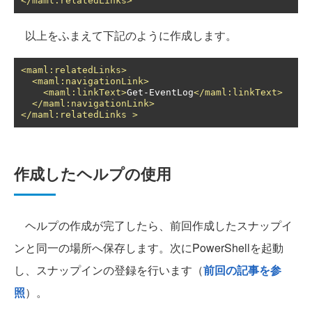
</maml:relatedLinks>
以上をふまえて下記のように作成します。
<maml:relatedLinks>
<maml:navigationLink>
<maml:linkText>
Get-EventLog
</maml:linkText>
</maml:navigationLink>
</maml:relatedLinks
>
作成したヘルプの使用
ヘルプの作成が完了したら、前回作成したスナップイ
ンと同一の場所へ保存します。次にPowerShellを起動
し、スナップインの登録を行います（
前回の記事を参
照
）。