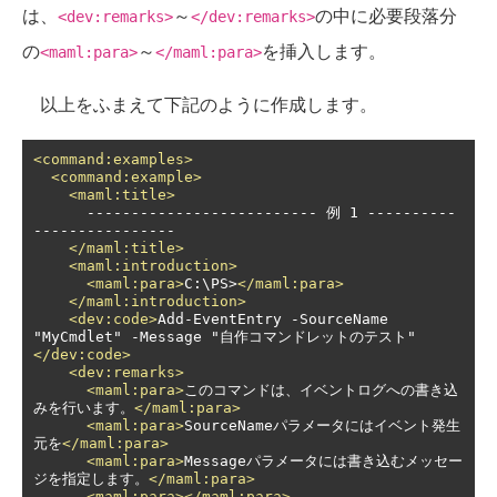
は、
～
の中に必要段落分
<dev:remarks>
</dev:remarks>
の
～
を挿入します。
<maml:para>
</maml:para>
以上をふまえて下記のように作成します。
<command:examples>
<command:example>
<maml:title>
      -------------------------- 例 1 ----------
----------------

</maml:title>
<maml:introduction>
<maml:para>
C:\PS>
</maml:para>
</maml:introduction>
<dev:code>
Add-EventEntry -SourceName 
"MyCmdlet" -Message "自作コマンドレットのテスト"
</dev:code>
<dev:remarks>
<maml:para>
このコマンドは、イベントログへの書き込
みを行います。
</maml:para>
<maml:para>
SourceNameパラメータにはイベント発生
元を
</maml:para>
<maml:para>
Messageパラメータには書き込むメッセー
ジを指定します。
</maml:para>
<maml:para></maml:para>