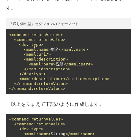
す。
「戻り値の型」セクションのフォーマット
<command:returnValues>
<command:returnValue>
<dev:type>
<maml:name>
型名
</maml:name>
<maml:uri/>
<maml:description>
<maml:para>
説明
</maml:para>
</maml:description>
</dev:typt>
<maml:description></maml:description>
</command:returnValue>
</command:returnValues>
以上をふまえて下記のように作成します。
<command:returnValues>
<command:returnValue>
<dev:type>
<maml:name>
String
</maml:name>