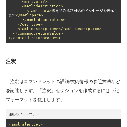
<maml:uri/>
<maml:description>
<maml:para>
書き込み成功可否のメッセージを表示し
ます
</maml:para>
</maml:description>
</dev:type>
<maml:description></maml:description>
</command:returnValue>
</command:returnValues>
注釈
注釈はコマンドレットの詳細/技術情報の参照方法など
を記述します。「注釈」セクションを作成するには下記
フォーマットを使用します。
注釈のフォーマット
<maml:alertSet>