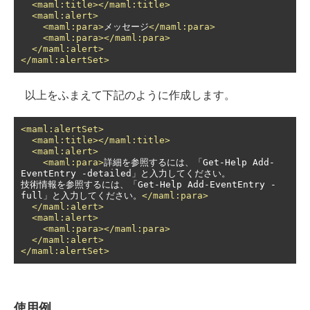
<maml:title></maml:title>
<maml:alert>
<maml:para>
メッセージ
</maml:para>
<maml:para></maml:para>
</maml:alert>
</maml:alertSet>
以上をふまえて下記のように作成します。
<maml:alertSet>
<maml:title></maml:title>
<maml:alert>
<maml:para>
詳細を参照するには、「Get-Help Add-
EventEntry -detailed」と入力してください。 

技術情報を参照するには、「Get-Help Add-EventEntry -
full」と入力してください。
</maml:para>
</maml:alert>
<maml:alert>
<maml:para></maml:para>
</maml:alert>
</maml:alertSet>
使用例