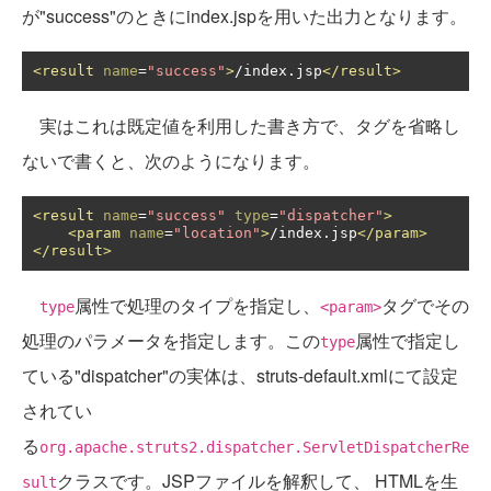
が"success"のときにindex.jspを用いた出力となります。
<result
name
=
"success"
>
/index.jsp
</result>
実はこれは既定値を利用した書き方で、タグを省略し
ないで書くと、次のようになります。
<result
name
=
"success"
type
=
"dispatcher"
>
<param
name
=
"location"
>
/index.jsp
</param>
</result>
属性で処理のタイプを指定し、
タグでその
type
<param>
処理のパラメータを指定します。この
属性で指定し
type
ている"dispatcher"の実体は、struts-default.xmlにて設定
されてい
る
org.apache.struts2.dispatcher.ServletDispatcherRe
クラスです。JSPファイルを解釈して、 HTMLを生
sult