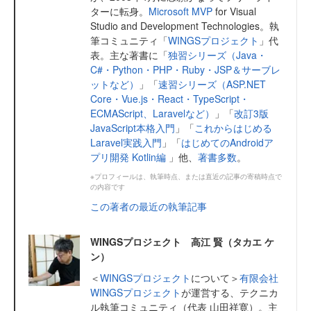
ターに転身。
Microsoft MVP
for Visual
Studio and Development Technologies。執
筆コミュニティ「
WINGSプロジェクト
」代
表。主な著書に「
独習シリーズ（Java・
C#・Python・PHP・Ruby・JSP＆サーブレ
ットなど）
」「
速習シリーズ（ASP.NET
Core・Vue.js・React・TypeScript・
ECMAScript、Laravelなど）
」「
改訂3版
JavaScript本格入門
」「
これからはじめる
Laravel実践入門
」「
はじめてのAndroidア
プリ開発 Kotlin編
」他、
著書多数
。
※プロフィールは、執筆時点、または直近の記事の寄稿時点で
の内容です
この著者の最近の執筆記事
WINGSプロジェクト 高江 賢（タカエ ケ
ン）
＜
WINGSプロジェクト
について＞
有限会社
WINGSプロジェクト
が運営する、テクニカ
ル執筆コミュニティ（代表 山田祥寛）。主