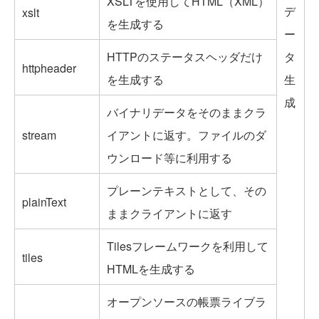
XSLTを使用してHTML（XML）
デ
xslt
を生成する
ー
HTTPのステータスヘッダだけ
タ
httpheader
を生成する
生
成
バイナリデータをそのままクラ
stream
イアントに返す。ファイルのダ
ウンロード等に利用する
プレーンテキストとして、その
plainText
ままクライアントに返す
Tilesフレームワークを利用して
tiles
HTMLを生成する
オープンソースの帳票ライブラ