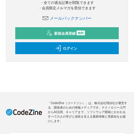
・全ての過去記事が閲覧できます
・会員限定メルマガを受信できます
メールバックナンバー
新規会員登録
無料
ログイン
「CodeZine（コードジン）」は、株式会社翔泳社が運営す
る、開発者のための情報メディアです。テクノロジー入門
からAI活用、キャリアまで、ソフトウェア開発にかかわる
すべての人の学びと成長を支える最新情報と実践知をお届
けします。