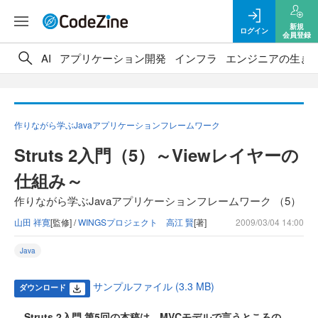
新規
ログイン
会員登録
AI
アプリケーション開発
インフラ
エンジニアの生き
作りながら学ぶJavaアプリケーションフレームワーク
Struts 2入門（5）～Viewレイヤーの
仕組み～
作りながら学ぶJavaアプリケーションフレームワーク （5）
山田 祥寛
[監修] /
WINGSプロジェクト 高江 賢
[著]
2009/03/04 14:00
Java
サンプルファイル (3.3 MB)
ダウンロード
Struts 2入門 第5回の本稿は、MVCモデルで言うところの