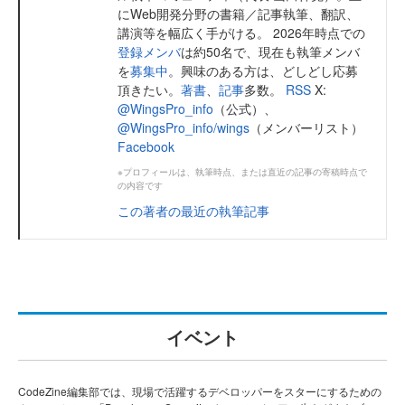
にWeb開発分野の書籍／記事執筆、翻訳、
講演等を幅広く手がける。 2026年時点での
登録メンバ
は約50名で、現在も執筆メンバ
を
募集中
。興味のある方は、どしどし応募
頂きたい。
著書
、
記事
多数。
RSS
X:
@WingsPro_info
（公式）、
@WingsPro_info/wings
（メンバーリスト）
Facebook
※プロフィールは、執筆時点、または直近の記事の寄稿時点で
の内容です
この著者の最近の執筆記事
イベント
CodeZine編集部では、現場で活躍するデベロッパーをスターにするための