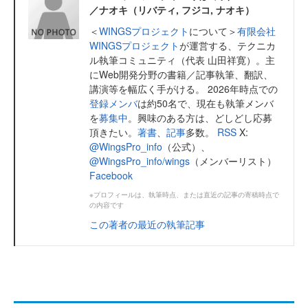
／ナオキ（リバティ, フジコ, ナオキ）
＜
WINGSプロジェクト
について＞
有限会社
WINGSプロジェクト
が運営する、テクニカ
ル執筆コミュニティ（代表 山田祥寛）。主
にWeb開発分野の書籍／記事執筆、翻訳、
講演等を幅広く手がける。 2026年時点での
登録メンバ
は約50名で、現在も執筆メンバ
を
募集中
。興味のある方は、どしどし応募
頂きたい。
著書
、
記事
多数。
RSS
X:
@WingsPro_info
（公式）、
@WingsPro_info/wings
（メンバーリスト）
Facebook
※プロフィールは、執筆時点、または直近の記事の寄稿時点で
の内容です
この著者の最近の執筆記事