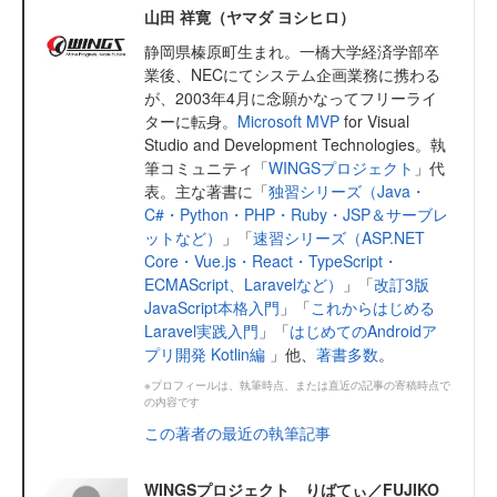
山田 祥寛（ヤマダ ヨシヒロ）
静岡県榛原町生まれ。一橋大学経済学部卒
業後、NECにてシステム企画業務に携わる
が、2003年4月に念願かなってフリーライ
ターに転身。
Microsoft MVP
for Visual
Studio and Development Technologies。執
筆コミュニティ「
WINGSプロジェクト
」代
表。主な著書に「
独習シリーズ（Java・
C#・Python・PHP・Ruby・JSP＆サーブレ
ットなど）
」「
速習シリーズ（ASP.NET
Core・Vue.js・React・TypeScript・
ECMAScript、Laravelなど）
」「
改訂3版
JavaScript本格入門
」「
これからはじめる
Laravel実践入門
」「
はじめてのAndroidア
プリ開発 Kotlin編
」他、
著書多数
。
※プロフィールは、執筆時点、または直近の記事の寄稿時点で
の内容です
この著者の最近の執筆記事
WINGSプロジェクト りばてぃ／FUJIKO