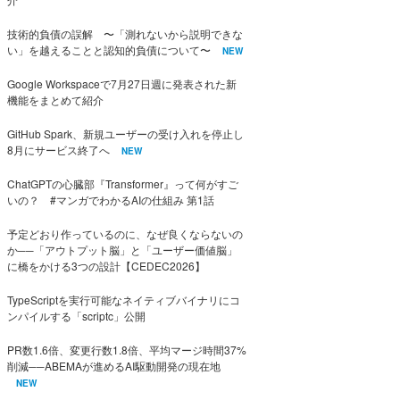
技術的負債の誤解 〜「測れないから説明できな
い」を越えることと認知的負債について〜
NEW
Google Workspaceで7月27日週に発表された新
機能をまとめて紹介
GitHub Spark、新規ユーザーの受け入れを停止し
8月にサービス終了へ
NEW
ChatGPTの心臓部『Transformer』って何がすご
いの？ #マンガでわかるAIの仕組み 第1話
予定どおり作っているのに、なぜ良くならないの
か──「アウトプット脳」と「ユーザー価値脳」
に橋をかける3つの設計【CEDEC2026】
TypeScriptを実行可能なネイティブバイナリにコ
ンパイルする「scriptc」公開
PR数1.6倍、変更行数1.8倍、平均マージ時間37%
削減──ABEMAが進めるAI駆動開発の現在地
NEW