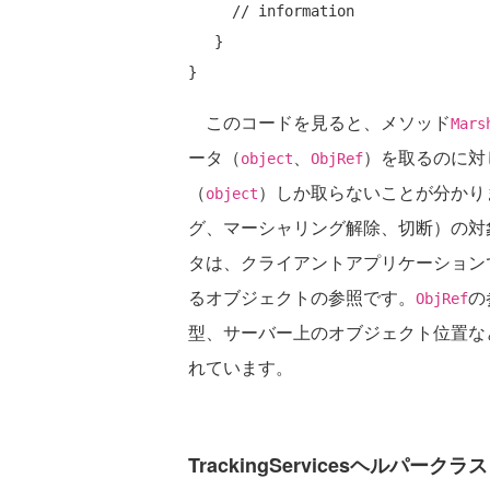
// information
   }

このコードを見ると、メソッド
Mars
ータ（
、
）を取るのに対
object
ObjRef
（
）しか取らないことが分かり
object
グ、マーシャリング解除、切断）の対
タは、クライアントアプリケーション
るオブジェクトの参照です。
の
ObjRef
型、サーバー上のオブジェクト位置な
れています。
TrackingServicesヘルパークラス