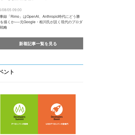
/08/05 09:00
議事録「Rimo」はOpenAI、Anthropic時代にどう勝
を描くか──元Google・相川氏が説く現代のプロダ
戦略
新着記事一覧を見る
ベント