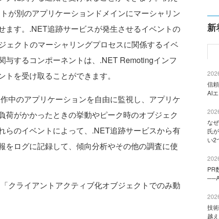
ェクトが別のアプリケーションドメインにマーシャリン
新
せます。.NET追跡サービスが発生させるイベントの
ef）オブジェクトのマーシャリングプロセスに関係するイベ
するコンポーネントは、.NET Remotingインフ
2026
ントを受け取ることができます。
信頼
AI
動作中のアプリケーションを自由に監視し、アプリケ
2026
負荷がかかったときの挙動やピーク時のオブジェク
なぜ
れらのイベントによって、.NET追跡サービスから有
氏が
い2
報をログに記録して、傾向分析やその他の調査に使
2026
PR
──
、「クライアントアクティブ化オブジェクトでのみ動
2026
技術
越え