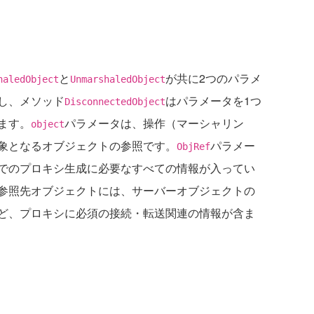
と
が共に2つのパラメ
haledObject
UnmarshaledObject
し、メソッド
はパラメータを1つ
DisconnectedObject
ます。
パラメータは、操作（マーシャリン
object
象となるオブジェクトの参照です。
パラメー
ObjRef
でのプロキシ生成に必要なすべての情報が入ってい
参照先オブジェクトには、サーバーオブジェクトの
ど、プロキシに必須の接続・転送関連の情報が含ま