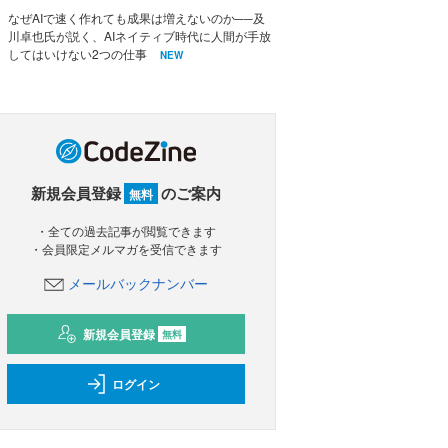
なぜAIで速く作れても成果は増えないのか──及
川卓也氏が説く、AIネイティブ時代に人間が手放
してはいけない2つの仕事
NEW
新規会員登録
のご案内
無料
・全ての過去記事が閲覧できます
・会員限定メルマガを受信できます
メールバックナンバー
新規会員登録
無料
ログイン