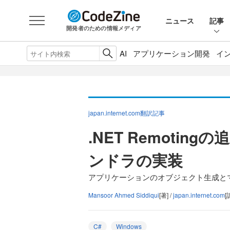
ニュース
記事
開発者のための情報メディア
AI
アプリケーション開発
イ
japan.internet.com翻訳記事
.NET Remoti
ンドラの実装
アプリケーションのオブジェクト生成と
Mansoor Ahmed Siddiqui
[著] /
japan.internet.com
[
C#
Windows