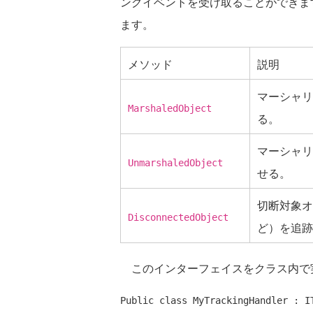
ングイベントを受け取ることができま
ます。
メソッド
説明
マーシャリ
MarshaledObject
る。
マーシャリ
UnmarshaledObject
せる。
切断対象オ
DisconnectedObject
ど）を追跡
このインターフェイスをクラス内で
Public 
class
 MyTrackingHandler : IT