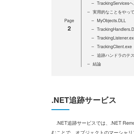
TrackingServi
実用的なことをやっ
Page
MyObjects.DLL
2
TrackingHandlers.
TrackingListener.e
TrackingClient.exe
追跡ハンドラのテ
結論
.NET追跡サービス
.NET追跡サービスでは、.NET Re
むことで、オブジェクトのマーシャリ