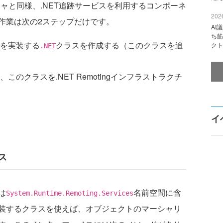
ャと同様、.NET追跡サービスを利用するコンポーネ
2026
作業は次の2ステップだけです。
AI
ち筋
を実装する
クラスを作成する（このクラスを追
クト
.NET
このクラスを.NET Remotingインフラストラクチ
イ
イス
は
名前空間に含
System.Runtime.Remoting.Services
装するクラスを使えば、オブジェクトのマーシャリ