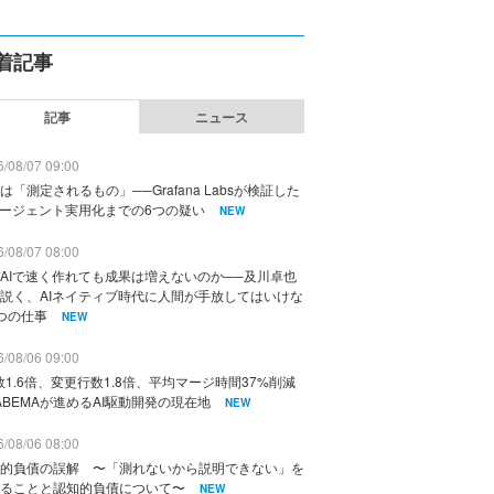
着記事
記事
ニュース
/08/07 09:00
は「測定されるもの」──Grafana Labsが検証した
エージェント実用化までの6つの疑い
NEW
/08/07 08:00
AIで速く作れても成果は増えないのか──及川卓也
説く、AIネイティブ時代に人間が手放してはいけな
つの仕事
NEW
/08/06 09:00
数1.6倍、変更行数1.8倍、平均マージ時間37%削減
ABEMAが進めるAI駆動開発の現在地
NEW
/08/06 08:00
的負債の誤解 〜「測れないから説明できない」を
ることと認知的負債について〜
NEW