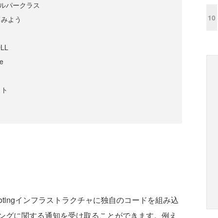
cesヘルパークラス
10
てみよう
DLL
xe
スト
motingインフラストラクチャに独自のコードを組み込
ングに関する通知を受け取ることができます。例え