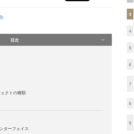
3
B)
4
目次
5
6
7
ジェクトの種類
8
9
lerインターフェイス