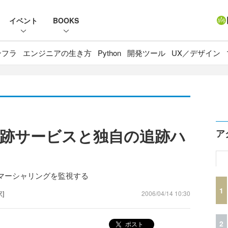
イベント
BOOKS
ンフラ
エンジニアの生き方
Python
開発ツール
UX／デザイン
ngの追跡サービスと独自の追跡ハ
ア
マーシャリングを監視する
1
訳]
2006/04/14 10:30
2
ポスト