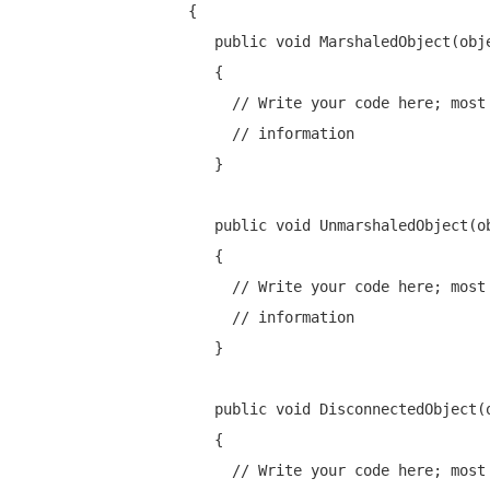
{

public
void
 MarshaledObject(
obj
   {

// Write your code here; most
// information
   }

public
void
 UnmarshaledObject(
o
   {

// Write your code here; most
// information
   }

public
void
 DisconnectedObject(
   {

// Write your code here; most