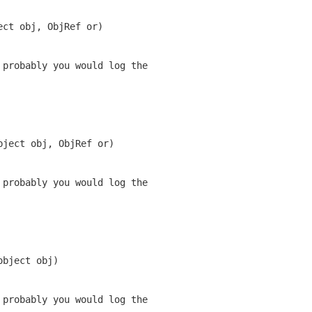
ect
 obj, ObjRef or)

 probably you would log the
bject
 obj, ObjRef or)

 probably you would log the
object
 obj)

 probably you would log the