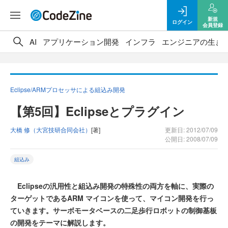
新規
ログイン
会員登録
AI
アプリケーション開発
インフラ
エンジニアの生き
Eclipse/ARMプロセッサによる組込み開発
【第5回】Eclipseとプラグイン
大橋 修（大宮技研合同会社）
[著]
更新日: 2012/07/09
公開日: 2008/07/09
組込み
Eclipseの汎用性と組込み開発の特殊性の両方を軸に、実際の
ターゲットであるARM マイコンを使って、マイコン開発を行っ
ていきます。サーボモータベースの二足歩行ロボットの制御基板
の開発をテーマに解説します。