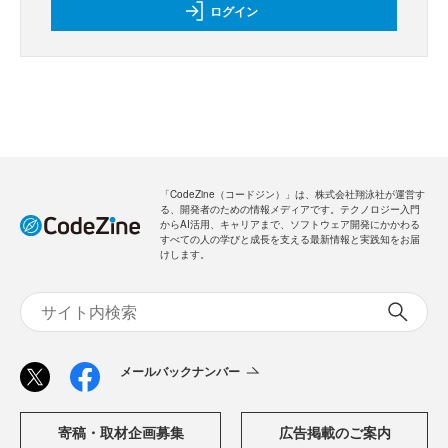
ログイン
「CodeZine（コードジン）」は、株式会社翔泳社が運営す
る、開発者のための情報メディアです。テクノロジー入門
からAI活用、キャリアまで、ソフトウェア開発にかかわる
すべての人の学びと成長を支える最新情報と実践知をお届
けします。
メールバックナンバー
寄稿・取材企画募集
広告掲載のご案内