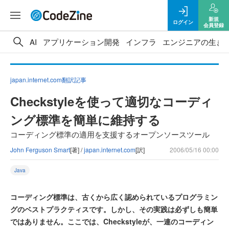
新規
ログイン
会員登録
AI
アプリケーション開発
インフラ
エンジニアの生き
japan.internet.com翻訳記事
Checkstyleを使って適切なコーディ
ング標準を簡単に維持する
コーディング標準の適用を支援するオープンソースツール
John Ferguson Smart
[著] /
japan.internet.com
[訳]
2006/05/16 00:00
Java
コーディング標準は、古くから広く認められているプログラミン
グのベストプラクティスです。しかし、その実践は必ずしも簡単
ではありません。ここでは、Checkstyleが、一連のコーディン