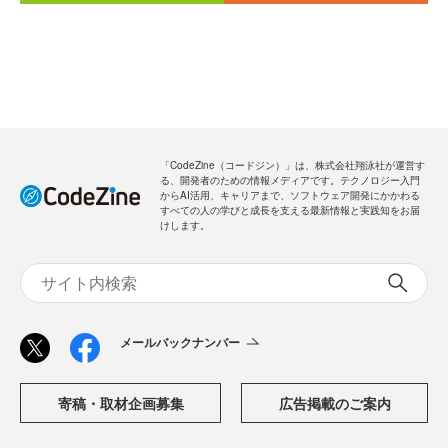
「CodeZine（コードジン）」は、株式会社翔泳社が運営す
る、開発者のための情報メディアです。テクノロジー入門
からAI活用、キャリアまで、ソフトウェア開発にかかわる
すべての人の学びと成長を支える最新情報と実践知をお届
けします。
メールバックナンバー
寄稿・取材企画募集
広告掲載のご案内