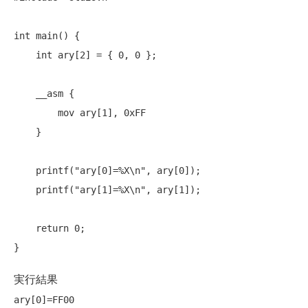
int
 main() {

int
 ary[2] = { 0, 0 };

    __asm {

        mov ary[1], 0xFF

    }

    printf(
"ary[0]=%X\n"
, ary[0]);

    printf(
"ary[1]=%X\n"
, ary[1]);

return
 0;

実行結果
ary[0]=FF00
