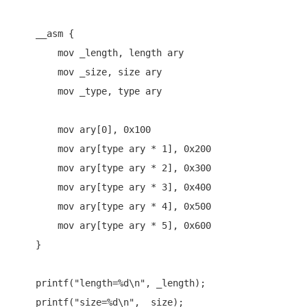
    __asm {

        mov _length, length ary

        mov _size, size ary

        mov _type, type ary

        mov ary[0], 0x100

        mov ary[type ary * 1], 0x200

        mov ary[type ary * 2], 0x300

        mov ary[type ary * 3], 0x400

        mov ary[type ary * 4], 0x500

        mov ary[type ary * 5], 0x600

    }

    printf(
"length=%d\n"
, _length);

    printf(
"size=%d\n"
, _size);
