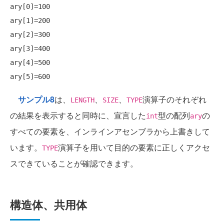
ary[0]=100

ary[1]=200

ary[2]=300

ary[3]=400

ary[4]=500

サンプル8
は、
、
、
演算子のそれぞれ
LENGTH
SIZE
TYPE
の結果を表示すると同時に、宣言した
型の配列
の
int
ary
すべての要素を、インラインアセンブラから上書きして
います。
演算子を用いて目的の要素に正しくアクセ
TYPE
スできていることが確認できます。
構造体、共用体