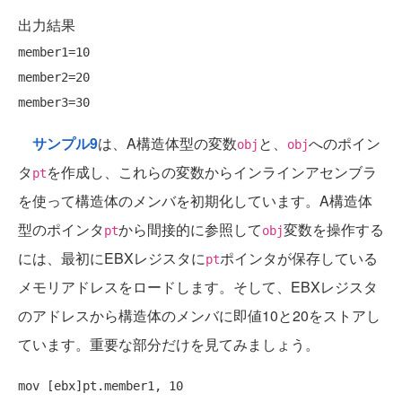
出力結果
member1=10

member2=20

サンプル9
は、A構造体型の変数
と、
へのポイン
obj
obj
タ
を作成し、これらの変数からインラインアセンブラ
pt
を使って構造体のメンバを初期化しています。A構造体
型のポインタ
から間接的に参照して
変数を操作する
pt
obj
には、最初にEBXレジスタに
ポインタが保存している
pt
メモリアドレスをロードします。そして、EBXレジスタ
のアドレスから構造体のメンバに即値10と20をストアし
ています。重要な部分だけを見てみましょう。
mov [ebx]pt.member1, 10
