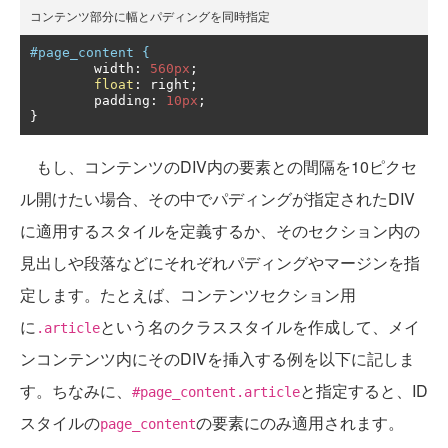
コンテンツ部分に幅とパディングを同時指定
#page_content {
	width
:
560px
;
float
:
 right
;
	padding
:
10px
;
}
もし、コンテンツのDIV内の要素との間隔を10ピクセ
ル開けたい場合、その中でパディングが指定されたDIV
に適用するスタイルを定義するか、そのセクション内の
見出しや段落などにそれぞれパディングやマージンを指
定します。たとえば、コンテンツセクション用
に
という名のクラススタイルを作成して、メイ
.article
ンコンテンツ内にそのDIVを挿入する例を以下に記しま
す。ちなみに、
と指定すると、ID
#page_content.article
スタイルの
の要素にのみ適用されます。
page_content