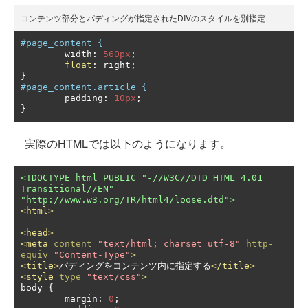
コンテンツ部分とパディングが指定されたDIVのスタイルを別指定
#page_content {
	width
:
560px
;
float
:
 right
;
}
#page_content.article {
	padding
:
10px
;
}
実際のHTMLでは以下のようになります。
<!DOCTYPE html PUBLIC "-//W3C//DTD HTML 4.01 
Transitional//EN" 
"http://www.w3.org/TR/html4/loose.dtd">
<html>
<head>
<meta
content
=
"text/html; charset=utf-8"
http-
equiv
=
"Content-Type"
>
<title>
パディングをコンテンツ内に指定する
</title>
<style
type
=
"text/css"
>
body 
{
	margin
:
0
;