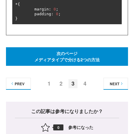
*{
	margin
:
0
;
	padding
:
0
;
}
次のページ
メディアタイプで分ける2つの方法
1
2
3
4
PREV
NEXT
この記事は参考になりましたか？
参考になった
0