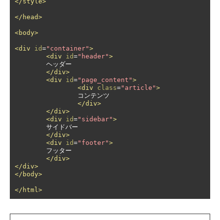
</style>
</head>
<body>
<div
id
=
"container"
>
<div
id
=
"header"
>
	ヘッダー

</div>
<div
id
=
"page_content"
>
<div
class
=
"article"
>
		コンテンツ

</div>
</div>
<div
id
=
"sidebar"
>
	サイドバー

</div>
<div
id
=
"footer"
>
	フッター

</div>
</div>
</body>
</html>