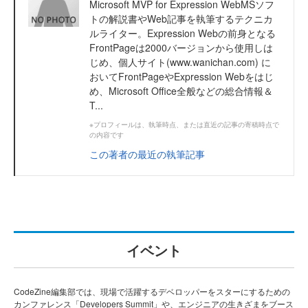
Microsoft MVP for Expression WebMSソフ
トの解説書やWeb記事を執筆するテクニカ
ルライター。Expression Webの前身となる
FrontPageは2000バージョンから使用しは
じめ、個人サイト(www.wanichan.com) に
おいてFrontPageやExpression Webをはじ
め、Microsoft Office全般などの総合情報＆
T...
※プロフィールは、執筆時点、または直近の記事の寄稿時点で
の内容です
この著者の最近の執筆記事
イベント
CodeZine編集部では、現場で活躍するデベロッパーをスターにするための
カンファレンス「Developers Summit」や、エンジニアの生きざまをブース