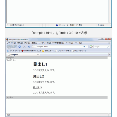
「sample4.html」をFirefox 3.0.10で表示