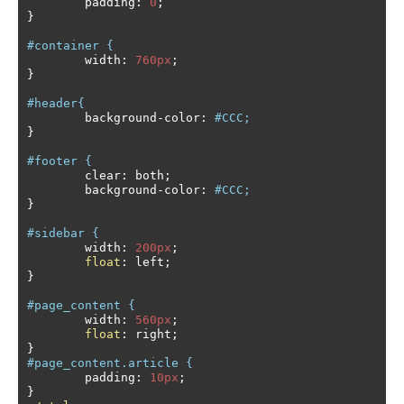
	padding
:
0
;
}
#container {
	width
:
760px
;
}
#header{
	background
-
color
:
#CCC;
}
#footer {
	clear
:
 both
;
	background
-
color
:
#CCC;
}
#sidebar {
	width
:
200px
;
float
:
 left
;
}
#page_content {
	width
:
560px
;
float
:
 right
;
}
#page_content.article {
	padding
:
10px
;
}