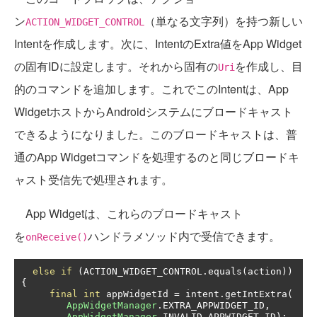
ン
（単なる文字列）を持つ新しい
ACTION_WIDGET_CONTROL
Intentを作成します。次に、IntentのExtra値をApp Widget
の固有IDに設定します。それから固有の
を作成し、目
Uri
的のコマンドを追加します。これでこのIntentは、App
WidgetホストからAndroidシステムにブロードキャスト
できるようになりました。このブロードキャストは、普
通のApp Widgetコマンドを処理するのと同じブロードキ
ャスト受信先で処理されます。
App Widgetは、これらのブロードキャスト
を
ハンドラメソッド内で受信できます。
onReceive()
else
if
(
ACTION_WIDGET_CONTROL
.
equals
(
action
))
{
final
int
 appWidgetId 
=
 intent
.
getIntExtra
(
AppWidgetManager
.
EXTRA_APPWIDGET_ID
,
AppWidgetManager
.
INVALID_APPWIDGET_ID
);