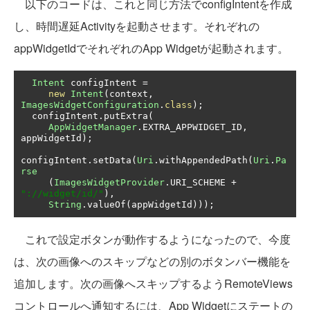
以下のコードは、これと同じ方法でconfigIntentを作成
し、時間遅延Activityを起動させます。それぞれの
appWidgetIdでそれぞれのApp Widgetが起動されます。
Intent
 configIntent 
=
new
Intent
(
context
,
ImagesWidgetConfiguration
.
class
);
  configIntent
.
putExtra
(
AppWidgetManager
.
EXTRA_APPWIDGET_ID
,
appWidgetId
);
configIntent
.
setData
(
Uri
.
withAppendedPath
(
Uri
.
Pa
rse
(
ImagesWidgetProvider
.
URI_SCHEME 
+
"://widget/id/"
),
String
.
valueOf
(
appWidgetId
)));
これで設定ボタンが動作するようになったので、今度
は、次の画像へのスキップなどの別のボタンバー機能を
追加します。次の画像へスキップするようRemoteViews
コントロールへ通知するには、App Widgetにステートの