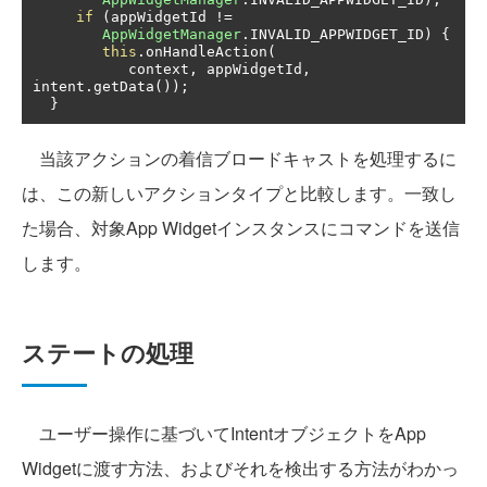
if
(
appWidgetId 
!=
AppWidgetManager
.
INVALID_APPWIDGET_ID
)
{
this
.
onHandleAction
(
           context
,
 appWidgetId
,
intent
.
getData
());
}
当該アクションの着信ブロードキャストを処理するに
は、この新しいアクションタイプと比較します。一致し
た場合、対象App Widgetインスタンスにコマンドを送信
します。
ステートの処理
ユーザー操作に基づいてIntentオブジェクトをApp
Widgetに渡す方法、およびそれを検出する方法がわかっ