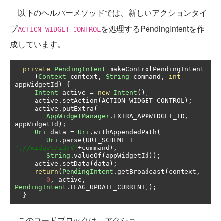
以下のヘルパーメソッドでは、新しいアクションタイ
プ
を処理するPendingIntentを作
ACTION_WIDGET_CONTROL
成しています。
private
PendingIntent
 makeControlPendingIntent

(
Context
 context
,
String
 command
,
int
appWidgetId
)
{
Intent
 active 
=
new
Intent
();
     active
.
setAction
(
ACTION_WIDGET_CONTROL
);
     active
.
putExtra
(
AppWidgetManager
.
EXTRA_APPWIDGET_ID
,
appWidgetId
);
Uri
 data 
=
Uri
.
withAppendedPath
(
Uri
.
parse
(
URI_SCHEME 
+
"://widget/id/#"
+
command
),
String
.
valueOf
(
appWidgetId
));
     active
.
setData
(
data
);
return
(
PendingIntent
.
getBroadcast
(
context
,
0
,
 active
,
PendingIntent
.
FLAG_UPDATE_CURRENT
));
}
このコードブロックは、アクショ