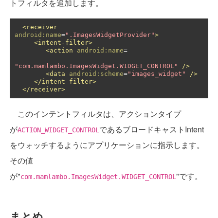
トフィルタを追加します。
<receiver
android:name
=
".ImagesWidgetProvider"
>
<intent-filter>
<action
android:name
=
"com.mamlambo.ImagesWidget.WIDGET_CONTROL"
/>
<data
android:scheme
=
"images_widget"
/>
</intent-filter>
</receiver>
このインテントフィルタは、アクションタイプ
が
であるブロードキャストIntent
ACTION_WIDGET_CONTROL
をウォッチするようにアプリケーションに指示します。
その値
が"
"です。
com.mamlambo.ImagesWidget.WIDGET_CONTROL
まとめ